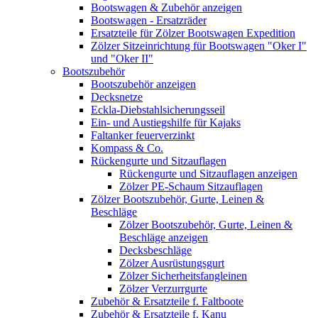
Bootswagen & Zubehör anzeigen
Bootswagen - Ersatzräder
Ersatzteile für Zölzer Bootswagen Expedition
Zölzer Sitzeinrichtung für Bootswagen "Oker I"
und "Oker II"
Bootszubehör
Bootszubehör anzeigen
Decksnetze
Eckla-Diebstahlsicherungsseil
Ein- und Austiegshilfe für Kajaks
Faltanker feuerverzinkt
Kompass & Co.
Rückengurte und Sitzauflagen
Rückengurte und Sitzauflagen anzeigen
Zölzer PE-Schaum Sitzauflagen
Zölzer Bootszubehör, Gurte, Leinen &
Beschläge
Zölzer Bootszubehör, Gurte, Leinen &
Beschläge anzeigen
Decksbeschläge
Zölzer Ausrüstungsgurt
Zölzer Sicherheitsfangleinen
Zölzer Verzurrgurte
Zubehör & Ersatzteile f. Faltboote
Zubehör & Ersatzteile f. Kanu