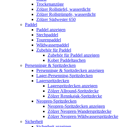
Trockenanzüge
Zölzer Rollstiefel, wasserdicht
Zölzer Rollstrümpfe, wasserdicht
Zölzer Südwester 650
Paddel
Paddel anzeigen
Stechpaddel
Tourenpaddel
Wildwasserpaddel
Zubehör für Paddel
Zubehör für Paddel anzeigen
Kober Paddeltaschen
Persenninge & Spritzdecken
Persenninge & Spritzdecken anzeigen
Lager-Persenning-Spritzdecken
Lagerspritzdecken
Lagerspritzdecken anzeigen
Zölzer Allround-Spritzdecke
Zölzer Rennkajak-Spritzdecke
Neopren-Spritzdecken
Neopren-Spritzdecken anzeigen
Zölzer Neopren-Wanderspritzdecke
Zölzer Neopren-Wildwasserspritzdecke
Sicherheit
Sicherheit anzeigen