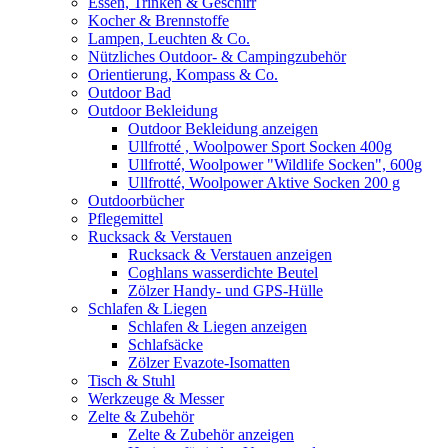
Essen, Trinken & Geschirr
Kocher & Brennstoffe
Lampen, Leuchten & Co.
Nützliches Outdoor- & Campingzubehör
Orientierung, Kompass & Co.
Outdoor Bad
Outdoor Bekleidung
Outdoor Bekleidung anzeigen
Ullfrotté , Woolpower Sport Socken 400g
Ullfrotté, Woolpower "Wildlife Socken", 600g
Ullfrotté, Woolpower Aktive Socken 200 g
Outdoorbücher
Pflegemittel
Rucksack & Verstauen
Rucksack & Verstauen anzeigen
Coghlans wasserdichte Beutel
Zölzer Handy- und GPS-Hülle
Schlafen & Liegen
Schlafen & Liegen anzeigen
Schlafsäcke
Zölzer Evazote-Isomatten
Tisch & Stuhl
Werkzeuge & Messer
Zelte & Zubehör
Zelte & Zubehör anzeigen