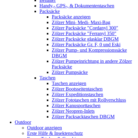
Behälter
Handy,- GPS-, & Dokumententaschen
Packsäcke
Packsäcke anzeigen
Zölzer Mini- Medi- Maxi-Bag
Zölzer Packsäcke "Cordanyl 300"
Zölzer Packsäcke "Ferranyl 350"
Zölzer Packsäcke glasklar DBGM
Zölzer Packsäcke Gr. F, 0 und Eski
Zölzer Pump- und Kompressionssäcke
DBGM
Zölzer Pumpeinrichtung in andere Zölzer
Packsäcke
Zölzer Pumpsäcke
Taschen
Taschen anzeigen
Zölzer Bootsseitentaschen
Zölzer Expeditionstaschen
Zölzer Fototaschen mit Rollverschluss
Zölzer Kanusporttaschen
Zölzer Neopren-Inlets
Zölzer Packsacktaschen DBGM
Outdoor
Outdoor anzeigen
Erste Hilfe & Insektenschutz