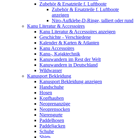
Zubehör & Ersatzteile f. Luftboote
Zubehör & Ersatzteile f. Luftboote
anzeigen
Niro-Aufklebe-D-Ringe, talliert oder rund
Kanu Literatur & Accessoires
Kanu Literatur & Accessoires anzeigen
Geschichte - Verschiedene
Kalender & Karten & Atlanten
Kanu Accessoires
Kanu-, Kajaktechnik
Kanuwandern im Rest der Welt
Kanuwandern in Deutschland
Wildwasser
Kanusport Bekleidung
Kanusport Bekleidung anzeigen
Handschuhe
Hosen
Kopfhauben
Neoprenanzüge
Neoprensocken
Nierengurte
Paddelhosen
Paddeljacken
Schuhe
Shirts