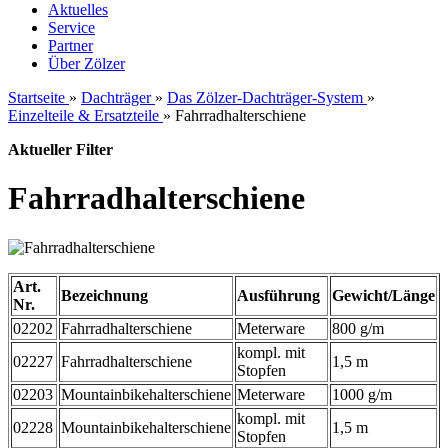
Aktuelles
Service
Partner
Über Zölzer
Startseite
»
Dachträger
»
Das Zölzer-Dachträger-System
»
Einzelteile & Ersatzteile
»
Fahrradhalterschiene
Aktueller Filter
Fahrradhalterschiene
Art.
Bezeichnung
Ausführung
Gewicht/Länge
Nr.
02202
Fahrradhalterschiene
Meterware
800 g/m
kompl. mit
02227
Fahrradhalterschiene
1,5 m
Stopfen
02203
Mountainbikehalterschiene
Meterware
1000 g/m
kompl. mit
02228
Mountainbikehalterschiene
1,5 m
Stopfen