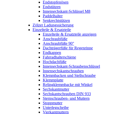
Endstopfenösen
Endstützen
Innensechskant-Schlüssel M8
Paddelhalter
Senkrechtstützen
Zölzer Ladungssicherung
Einzelteile & Ersatzteile
Einzelteile & Ersatzteile anzeigen
Anschraubfüße
Anschraubfüße 90°
Dachträgerfüße für Regenrinne
Endkappen
Fahrradhalterschiene
Hochdachfüße
Innensechskant-Schraubenschlüssel
Innensechskantschrauben
Klemmbacken und Stellschraube
Klemmplatte
Relingklemmbacke mit Winkel
Sechskantmutter
Sechskantschrauben DIN 933
Sternschrauben- und Muttern
Stoppmutter
Unterlegscheibe
Vierkantmuttern