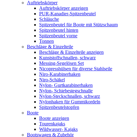
Auftriebskörper
Auftriebskörper anzeigen
PUR-Kanadier-Spitzenbeutel
Schläuche
Spitzenbeutel für Boote mit Stützschaum
Spitzenbeutel hinten
Spitzenbeutel vorne
Tonnen
Beschläge & Einzelteile
Beschläge & Einzelteile anzeigen
Kunststoffschnallen, schwarz
Messing-Segelösen Set
Nicopresshülsen für diverse Stahlseile
Niro-Karabinerhaken
Niro-Schäkel
Nylon- Gurtkarabinerhaken
Nylon- Schiebestegschnalle
Nylon-Steckschnallen, schwarz
Nylonhaken für Gummikordeln
Spitzenbeutelstopfen
Boote
Boote anzeigen
Tourenkajaks
Wildwasser- Kajaks
Bootswagen & Zubehör