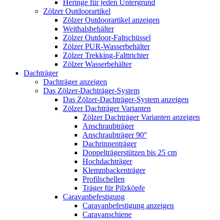
Heringe für jeden Untergrund
Zölzer Outdoorartikel
Zölzer Outdoorartikel anzeigen
Weithalsbehälter
Zölzer Outdoor-Faltschüssel
Zölzer PUR-Wasserbehälter
Zölzer Trekking-Falttrichter
Zölzer Wasserbehälter
Dachträger
Dachträger anzeigen
Das Zölzer-Dachträger-System
Das Zölzer-Dachträger-System anzeigen
Zölzer Dachträger Varianten
Zölzer Dachträger Varianten anzeigen
Anschraubträger
Anschraubträger 90°
Dachrinnenträger
Doppelträgerstützen bis 25 cm
Hochdachträger
Klemmbackenträger
Profilschellen
Träger für Pilzköpfe
Caravanbefestigung
Caravanbefestigung anzeigen
Caravanschiene