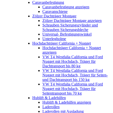
Caravanbefestigung
Caravanbefestigung anzeigen
Caravanschiene
Zölzer Dachträger Montage
Zölzer Dachträger Montage anzeigen
Schrauben Sicherungszylinder und
Schrauben Sicherungsbleche
Universal- Befestigungswinkel
Unterlegholme
Hochdachträger California + Nugget
Hochdachträger California + Nugget
anzeigen
VW T4 Westfalia California und Ford
Nugget mit Hochdach, Träger für
Dachtransport bis 80 kg
VW T4 Westfalia California und Ford
Nugget mit Hochdach, Träger für Seiten-
und Dachtransport bis 150 kg
VW T4 Westfalia California und Ford
Nugget mit Hochdach, Träger für
Seitentransport bis 70 kg
Hublift & Ladehilfen
Hublift & Ladehilfen anzeigen
Laderollen
Laderollen mit Ausladung