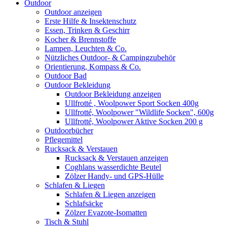
Outdoor
Outdoor anzeigen
Erste Hilfe & Insektenschutz
Essen, Trinken & Geschirr
Kocher & Brennstoffe
Lampen, Leuchten & Co.
Nützliches Outdoor- & Campingzubehör
Orientierung, Kompass & Co.
Outdoor Bad
Outdoor Bekleidung
Outdoor Bekleidung anzeigen
Ullfrotté , Woolpower Sport Socken 400g
Ullfrotté, Woolpower "Wildlife Socken", 600g
Ullfrotté, Woolpower Aktive Socken 200 g
Outdoorbücher
Pflegemittel
Rucksack & Verstauen
Rucksack & Verstauen anzeigen
Coghlans wasserdichte Beutel
Zölzer Handy- und GPS-Hülle
Schlafen & Liegen
Schlafen & Liegen anzeigen
Schlafsäcke
Zölzer Evazote-Isomatten
Tisch & Stuhl