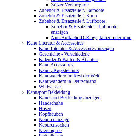
Zölzer Verzurrgurte
Zubehör & Ersatzteile f. Faltboote
Zubehör & Ersatzteile f. Kanu
Zubehör & Ersatzteile f. Luftboote
Zubehör & Ersatzteile f. Luftboote
anzeigen
Niro-Aufklebe-D-Ringe, talliert oder rund
Kanu Literatur & Accessoires
Kanu Literatur & Accessoires anzeigen
Geschichte - Verschiedene
Kalender & Karten & Atlanten
Kanu Accessoires
Kanu-, Kajaktechnik
Kanuwandern im Rest der Welt
Kanuwandern in Deutschland
Wildwasser
Kanusport Bekleidung
Kanusport Bekleidung anzeigen
Handschuhe
Hosen
Kopfhauben
Neoprenanzüge
Neoprensocken
Nierengurte
Paddelhosen