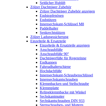
Seitlicher Hublift
Zölzer Dachträger Zubehör
Zölzer Dachträger Zubehör anzeigen
Endstopfenösen
Endstützen
Innensechskant-Schlüssel M8
Paddelhalter
Senkrechtstützen
Zölzer Ladungssicherung
Einzelteile & Ersatzteile
Einzelteile & Ersatzteile anzeigen
Anschraubfüße
Anschraubfüße 90°
Dachträgerfüße für Regenrinne
Endkappen
Fahrradhalterschiene
Hochdachfüße
Innensechskant-Schraubenschlüssel
Innensechskantschrauben
Klemmbacken und Stellschraube
Klemmplatte
Relingklemmbacke mit Winkel
Sechskantmutter
Sechskantschrauben DIN 933
Sternschrauben- und Muttern