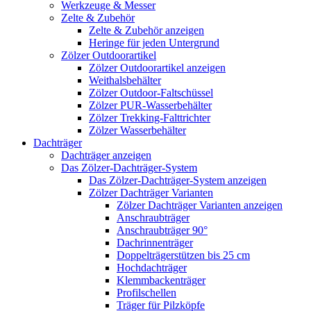
Werkzeuge & Messer
Zelte & Zubehör
Zelte & Zubehör anzeigen
Heringe für jeden Untergrund
Zölzer Outdoorartikel
Zölzer Outdoorartikel anzeigen
Weithalsbehälter
Zölzer Outdoor-Faltschüssel
Zölzer PUR-Wasserbehälter
Zölzer Trekking-Falttrichter
Zölzer Wasserbehälter
Dachträger
Dachträger anzeigen
Das Zölzer-Dachträger-System
Das Zölzer-Dachträger-System anzeigen
Zölzer Dachträger Varianten
Zölzer Dachträger Varianten anzeigen
Anschraubträger
Anschraubträger 90°
Dachrinnenträger
Doppelträgerstützen bis 25 cm
Hochdachträger
Klemmbackenträger
Profilschellen
Träger für Pilzköpfe