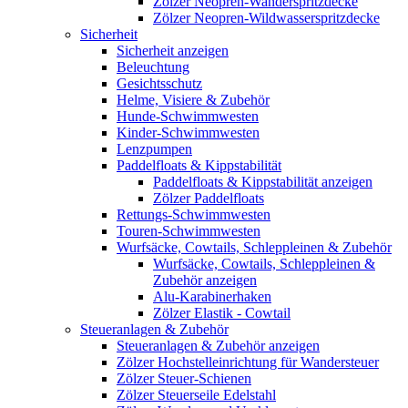
Zölzer Neopren-Wanderspritzdecke
Zölzer Neopren-Wildwasserspritzdecke
Sicherheit
Sicherheit anzeigen
Beleuchtung
Gesichtsschutz
Helme, Visiere & Zubehör
Hunde-Schwimmwesten
Kinder-Schwimmwesten
Lenzpumpen
Paddelfloats & Kippstabilität
Paddelfloats & Kippstabilität anzeigen
Zölzer Paddelfloats
Rettungs-Schwimmwesten
Touren-Schwimmwesten
Wurfsäcke, Cowtails, Schleppleinen & Zubehör
Wurfsäcke, Cowtails, Schleppleinen &
Zubehör anzeigen
Alu-Karabinerhaken
Zölzer Elastik - Cowtail
Steueranlagen & Zubehör
Steueranlagen & Zubehör anzeigen
Zölzer Hochstelleinrichtung für Wandersteuer
Zölzer Steuer-Schienen
Zölzer Steuerseile Edelstahl