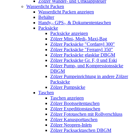
Zölzer Wander- und Umklappsteuer
Wasserdicht Packen
Wasserdicht Packen anzeigen
Behälter
Handy,- GPS-, & Dokumententaschen
Packsäcke
Packsäcke anzeigen
Zölzer Mini- Medi- Maxi-Bag
Zölzer Packsäcke "Cordanyl 300"
Zölzer Packsäcke "Ferranyl 350"
Zölzer Packsäcke glasklar DBGM
Zölzer Packsäcke Gr. F, 0 und Eski
Zölzer Pump- und Kompressionssäcke
DBGM
Zölzer Pumpeinrichtung in andere Zölzer
Packsäcke
Zölzer Pumpsäcke
Taschen
Taschen anzeigen
Zölzer Bootsseitentaschen
Zölzer Expeditionstaschen
Zölzer Fototaschen mit Rollverschluss
Zölzer Kanusporttaschen
Zölzer Neopren-Inlets
Zölzer Packsacktaschen DBGM