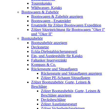
Tourenkajaks
Wildwasser- Kajaks
Bootswagen & Zubehör
Bootswagen & Zubehör anzeigen
Bootswagen - Ersatzräder
Ersatzteile für Zölzer Bootswagen Expedition
Zölzer Sitzeinrichtung für Bootswagen "Oker I"
und "Oker II"
Bootszubehör
Bootszubehör anzeigen
Decksnetze
Eckla-Diebstahlsicherungsseil
Ein- und Austiegshilfe für Kajaks
Faltanker feuerverzinkt
Kompass & Co.
Rückengurte und Sitzauflagen
Rückengurte und Sitzauflagen anzeigen
Zölzer PE-Schaum Sitzauflagen
Zölzer Bootszubehör, Gurte, Leinen &
Beschläge
Zölzer Bootszubehör, Gurte, Leinen &
Beschläge anzeigen
Decksbeschläge
Zölzer Ausrüstungsgurt
Zölzer Sicherheitsfangleinen