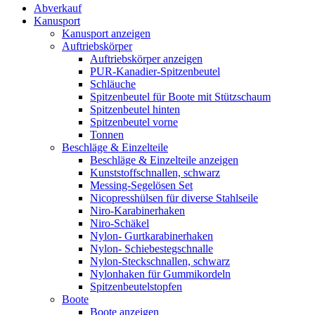
Abverkauf
Kanusport
Kanusport anzeigen
Auftriebskörper
Auftriebskörper anzeigen
PUR-Kanadier-Spitzenbeutel
Schläuche
Spitzenbeutel für Boote mit Stützschaum
Spitzenbeutel hinten
Spitzenbeutel vorne
Tonnen
Beschläge & Einzelteile
Beschläge & Einzelteile anzeigen
Kunststoffschnallen, schwarz
Messing-Segelösen Set
Nicopresshülsen für diverse Stahlseile
Niro-Karabinerhaken
Niro-Schäkel
Nylon- Gurtkarabinerhaken
Nylon- Schiebestegschnalle
Nylon-Steckschnallen, schwarz
Nylonhaken für Gummikordeln
Spitzenbeutelstopfen
Boote
Boote anzeigen