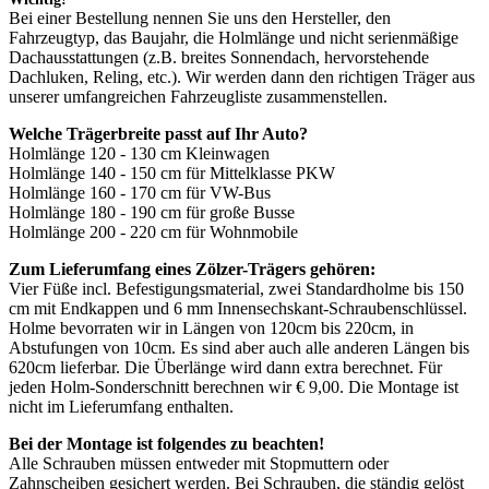
Bei einer Bestellung nennen Sie uns den Hersteller, den
Fahrzeugtyp, das Baujahr, die Holmlänge und nicht serienmäßige
Dachausstattungen (z.B. breites Sonnendach, hervorstehende
Dachluken, Reling, etc.). Wir werden dann den richtigen Träger aus
unserer umfangreichen Fahrzeugliste zusammenstellen.
Welche Trägerbreite passt auf Ihr Auto?
Holmlänge 120 - 130 cm Kleinwagen
Holmlänge 140 - 150 cm für Mittelklasse PKW
Holmlänge 160 - 170 cm für VW-Bus
Holmlänge 180 - 190 cm für große Busse
Holmlänge 200 - 220 cm für Wohnmobile
Zum Lieferumfang eines Zölzer-Trägers gehören:
Vier Füße incl. Befestigungsmaterial, zwei Standardholme bis 150
cm mit Endkappen und 6 mm Innensechskant-Schraubenschlüssel.
Holme bevorraten wir in Längen von 120cm bis 220cm, in
Abstufungen von 10cm. Es sind aber auch alle anderen Längen bis
620cm lieferbar. Die Überlänge wird dann extra berechnet. Für
jeden Holm-Sonderschnitt berechnen wir € 9,00. Die Montage ist
nicht im Lieferumfang enthalten.
Bei der Montage ist folgendes zu beachten!
Alle Schrauben müssen entweder mit Stopmuttern oder
Zahnscheiben gesichert werden. Bei Schrauben, die ständig gelöst