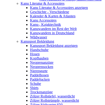
Kanu Literatur & Accessoires
Kanu Literatur & Accessoires anzeigen
Geschichte - Verschiedene
Kalender & Karten & Atlanten
Kanu Accessoires
Kanu-, Kajaktechnik
Kanuwandern im Rest der Welt
Kanuwandern in Deutschland
Wildwasser
Kanusport Bekleidung
Kanusport Bekleidung anzeigen
Handschuhe
Hosen
Kopfhauben
Neoprenanzüge
Neoprensocken
Nierengurte
Paddelhosen
Paddeljacken
Schuhe
Shirts
Trockenanzüge
Zölzer Rollstiefel, wasserdicht
Zölzer Rollstrümpfe, wasserdicht
Zölzer Südwester 650