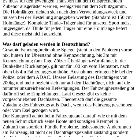
Es muss für den jeweiligen Transport mit dem entsprechenden
Zubehör ausgerüstet werden, wenigstens mit dem Schutzgummi.
Die Holmlängen richten sich nach dem Verwendungszweck und
müssen bei der Bestellung angegeben werden (Standard ist 150 cm
Holmlänge). Komplette Thule–Träger sind für unseren Sport meist
ungeeignet, da Thule für jeden Träger nur eine Holmlänge liefert
und diese meist nicht ausreicht.
Was darf geladen werden in Deutschland?
Gesamte Fahrzeugbreite ohne Spiegel (steht in den Papieren) vorne
nix, hinten 1m Überstand ohne Kennzeichnung, bis 3m mit
Kennzeichnung (am Tage Zölzer Überlängen-Warnfahne, in der
Dunkelheit Rücklampe), gilt nur für 100 km vom Heimatort, nach
oben bis 4m Fahrzeuggesamthöhe. Ausnahmen erfragen Sie bei der
Polizei oder dem ADAC. Unsere Belastung des Dachträgers von
200kg und mehr bezieht sich nur auf den Dachträger, nicht auf die
mitunter unzureichenden Befestigungen. Der Fahrzeughersteller gibt
dafür oft seine Empfehlungen. Laut Gesetz gibt es keine
vorgeschriebenen Dachlasten. Theoretisch darf die gesamte
Zuladung des Fahrzeugs aufs Dach, wenn das Fahrzeug geschoben
oder vom Esel gezogen wird.
Der Kanuprofi achtet beim Fahrzeugkauf darauf, wie er mit dem
neuen Schmuckstück seine Boote und sonstigen Krempel in
Zukunft transportiert. Für die Probleme, insbesondere Änderungen
am Fahrzeug, ist nicht der Dachträgerspezialist zuständig sondern