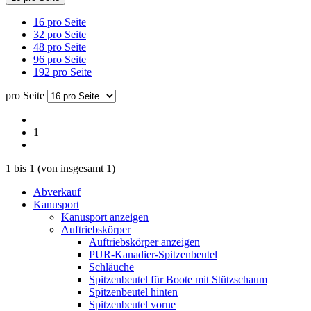
16 pro Seite
32 pro Seite
48 pro Seite
96 pro Seite
192 pro Seite
pro Seite
1
1
bis
1
(von insgesamt
1
)
Abverkauf
Kanusport
Kanusport anzeigen
Auftriebskörper
Auftriebskörper anzeigen
PUR-Kanadier-Spitzenbeutel
Schläuche
Spitzenbeutel für Boote mit Stützschaum
Spitzenbeutel hinten
Spitzenbeutel vorne