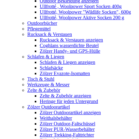
Outdoor Bekleidung anzeigen
Ullfrotté , Woolpower Sport Socken 400g
Ullfrotté, Woolpower "Wildlife Socken", 600g
Ullfrotté, Woolpower Aktive Socken 200 g
Outdoorbücher
Pflegemittel
Rucksack & Verstauen
Rucksack & Verstauen anzeigen
Coghlans wasserdichte Beutel
Zölzer Handy- und GPS-Hülle
Schlafen & Liegen
Schlafen & Liegen anzeigen
Schlafsäcke
Zölzer Evazote-Isomatten
Tisch & Stuhl
Werkzeuge & Messer
Zelte & Zubehör
Zelte & Zubehör anzeigen
Heringe für jeden Untergrund
Zölzer Outdoorartikel
Zölzer Outdoorartikel anzeigen
Weithalsbehälter
Zölzer Outdoor-Faltschüssel
Zölzer PUR-Wasserbehälter
Zölzer Trekking-Falttrichter