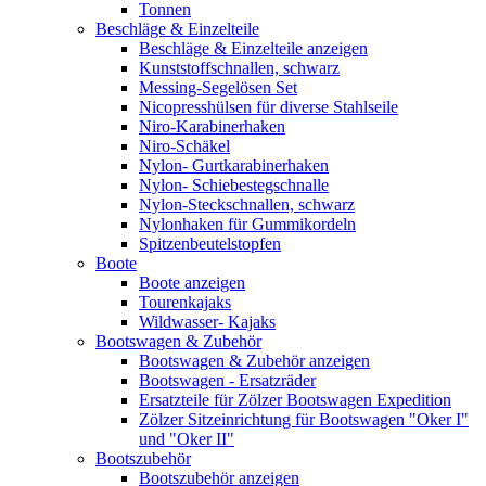
Tonnen
Beschläge & Einzelteile
Beschläge & Einzelteile anzeigen
Kunststoffschnallen, schwarz
Messing-Segelösen Set
Nicopresshülsen für diverse Stahlseile
Niro-Karabinerhaken
Niro-Schäkel
Nylon- Gurtkarabinerhaken
Nylon- Schiebestegschnalle
Nylon-Steckschnallen, schwarz
Nylonhaken für Gummikordeln
Spitzenbeutelstopfen
Boote
Boote anzeigen
Tourenkajaks
Wildwasser- Kajaks
Bootswagen & Zubehör
Bootswagen & Zubehör anzeigen
Bootswagen - Ersatzräder
Ersatzteile für Zölzer Bootswagen Expedition
Zölzer Sitzeinrichtung für Bootswagen "Oker I"
und "Oker II"
Bootszubehör
Bootszubehör anzeigen