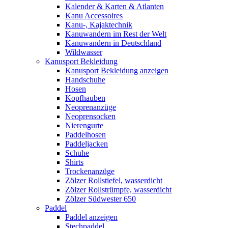
Kalender & Karten & Atlanten
Kanu Accessoires
Kanu-, Kajaktechnik
Kanuwandern im Rest der Welt
Kanuwandern in Deutschland
Wildwasser
Kanusport Bekleidung
Kanusport Bekleidung anzeigen
Handschuhe
Hosen
Kopfhauben
Neoprenanzüge
Neoprensocken
Nierengurte
Paddelhosen
Paddeljacken
Schuhe
Shirts
Trockenanzüge
Zölzer Rollstiefel, wasserdicht
Zölzer Rollstrümpfe, wasserdicht
Zölzer Südwester 650
Paddel
Paddel anzeigen
Stechpaddel