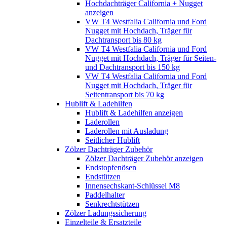
Hochdachträger California + Nugget
anzeigen
VW T4 Westfalia California und Ford
Nugget mit Hochdach, Träger für
Dachtransport bis 80 kg
VW T4 Westfalia California und Ford
Nugget mit Hochdach, Träger für Seiten-
und Dachtransport bis 150 kg
VW T4 Westfalia California und Ford
Nugget mit Hochdach, Träger für
Seitentransport bis 70 kg
Hublift & Ladehilfen
Hublift & Ladehilfen anzeigen
Laderollen
Laderollen mit Ausladung
Seitlicher Hublift
Zölzer Dachträger Zubehör
Zölzer Dachträger Zubehör anzeigen
Endstopfenösen
Endstützen
Innensechskant-Schlüssel M8
Paddelhalter
Senkrechtstützen
Zölzer Ladungssicherung
Einzelteile & Ersatzteile