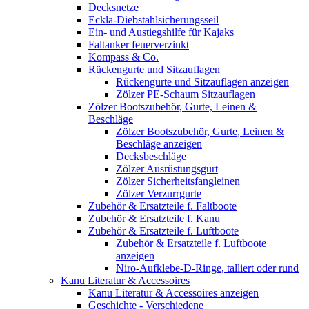
Decksnetze
Eckla-Diebstahlsicherungsseil
Ein- und Austiegshilfe für Kajaks
Faltanker feuerverzinkt
Kompass & Co.
Rückengurte und Sitzauflagen
Rückengurte und Sitzauflagen anzeigen
Zölzer PE-Schaum Sitzauflagen
Zölzer Bootszubehör, Gurte, Leinen &
Beschläge
Zölzer Bootszubehör, Gurte, Leinen &
Beschläge anzeigen
Decksbeschläge
Zölzer Ausrüstungsgurt
Zölzer Sicherheitsfangleinen
Zölzer Verzurrgurte
Zubehör & Ersatzteile f. Faltboote
Zubehör & Ersatzteile f. Kanu
Zubehör & Ersatzteile f. Luftboote
Zubehör & Ersatzteile f. Luftboote
anzeigen
Niro-Aufklebe-D-Ringe, talliert oder rund
Kanu Literatur & Accessoires
Kanu Literatur & Accessoires anzeigen
Geschichte - Verschiedene