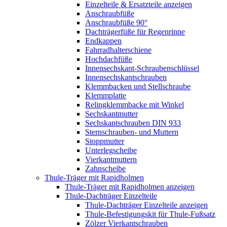
Einzelteile & Ersatzteile anzeigen
Anschraubfüße
Anschraubfüße 90°
Dachträgerfüße für Regenrinne
Endkappen
Fahrradhalterschiene
Hochdachfüße
Innensechskant-Schraubenschlüssel
Innensechskantschrauben
Klemmbacken und Stellschraube
Klemmplatte
Relingklemmbacke mit Winkel
Sechskantmutter
Sechskantschrauben DIN 933
Sternschrauben- und Muttern
Stoppmutter
Unterlegscheibe
Vierkantmuttern
Zahnscheibe
Thule-Träger mit Rapidholmen
Thule-Träger mit Rapidholmen anzeigen
Thule-Dachträger Einzelteile
Thule-Dachträger Einzelteile anzeigen
Thule-Befestigungskit für Thule-Fußsatz
Zölzer Vierkantschrauben