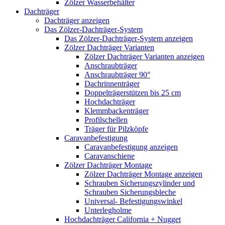
Zölzer Wasserbehälter
Dachträger
Dachträger anzeigen
Das Zölzer-Dachträger-System
Das Zölzer-Dachträger-System anzeigen
Zölzer Dachträger Varianten
Zölzer Dachträger Varianten anzeigen
Anschraubträger
Anschraubträger 90°
Dachrinnenträger
Doppelträgerstützen bis 25 cm
Hochdachträger
Klemmbackenträger
Profilschellen
Träger für Pilzköpfe
Caravanbefestigung
Caravanbefestigung anzeigen
Caravanschiene
Zölzer Dachträger Montage
Zölzer Dachträger Montage anzeigen
Schrauben Sicherungszylinder und
Schrauben Sicherungsbleche
Universal- Befestigungswinkel
Unterlegholme
Hochdachträger California + Nugget