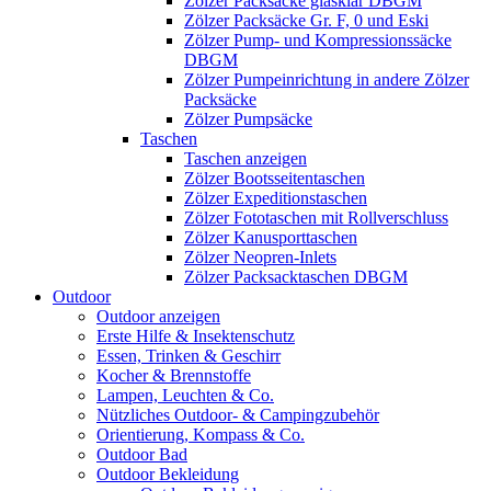
Zölzer Packsäcke glasklar DBGM
Zölzer Packsäcke Gr. F, 0 und Eski
Zölzer Pump- und Kompressionssäcke
DBGM
Zölzer Pumpeinrichtung in andere Zölzer
Packsäcke
Zölzer Pumpsäcke
Taschen
Taschen anzeigen
Zölzer Bootsseitentaschen
Zölzer Expeditionstaschen
Zölzer Fototaschen mit Rollverschluss
Zölzer Kanusporttaschen
Zölzer Neopren-Inlets
Zölzer Packsacktaschen DBGM
Outdoor
Outdoor anzeigen
Erste Hilfe & Insektenschutz
Essen, Trinken & Geschirr
Kocher & Brennstoffe
Lampen, Leuchten & Co.
Nützliches Outdoor- & Campingzubehör
Orientierung, Kompass & Co.
Outdoor Bad
Outdoor Bekleidung