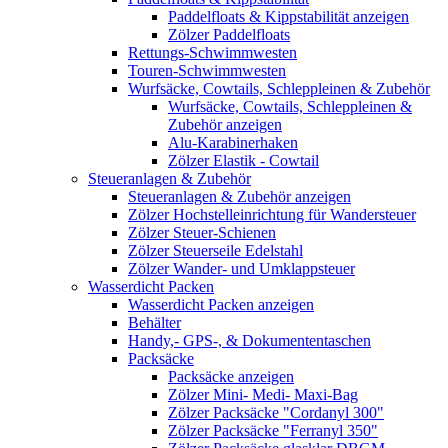
Paddelfloats & Kippstabilität anzeigen
Zölzer Paddelfloats
Rettungs-Schwimmwesten
Touren-Schwimmwesten
Wurfsäcke, Cowtails, Schleppleinen & Zubehör
Wurfsäcke, Cowtails, Schleppleinen &
Zubehör anzeigen
Alu-Karabinerhaken
Zölzer Elastik - Cowtail
Steueranlagen & Zubehör
Steueranlagen & Zubehör anzeigen
Zölzer Hochstelleinrichtung für Wandersteuer
Zölzer Steuer-Schienen
Zölzer Steuerseile Edelstahl
Zölzer Wander- und Umklappsteuer
Wasserdicht Packen
Wasserdicht Packen anzeigen
Behälter
Handy,- GPS-, & Dokumententaschen
Packsäcke
Packsäcke anzeigen
Zölzer Mini- Medi- Maxi-Bag
Zölzer Packsäcke "Cordanyl 300"
Zölzer Packsäcke "Ferranyl 350"