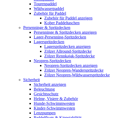
Tourenpaddel
Wildwasserpaddel
Zubehör für Paddel
Zubehör für Paddel anzeigen
Kober Paddeltaschen
Persenninge & Spritzdecken
Persenninge & Spritzdecken anzeigen
Lager-Persenning-Spritzdecken
Lagerspritzdecken
Lagerspritzdecken anzeigen
Zölzer Allround-Spritzdecke
Zölzer Rennkajak-Spritzdecke
Neopren-Spritzdecken
Neopren-Spritzdecken anzeigen
Zölzer Neopren-Wanderspritzdecke
Zölzer Neopren-Wildwasserspritzdecke
Sicherheit
Sicherheit anzeigen
Beleuchtung
Gesichtsschutz
Helme, Visiere & Zubehör
Hunde-Schwimmwesten
Kinder-Schwimmwesten
Lenzpumpen
Paddelfloats & Kippstabilität