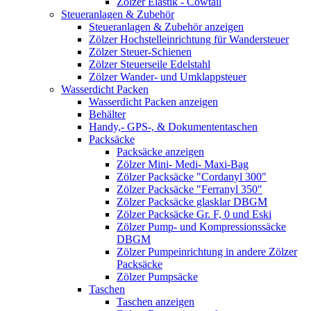
Zölzer Elastik - Cowtail
Steueranlagen & Zubehör
Steueranlagen & Zubehör anzeigen
Zölzer Hochstelleinrichtung für Wandersteuer
Zölzer Steuer-Schienen
Zölzer Steuerseile Edelstahl
Zölzer Wander- und Umklappsteuer
Wasserdicht Packen
Wasserdicht Packen anzeigen
Behälter
Handy,- GPS-, & Dokumententaschen
Packsäcke
Packsäcke anzeigen
Zölzer Mini- Medi- Maxi-Bag
Zölzer Packsäcke "Cordanyl 300"
Zölzer Packsäcke "Ferranyl 350"
Zölzer Packsäcke glasklar DBGM
Zölzer Packsäcke Gr. F, 0 und Eski
Zölzer Pump- und Kompressionssäcke
DBGM
Zölzer Pumpeinrichtung in andere Zölzer
Packsäcke
Zölzer Pumpsäcke
Taschen
Taschen anzeigen