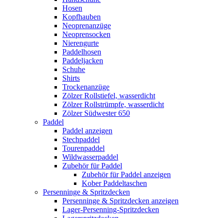
Hosen
Kopfhauben
Neoprenanzüge
Neoprensocken
Nierengurte
Paddelhosen
Paddeljacken
Schuhe
Shirts
Trockenanzüge
Zölzer Rollstiefel, wasserdicht
Zölzer Rollstrümpfe, wasserdicht
Zölzer Südwester 650
Paddel
Paddel anzeigen
Stechpaddel
Tourenpaddel
Wildwasserpaddel
Zubehör für Paddel
Zubehör für Paddel anzeigen
Kober Paddeltaschen
Persenninge & Spritzdecken
Persenninge & Spritzdecken anzeigen
Lager-Persenning-Spritzdecken