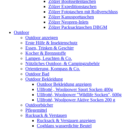
Zölzer Bootsseitentaschen
Zölzer Expeditionstaschen
Zölzer Fototaschen mit Rollverschluss
Zölzer Kanusporttaschen
Zölzer Neopren-Inlets
Zölzer Packsacktaschen DBGM
Outdoor
Outdoor anzeigen
Erste Hilfe & Insektenschutz
Essen, Trinken & Geschirr
Kocher & Brennstoffe
Lampen, Leuchten & Co.
Nützliches Outdoor- & Campingzubehör
Orientierung, Kompass & Co.
Outdoor Bad
Outdoor Bekleidung
Outdoor Bekleidung anzeigen
Ullfrotté , Woolpower Sport Socken 400g
Ullfrotté, Woolpower "Wildlife Socken", 600g
Ullfrotté, Woolpower Aktive Socken 200 g
Outdoorbücher
Pflegemittel
Rucksack & Verstauen
Rucksack & Verstauen anzeigen
Coghlans wasserdichte Beutel