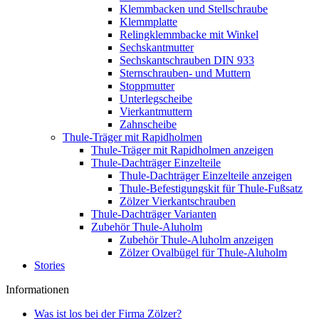
Klemmbacken und Stellschraube
Klemmplatte
Relingklemmbacke mit Winkel
Sechskantmutter
Sechskantschrauben DIN 933
Sternschrauben- und Muttern
Stoppmutter
Unterlegscheibe
Vierkantmuttern
Zahnscheibe
Thule-Träger mit Rapidholmen
Thule-Träger mit Rapidholmen anzeigen
Thule-Dachträger Einzelteile
Thule-Dachträger Einzelteile anzeigen
Thule-Befestigungskit für Thule-Fußsatz
Zölzer Vierkantschrauben
Thule-Dachträger Varianten
Zubehör Thule-Aluholm
Zubehör Thule-Aluholm anzeigen
Zölzer Ovalbügel für Thule-Aluholm
Stories
Informationen
Was ist los bei der Firma Zölzer?