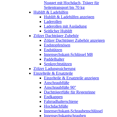
Nugget mit Hochdach, Träger für
Seitentransport bis 70 kg
Hublift & Ladehilfen
Hublift & Ladehilfen anzeigen
Laderollen
Laderollen mit Ausladung
Seitlicher Hublift
Zölzer Dachträger Zubehör
Zölzer Dachträger Zubehör anzeigen
Endstopfenösen
Endstützen
Innensechskant-Schlüssel M8
Paddelhalter
Senkrechtstützen
Zölzer Ladungssicherung
Einzelteile & Ersatzteile
Einzelteile & Ersatzteile anzeigen
Anschraubfüße
Anschraubfüße 90°
Dachträgerfüße für Regenrinne
Endkappen
Fahrradhalterschiene
Hochdachfüße
Innensechskant-Schraubenschlüssel
Innensechskantschrauben