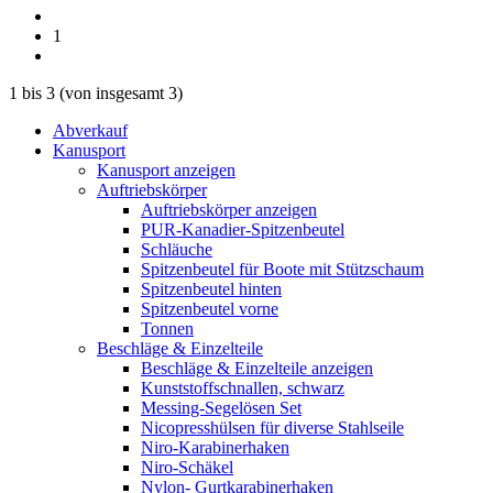
1
1
bis
3
(von insgesamt
3
)
Abverkauf
Kanusport
Kanusport anzeigen
Auftriebskörper
Auftriebskörper anzeigen
PUR-Kanadier-Spitzenbeutel
Schläuche
Spitzenbeutel für Boote mit Stützschaum
Spitzenbeutel hinten
Spitzenbeutel vorne
Tonnen
Beschläge & Einzelteile
Beschläge & Einzelteile anzeigen
Kunststoffschnallen, schwarz
Messing-Segelösen Set
Nicopresshülsen für diverse Stahlseile
Niro-Karabinerhaken
Niro-Schäkel
Nylon- Gurtkarabinerhaken