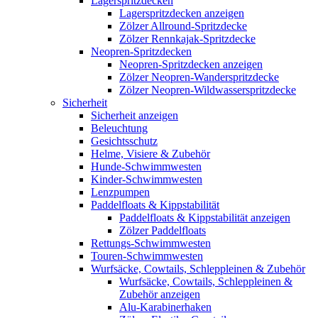
Lagerspritzdecken
Lagerspritzdecken anzeigen
Zölzer Allround-Spritzdecke
Zölzer Rennkajak-Spritzdecke
Neopren-Spritzdecken
Neopren-Spritzdecken anzeigen
Zölzer Neopren-Wanderspritzdecke
Zölzer Neopren-Wildwasserspritzdecke
Sicherheit
Sicherheit anzeigen
Beleuchtung
Gesichtsschutz
Helme, Visiere & Zubehör
Hunde-Schwimmwesten
Kinder-Schwimmwesten
Lenzpumpen
Paddelfloats & Kippstabilität
Paddelfloats & Kippstabilität anzeigen
Zölzer Paddelfloats
Rettungs-Schwimmwesten
Touren-Schwimmwesten
Wurfsäcke, Cowtails, Schleppleinen & Zubehör
Wurfsäcke, Cowtails, Schleppleinen &
Zubehör anzeigen
Alu-Karabinerhaken