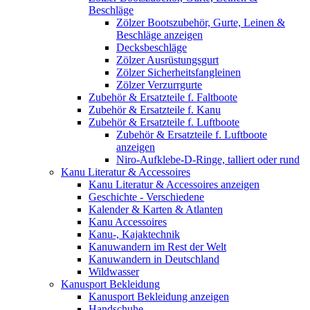
Beschläge
Zölzer Bootszubehör, Gurte, Leinen &
Beschläge anzeigen
Decksbeschläge
Zölzer Ausrüstungsgurt
Zölzer Sicherheitsfangleinen
Zölzer Verzurrgurte
Zubehör & Ersatzteile f. Faltboote
Zubehör & Ersatzteile f. Kanu
Zubehör & Ersatzteile f. Luftboote
Zubehör & Ersatzteile f. Luftboote
anzeigen
Niro-Aufklebe-D-Ringe, talliert oder rund
Kanu Literatur & Accessoires
Kanu Literatur & Accessoires anzeigen
Geschichte - Verschiedene
Kalender & Karten & Atlanten
Kanu Accessoires
Kanu-, Kajaktechnik
Kanuwandern im Rest der Welt
Kanuwandern in Deutschland
Wildwasser
Kanusport Bekleidung
Kanusport Bekleidung anzeigen
Handschuhe