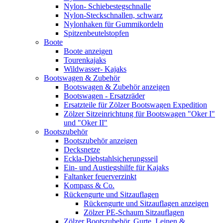
Nylon- Schiebestegschnalle
Nylon-Steckschnallen, schwarz
Nylonhaken für Gummikordeln
Spitzenbeutelstopfen
Boote
Boote anzeigen
Tourenkajaks
Wildwasser- Kajaks
Bootswagen & Zubehör
Bootswagen & Zubehör anzeigen
Bootswagen - Ersatzräder
Ersatzteile für Zölzer Bootswagen Expedition
Zölzer Sitzeinrichtung für Bootswagen "Oker I"
und "Oker II"
Bootszubehör
Bootszubehör anzeigen
Decksnetze
Eckla-Diebstahlsicherungsseil
Ein- und Austiegshilfe für Kajaks
Faltanker feuerverzinkt
Kompass & Co.
Rückengurte und Sitzauflagen
Rückengurte und Sitzauflagen anzeigen
Zölzer PE-Schaum Sitzauflagen
Zölzer Bootszubehör, Gurte, Leinen &