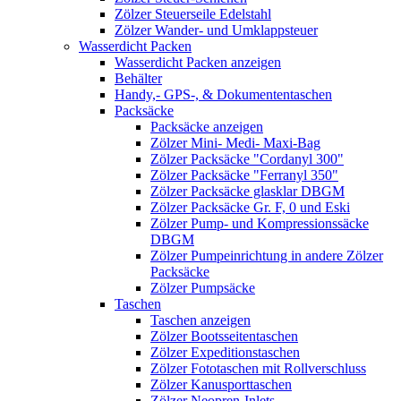
Zölzer Steuerseile Edelstahl
Zölzer Wander- und Umklappsteuer
Wasserdicht Packen
Wasserdicht Packen anzeigen
Behälter
Handy,- GPS-, & Dokumententaschen
Packsäcke
Packsäcke anzeigen
Zölzer Mini- Medi- Maxi-Bag
Zölzer Packsäcke "Cordanyl 300"
Zölzer Packsäcke "Ferranyl 350"
Zölzer Packsäcke glasklar DBGM
Zölzer Packsäcke Gr. F, 0 und Eski
Zölzer Pump- und Kompressionssäcke
DBGM
Zölzer Pumpeinrichtung in andere Zölzer
Packsäcke
Zölzer Pumpsäcke
Taschen
Taschen anzeigen
Zölzer Bootsseitentaschen
Zölzer Expeditionstaschen
Zölzer Fototaschen mit Rollverschluss
Zölzer Kanusporttaschen
Zölzer Neopren-Inlets