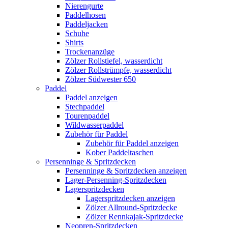
Nierengurte
Paddelhosen
Paddeljacken
Schuhe
Shirts
Trockenanzüge
Zölzer Rollstiefel, wasserdicht
Zölzer Rollstrümpfe, wasserdicht
Zölzer Südwester 650
Paddel
Paddel anzeigen
Stechpaddel
Tourenpaddel
Wildwasserpaddel
Zubehör für Paddel
Zubehör für Paddel anzeigen
Kober Paddeltaschen
Persenninge & Spritzdecken
Persenninge & Spritzdecken anzeigen
Lager-Persenning-Spritzdecken
Lagerspritzdecken
Lagerspritzdecken anzeigen
Zölzer Allround-Spritzdecke
Zölzer Rennkajak-Spritzdecke
Neopren-Spritzdecken