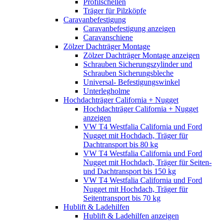
Profilschellen
Träger für Pilzköpfe
Caravanbefestigung
Caravanbefestigung anzeigen
Caravanschiene
Zölzer Dachträger Montage
Zölzer Dachträger Montage anzeigen
Schrauben Sicherungszylinder und
Schrauben Sicherungsbleche
Universal- Befestigungswinkel
Unterlegholme
Hochdachträger California + Nugget
Hochdachträger California + Nugget
anzeigen
VW T4 Westfalia California und Ford
Nugget mit Hochdach, Träger für
Dachtransport bis 80 kg
VW T4 Westfalia California und Ford
Nugget mit Hochdach, Träger für Seiten-
und Dachtransport bis 150 kg
VW T4 Westfalia California und Ford
Nugget mit Hochdach, Träger für
Seitentransport bis 70 kg
Hublift & Ladehilfen
Hublift & Ladehilfen anzeigen