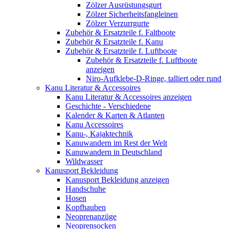
Zölzer Ausrüstungsgurt
Zölzer Sicherheitsfangleinen
Zölzer Verzurrgurte
Zubehör & Ersatzteile f. Faltboote
Zubehör & Ersatzteile f. Kanu
Zubehör & Ersatzteile f. Luftboote
Zubehör & Ersatzteile f. Luftboote
anzeigen
Niro-Aufklebe-D-Ringe, talliert oder rund
Kanu Literatur & Accessoires
Kanu Literatur & Accessoires anzeigen
Geschichte - Verschiedene
Kalender & Karten & Atlanten
Kanu Accessoires
Kanu-, Kajaktechnik
Kanuwandern im Rest der Welt
Kanuwandern in Deutschland
Wildwasser
Kanusport Bekleidung
Kanusport Bekleidung anzeigen
Handschuhe
Hosen
Kopfhauben
Neoprenanzüge
Neoprensocken