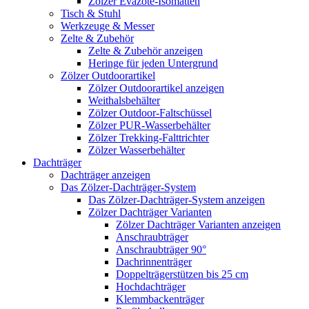
Zölzer Evazote-Isomatten
Tisch & Stuhl
Werkzeuge & Messer
Zelte & Zubehör
Zelte & Zubehör anzeigen
Heringe für jeden Untergrund
Zölzer Outdoorartikel
Zölzer Outdoorartikel anzeigen
Weithalsbehälter
Zölzer Outdoor-Faltschüssel
Zölzer PUR-Wasserbehälter
Zölzer Trekking-Falttrichter
Zölzer Wasserbehälter
Dachträger
Dachträger anzeigen
Das Zölzer-Dachträger-System
Das Zölzer-Dachträger-System anzeigen
Zölzer Dachträger Varianten
Zölzer Dachträger Varianten anzeigen
Anschraubträger
Anschraubträger 90°
Dachrinnenträger
Doppelträgerstützen bis 25 cm
Hochdachträger
Klemmbackenträger