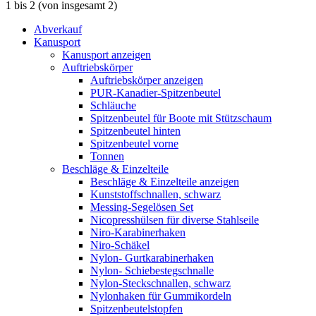
1
bis
2
(von insgesamt
2
)
Abverkauf
Kanusport
Kanusport anzeigen
Auftriebskörper
Auftriebskörper anzeigen
PUR-Kanadier-Spitzenbeutel
Schläuche
Spitzenbeutel für Boote mit Stützschaum
Spitzenbeutel hinten
Spitzenbeutel vorne
Tonnen
Beschläge & Einzelteile
Beschläge & Einzelteile anzeigen
Kunststoffschnallen, schwarz
Messing-Segelösen Set
Nicopresshülsen für diverse Stahlseile
Niro-Karabinerhaken
Niro-Schäkel
Nylon- Gurtkarabinerhaken
Nylon- Schiebestegschnalle
Nylon-Steckschnallen, schwarz
Nylonhaken für Gummikordeln
Spitzenbeutelstopfen