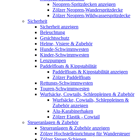
Neopren-Spritzdecken anzeigen
Zölzer Neopren-Wanderspritzdecke
Zölzer Neopren-Wildwasserspritzdecke
Sicherheit
Sicherheit anzeigen
Beleuchtung
Gesichtsschutz
Helme, Visiere & Zubehör
Hunde-Schwimmwesten
Kinder-Schwimmwesten
Lenzpumpen
Paddelfloats & Kippstabilität
Paddelfloats & Kippstabilität anzeigen
Zölzer Paddelfloats
Rettungs-Schwimmwesten
Touren-Schwimmwesten
Wurfsäcke, Cowtails, Schleppleinen & Zubehör
Wurfsäcke, Cowtails, Schleppleinen &
Zubehör anzeigen
Alu-Karabinerhaken
Zölzer Elastik - Cowtail
Steueranlagen & Zubehör
Steueranlagen & Zubehör anzeigen
Zölzer Hochstelleinrichtung für Wandersteuer
Zölzer Steuer-Schienen