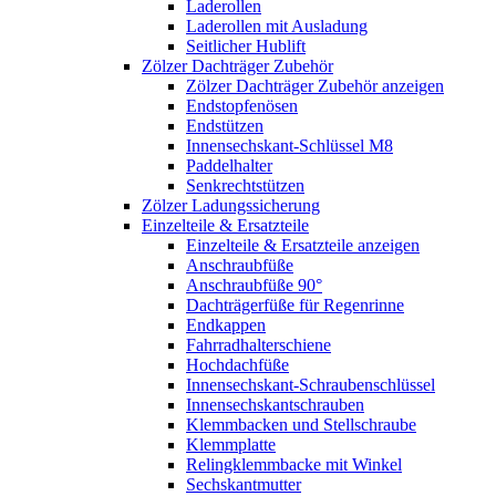
Laderollen
Laderollen mit Ausladung
Seitlicher Hublift
Zölzer Dachträger Zubehör
Zölzer Dachträger Zubehör anzeigen
Endstopfenösen
Endstützen
Innensechskant-Schlüssel M8
Paddelhalter
Senkrechtstützen
Zölzer Ladungssicherung
Einzelteile & Ersatzteile
Einzelteile & Ersatzteile anzeigen
Anschraubfüße
Anschraubfüße 90°
Dachträgerfüße für Regenrinne
Endkappen
Fahrradhalterschiene
Hochdachfüße
Innensechskant-Schraubenschlüssel
Innensechskantschrauben
Klemmbacken und Stellschraube
Klemmplatte
Relingklemmbacke mit Winkel
Sechskantmutter