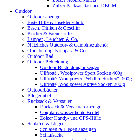
Zölzer Packsacktaschen DBGM
Outdoor
Outdoor anzeigen
Erste Hilfe & Insektenschutz
Essen, Trinken & Geschirr
Kocher & Brennstoffe
Lampen, Leuchten & Co.
Nützliches Outdoor- & Campingzubehör
Orientierung, Kompass & Co.
Outdoor Bad
Outdoor Bekleidung
Outdoor Bekleidung anzeigen
Ullfrotté , Woolpower Sport Socken 400g
Ullfrotté, Woolpower "Wildlife Socken", 600g
Ullfrotté, Woolpower Aktive Socken 200 g
Outdoorbücher
Pflegemittel
Rucksack & Verstauen
Rucksack & Verstauen anzeigen
Coghlans wasserdichte Beutel
Zölzer Handy- und GPS-Hülle
Schlafen & Liegen
Schlafen & Liegen anzeigen
Schlafsäcke