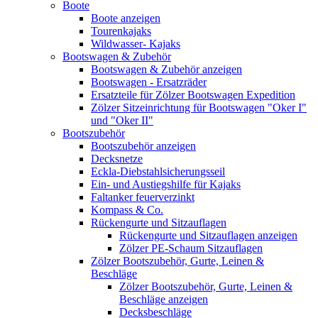
Boote
Boote anzeigen
Tourenkajaks
Wildwasser- Kajaks
Bootswagen & Zubehör
Bootswagen & Zubehör anzeigen
Bootswagen - Ersatzräder
Ersatzteile für Zölzer Bootswagen Expedition
Zölzer Sitzeinrichtung für Bootswagen "Oker I"
und "Oker II"
Bootszubehör
Bootszubehör anzeigen
Decksnetze
Eckla-Diebstahlsicherungsseil
Ein- und Austiegshilfe für Kajaks
Faltanker feuerverzinkt
Kompass & Co.
Rückengurte und Sitzauflagen
Rückengurte und Sitzauflagen anzeigen
Zölzer PE-Schaum Sitzauflagen
Zölzer Bootszubehör, Gurte, Leinen &
Beschläge
Zölzer Bootszubehör, Gurte, Leinen &
Beschläge anzeigen
Decksbeschläge