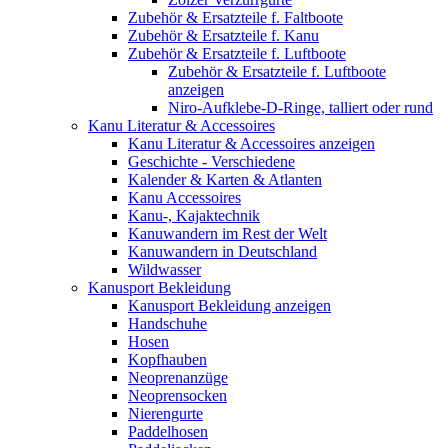
Zubehör & Ersatzteile f. Faltboote
Zubehör & Ersatzteile f. Kanu
Zubehör & Ersatzteile f. Luftboote
Zubehör & Ersatzteile f. Luftboote
anzeigen
Niro-Aufklebe-D-Ringe, talliert oder rund
Kanu Literatur & Accessoires
Kanu Literatur & Accessoires anzeigen
Geschichte - Verschiedene
Kalender & Karten & Atlanten
Kanu Accessoires
Kanu-, Kajaktechnik
Kanuwandern im Rest der Welt
Kanuwandern in Deutschland
Wildwasser
Kanusport Bekleidung
Kanusport Bekleidung anzeigen
Handschuhe
Hosen
Kopfhauben
Neoprenanzüge
Neoprensocken
Nierengurte
Paddelhosen