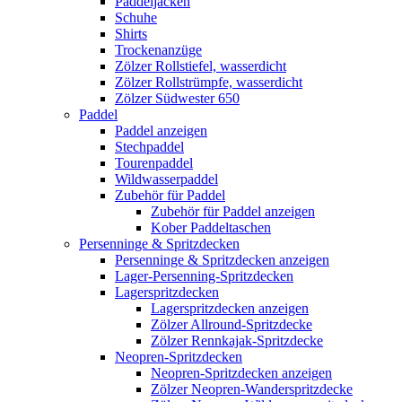
Paddeljacken
Schuhe
Shirts
Trockenanzüge
Zölzer Rollstiefel, wasserdicht
Zölzer Rollstrümpfe, wasserdicht
Zölzer Südwester 650
Paddel
Paddel anzeigen
Stechpaddel
Tourenpaddel
Wildwasserpaddel
Zubehör für Paddel
Zubehör für Paddel anzeigen
Kober Paddeltaschen
Persenninge & Spritzdecken
Persenninge & Spritzdecken anzeigen
Lager-Persenning-Spritzdecken
Lagerspritzdecken
Lagerspritzdecken anzeigen
Zölzer Allround-Spritzdecke
Zölzer Rennkajak-Spritzdecke
Neopren-Spritzdecken
Neopren-Spritzdecken anzeigen
Zölzer Neopren-Wanderspritzdecke