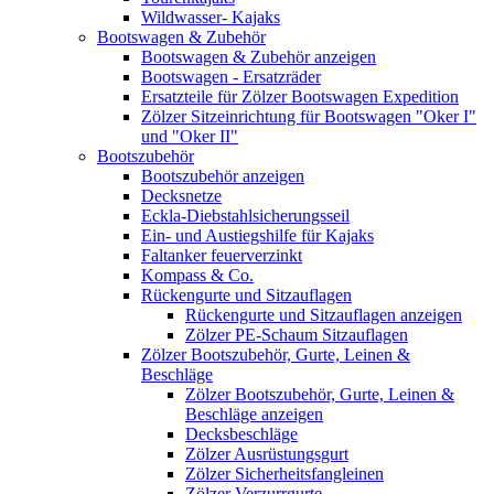
Wildwasser- Kajaks
Bootswagen & Zubehör
Bootswagen & Zubehör anzeigen
Bootswagen - Ersatzräder
Ersatzteile für Zölzer Bootswagen Expedition
Zölzer Sitzeinrichtung für Bootswagen "Oker I"
und "Oker II"
Bootszubehör
Bootszubehör anzeigen
Decksnetze
Eckla-Diebstahlsicherungsseil
Ein- und Austiegshilfe für Kajaks
Faltanker feuerverzinkt
Kompass & Co.
Rückengurte und Sitzauflagen
Rückengurte und Sitzauflagen anzeigen
Zölzer PE-Schaum Sitzauflagen
Zölzer Bootszubehör, Gurte, Leinen &
Beschläge
Zölzer Bootszubehör, Gurte, Leinen &
Beschläge anzeigen
Decksbeschläge
Zölzer Ausrüstungsgurt
Zölzer Sicherheitsfangleinen
Zölzer Verzurrgurte