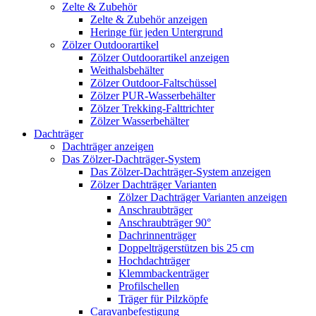
Zelte & Zubehör
Zelte & Zubehör anzeigen
Heringe für jeden Untergrund
Zölzer Outdoorartikel
Zölzer Outdoorartikel anzeigen
Weithalsbehälter
Zölzer Outdoor-Faltschüssel
Zölzer PUR-Wasserbehälter
Zölzer Trekking-Falttrichter
Zölzer Wasserbehälter
Dachträger
Dachträger anzeigen
Das Zölzer-Dachträger-System
Das Zölzer-Dachträger-System anzeigen
Zölzer Dachträger Varianten
Zölzer Dachträger Varianten anzeigen
Anschraubträger
Anschraubträger 90°
Dachrinnenträger
Doppelträgerstützen bis 25 cm
Hochdachträger
Klemmbackenträger
Profilschellen
Träger für Pilzköpfe
Caravanbefestigung