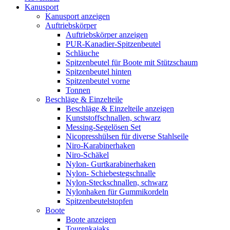
Kanusport
Kanusport anzeigen
Auftriebskörper
Auftriebskörper anzeigen
PUR-Kanadier-Spitzenbeutel
Schläuche
Spitzenbeutel für Boote mit Stützschaum
Spitzenbeutel hinten
Spitzenbeutel vorne
Tonnen
Beschläge & Einzelteile
Beschläge & Einzelteile anzeigen
Kunststoffschnallen, schwarz
Messing-Segelösen Set
Nicopresshülsen für diverse Stahlseile
Niro-Karabinerhaken
Niro-Schäkel
Nylon- Gurtkarabinerhaken
Nylon- Schiebestegschnalle
Nylon-Steckschnallen, schwarz
Nylonhaken für Gummikordeln
Spitzenbeutelstopfen
Boote
Boote anzeigen
Tourenkajaks