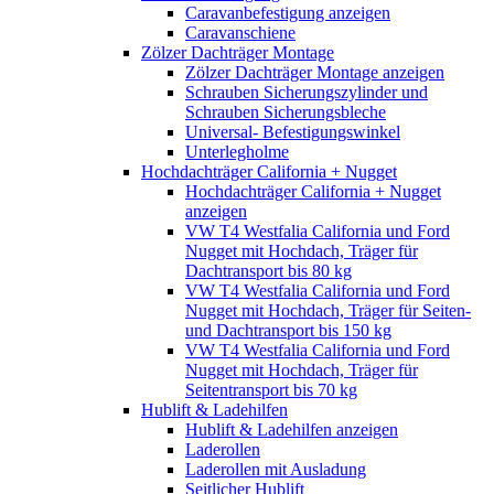
Caravanbefestigung anzeigen
Caravanschiene
Zölzer Dachträger Montage
Zölzer Dachträger Montage anzeigen
Schrauben Sicherungszylinder und
Schrauben Sicherungsbleche
Universal- Befestigungswinkel
Unterlegholme
Hochdachträger California + Nugget
Hochdachträger California + Nugget
anzeigen
VW T4 Westfalia California und Ford
Nugget mit Hochdach, Träger für
Dachtransport bis 80 kg
VW T4 Westfalia California und Ford
Nugget mit Hochdach, Träger für Seiten-
und Dachtransport bis 150 kg
VW T4 Westfalia California und Ford
Nugget mit Hochdach, Träger für
Seitentransport bis 70 kg
Hublift & Ladehilfen
Hublift & Ladehilfen anzeigen
Laderollen
Laderollen mit Ausladung
Seitlicher Hublift