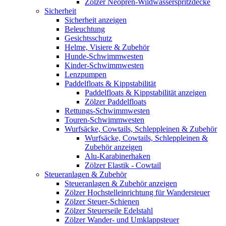
Zölzer Neopren-Wildwasserspritzdecke
Sicherheit
Sicherheit anzeigen
Beleuchtung
Gesichtsschutz
Helme, Visiere & Zubehör
Hunde-Schwimmwesten
Kinder-Schwimmwesten
Lenzpumpen
Paddelfloats & Kippstabilität
Paddelfloats & Kippstabilität anzeigen
Zölzer Paddelfloats
Rettungs-Schwimmwesten
Touren-Schwimmwesten
Wurfsäcke, Cowtails, Schleppleinen & Zubehör
Wurfsäcke, Cowtails, Schleppleinen &
Zubehör anzeigen
Alu-Karabinerhaken
Zölzer Elastik - Cowtail
Steueranlagen & Zubehör
Steueranlagen & Zubehör anzeigen
Zölzer Hochstelleinrichtung für Wandersteuer
Zölzer Steuer-Schienen
Zölzer Steuerseile Edelstahl
Zölzer Wander- und Umklappsteuer