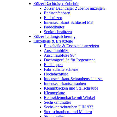
Zölzer Dachträger Zubehör
Zölzer Dachträger Zubehör anzeigen
Endstopfenösen
Endstützen
Innensechskant-Schlüssel M8
Paddelhalter
Senkrechtstützen
Zölzer Ladungssicherung
Einzelteile & Ersatzteile
Einzelteile & Ersatzteile anzeigen
Anschraubfüße
Anschraubfüße 90°
Dachträgerfüße für Regenrinne
Endkappen
Fahrradhalterschiene
Hochdachfüße
Innensechskant-Schraubenschlüssel
Innensechskantschrauben
Klemmbacken und Stellschraube
Klemmplatte
Relingklemmbacke mit Winkel
Sechskantmutter
Sechskantschrauben DIN 933
Sternschrauben- und Muttern
Stoppmutter