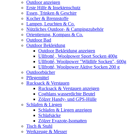
Outdoor anzeigen
Erste Hilfe & Insektenschutz
Essen, Trinken & Geschirr
Kocher & Brennstoffe
Lampen, Leuchten & Co.
Nützliches Outdoor- & Campingzubehör
Orientierung, Kompass & Co.
Outdoor Bad
Outdoor Bekleidung
Outdoor Bekleidung anzeigen
Ullfrotté , Woolpower Sport Socken 400g
Ullfrotté, Woolpower "Wildlife Socken", 600g
Ullfrotté, Woolpower Aktive Socken 200 g
Outdoorbücher
Pflegemittel
Rucksack & Verstauen
Rucksack & Verstauen anzeigen
Coghlans wasserdichte Beutel
Zölzer Handy- und GPS-Hülle
Schlafen & Liegen
Schlafen & Liegen anzeigen
Schlafsäcke
Zölzer Evazote-Isomatten
Tisch & Stuhl
Werkzeuge & Messer