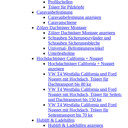
Profilschellen
Träger für Pilzköpfe
Caravanbefestigung
Caravanbefestigung anzeigen
Caravanschiene
Zölzer Dachträger Montage
Zölzer Dachträger Montage anzeigen
Schrauben Sicherungszylinder und
Schrauben Sicherungsbleche
Universal- Befestigungswinkel
Unterlegholme
Hochdachträger California + Nugget
Hochdachträger California + Nugget
anzeigen
VW T4 Westfalia California und Ford
Nugget mit Hochdach, Träger für
Dachtransport bis 80 kg
VW T4 Westfalia California und Ford
Nugget mit Hochdach, Träger für Seiten-
und Dachtransport bis 150 kg
VW T4 Westfalia California und Ford
Nugget mit Hochdach, Träger für
Seitentransport bis 70 kg
Hublift & Ladehilfen
Hublift & Ladehilfen anzeigen