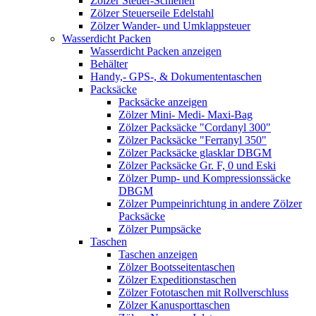
Zölzer Steuer-Schienen
Zölzer Steuerseile Edelstahl
Zölzer Wander- und Umklappsteuer
Wasserdicht Packen
Wasserdicht Packen anzeigen
Behälter
Handy,- GPS-, & Dokumententaschen
Packsäcke
Packsäcke anzeigen
Zölzer Mini- Medi- Maxi-Bag
Zölzer Packsäcke "Cordanyl 300"
Zölzer Packsäcke "Ferranyl 350"
Zölzer Packsäcke glasklar DBGM
Zölzer Packsäcke Gr. F, 0 und Eski
Zölzer Pump- und Kompressionssäcke
DBGM
Zölzer Pumpeinrichtung in andere Zölzer
Packsäcke
Zölzer Pumpsäcke
Taschen
Taschen anzeigen
Zölzer Bootsseitentaschen
Zölzer Expeditionstaschen
Zölzer Fototaschen mit Rollverschluss
Zölzer Kanusporttaschen