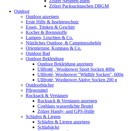
Zölzer Neopren-Inlets
Zölzer Packsacktaschen DBGM
Outdoor
Outdoor anzeigen
Erste Hilfe & Insektenschutz
Essen, Trinken & Geschirr
Kocher & Brennstoffe
Lampen, Leuchten & Co.
Nützliches Outdoor- & Campingzubehör
Orientierung, Kompass & Co.
Outdoor Bad
Outdoor Bekleidung
Outdoor Bekleidung anzeigen
Ullfrotté , Woolpower Sport Socken 400g
Ullfrotté, Woolpower "Wildlife Socken", 600g
Ullfrotté, Woolpower Aktive Socken 200 g
Outdoorbücher
Pflegemittel
Rucksack & Verstauen
Rucksack & Verstauen anzeigen
Coghlans wasserdichte Beutel
Zölzer Handy- und GPS-Hülle
Schlafen & Liegen
Schlafen & Liegen anzeigen
Schlafsäcke