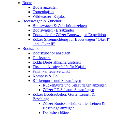
Boote
Boote anzeigen
Tourenkajaks
Wildwasser- Kajaks
Bootswagen & Zubehör
Bootswagen & Zubehör anzeigen
Bootswagen - Ersatzräder
Ersatzteile für Zölzer Bootswagen Expedition
Zölzer Sitzeinrichtung für Bootswagen "Oker I"
und "Oker II"
Bootszubehör
Bootszubehör anzeigen
Decksnetze
Eckla-Diebstahlsicherungsseil
Ein- und Austiegshilfe für Kajaks
Faltanker feuerverzinkt
Kompass & Co.
Rückengurte und Sitzauflagen
Rückengurte und Sitzauflagen anzeigen
Zölzer PE-Schaum Sitzauflagen
Zölzer Bootszubehör, Gurte, Leinen &
Beschläge
Zölzer Bootszubehör, Gurte, Leinen &
Beschläge anzeigen
Decksbeschläge