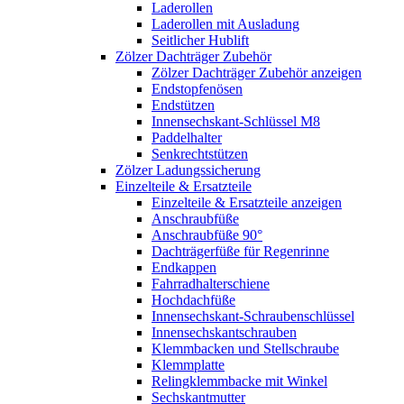
Laderollen
Laderollen mit Ausladung
Seitlicher Hublift
Zölzer Dachträger Zubehör
Zölzer Dachträger Zubehör anzeigen
Endstopfenösen
Endstützen
Innensechskant-Schlüssel M8
Paddelhalter
Senkrechtstützen
Zölzer Ladungssicherung
Einzelteile & Ersatzteile
Einzelteile & Ersatzteile anzeigen
Anschraubfüße
Anschraubfüße 90°
Dachträgerfüße für Regenrinne
Endkappen
Fahrradhalterschiene
Hochdachfüße
Innensechskant-Schraubenschlüssel
Innensechskantschrauben
Klemmbacken und Stellschraube
Klemmplatte
Relingklemmbacke mit Winkel
Sechskantmutter