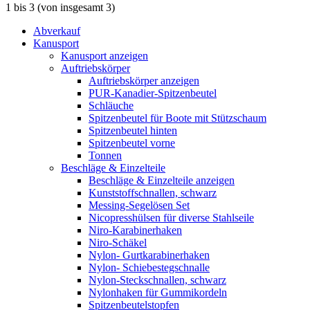
1
bis
3
(von insgesamt
3
)
Abverkauf
Kanusport
Kanusport anzeigen
Auftriebskörper
Auftriebskörper anzeigen
PUR-Kanadier-Spitzenbeutel
Schläuche
Spitzenbeutel für Boote mit Stützschaum
Spitzenbeutel hinten
Spitzenbeutel vorne
Tonnen
Beschläge & Einzelteile
Beschläge & Einzelteile anzeigen
Kunststoffschnallen, schwarz
Messing-Segelösen Set
Nicopresshülsen für diverse Stahlseile
Niro-Karabinerhaken
Niro-Schäkel
Nylon- Gurtkarabinerhaken
Nylon- Schiebestegschnalle
Nylon-Steckschnallen, schwarz
Nylonhaken für Gummikordeln
Spitzenbeutelstopfen