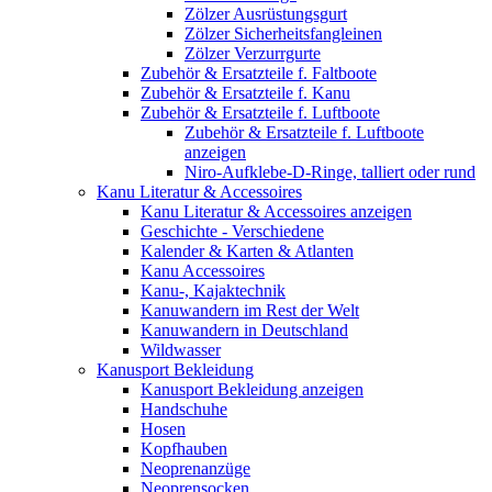
Zölzer Ausrüstungsgurt
Zölzer Sicherheitsfangleinen
Zölzer Verzurrgurte
Zubehör & Ersatzteile f. Faltboote
Zubehör & Ersatzteile f. Kanu
Zubehör & Ersatzteile f. Luftboote
Zubehör & Ersatzteile f. Luftboote
anzeigen
Niro-Aufklebe-D-Ringe, talliert oder rund
Kanu Literatur & Accessoires
Kanu Literatur & Accessoires anzeigen
Geschichte - Verschiedene
Kalender & Karten & Atlanten
Kanu Accessoires
Kanu-, Kajaktechnik
Kanuwandern im Rest der Welt
Kanuwandern in Deutschland
Wildwasser
Kanusport Bekleidung
Kanusport Bekleidung anzeigen
Handschuhe
Hosen
Kopfhauben
Neoprenanzüge
Neoprensocken