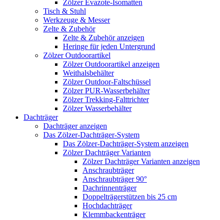
Zölzer Evazote-Isomatten
Tisch & Stuhl
Werkzeuge & Messer
Zelte & Zubehör
Zelte & Zubehör anzeigen
Heringe für jeden Untergrund
Zölzer Outdoorartikel
Zölzer Outdoorartikel anzeigen
Weithalsbehälter
Zölzer Outdoor-Faltschüssel
Zölzer PUR-Wasserbehälter
Zölzer Trekking-Falttrichter
Zölzer Wasserbehälter
Dachträger
Dachträger anzeigen
Das Zölzer-Dachträger-System
Das Zölzer-Dachträger-System anzeigen
Zölzer Dachträger Varianten
Zölzer Dachträger Varianten anzeigen
Anschraubträger
Anschraubträger 90°
Dachrinnenträger
Doppelträgerstützen bis 25 cm
Hochdachträger
Klemmbackenträger