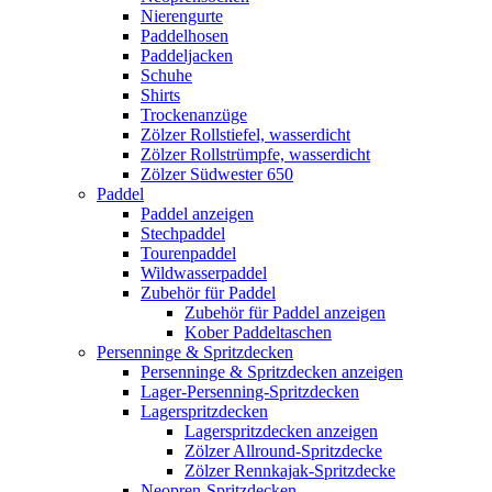
Nierengurte
Paddelhosen
Paddeljacken
Schuhe
Shirts
Trockenanzüge
Zölzer Rollstiefel, wasserdicht
Zölzer Rollstrümpfe, wasserdicht
Zölzer Südwester 650
Paddel
Paddel anzeigen
Stechpaddel
Tourenpaddel
Wildwasserpaddel
Zubehör für Paddel
Zubehör für Paddel anzeigen
Kober Paddeltaschen
Persenninge & Spritzdecken
Persenninge & Spritzdecken anzeigen
Lager-Persenning-Spritzdecken
Lagerspritzdecken
Lagerspritzdecken anzeigen
Zölzer Allround-Spritzdecke
Zölzer Rennkajak-Spritzdecke
Neopren-Spritzdecken