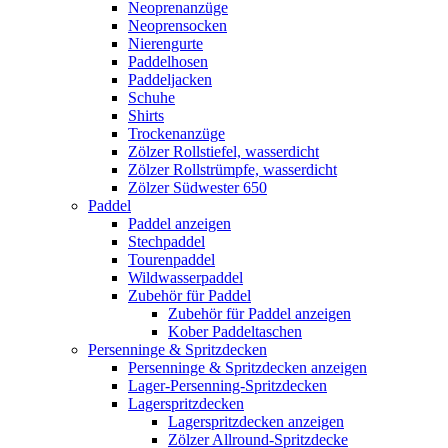
Neoprenanzüge
Neoprensocken
Nierengurte
Paddelhosen
Paddeljacken
Schuhe
Shirts
Trockenanzüge
Zölzer Rollstiefel, wasserdicht
Zölzer Rollstrümpfe, wasserdicht
Zölzer Südwester 650
Paddel
Paddel anzeigen
Stechpaddel
Tourenpaddel
Wildwasserpaddel
Zubehör für Paddel
Zubehör für Paddel anzeigen
Kober Paddeltaschen
Persenninge & Spritzdecken
Persenninge & Spritzdecken anzeigen
Lager-Persenning-Spritzdecken
Lagerspritzdecken
Lagerspritzdecken anzeigen
Zölzer Allround-Spritzdecke