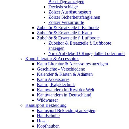
Beschläge anzeigen
Decksbeschläge
Zölzer Ausrüstungsgurt
Zölzer Sicherheitsfangleinen
Zölzer Verzurrgurte
Zubehör & Ersatzteile f. Faltboote
Zubehör & Ersatzteile f. Kanu
Zubehör & Ersatzteile f. Luftboote
Zubehör & Ersatzteile f. Luftboote
anzeigen
Niro-Aufklebe-D-Ringe, talliert oder rund
Kanu Literatur & Accessoires
Kanu Literatur & Accessoires anzeigen
Geschichte - Verschiedene
Kalender & Karten & Atlanten
Kanu Accessoires
Kanu-, Kajaktechnik
Kanuwandern im Rest der Welt
Kanuwandern in Deutschland
Wildwasser
Kanusport Bekleidung
Kanusport Bekleidung anzeigen
Handschuhe
Hosen
Kopfhauben