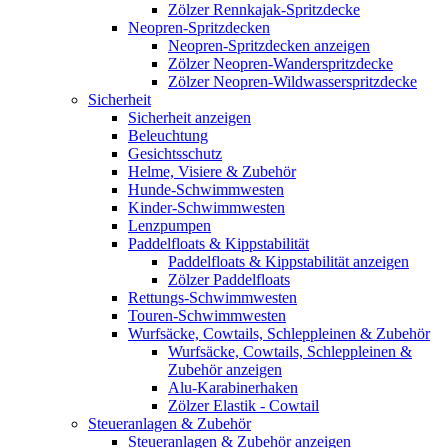
Zölzer Rennkajak-Spritzdecke
Neopren-Spritzdecken
Neopren-Spritzdecken anzeigen
Zölzer Neopren-Wanderspritzdecke
Zölzer Neopren-Wildwasserspritzdecke
Sicherheit
Sicherheit anzeigen
Beleuchtung
Gesichtsschutz
Helme, Visiere & Zubehör
Hunde-Schwimmwesten
Kinder-Schwimmwesten
Lenzpumpen
Paddelfloats & Kippstabilität
Paddelfloats & Kippstabilität anzeigen
Zölzer Paddelfloats
Rettungs-Schwimmwesten
Touren-Schwimmwesten
Wurfsäcke, Cowtails, Schleppleinen & Zubehör
Wurfsäcke, Cowtails, Schleppleinen &
Zubehör anzeigen
Alu-Karabinerhaken
Zölzer Elastik - Cowtail
Steueranlagen & Zubehör
Steueranlagen & Zubehör anzeigen