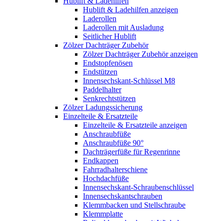
Hublift & Ladehilfen
Hublift & Ladehilfen anzeigen
Laderollen
Laderollen mit Ausladung
Seitlicher Hublift
Zölzer Dachträger Zubehör
Zölzer Dachträger Zubehör anzeigen
Endstopfenösen
Endstützen
Innensechskant-Schlüssel M8
Paddelhalter
Senkrechtstützen
Zölzer Ladungssicherung
Einzelteile & Ersatzteile
Einzelteile & Ersatzteile anzeigen
Anschraubfüße
Anschraubfüße 90°
Dachträgerfüße für Regenrinne
Endkappen
Fahrradhalterschiene
Hochdachfüße
Innensechskant-Schraubenschlüssel
Innensechskantschrauben
Klemmbacken und Stellschraube
Klemmplatte