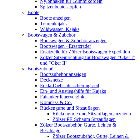
Nylonhaken für Gummikordeln
Spitzenbeutelstopfen
Boote
Boote anzeigen
Tourenkajaks
Wildwasser- Kajaks
Bootswagen & Zubehör
Bootswagen & Zubehör anzeigen
Bootswagen - Ersatzräder
Ersatzteile für Zölzer Bootswagen Expedition
Zölzer Sitzeinrichtung für Bootswagen "Oker I"
und "Oker II"
Bootszubehör
Bootszubehör anzeigen
Decksnetze
Eckla-Diebstahlsicherungsseil
Ein- und Austiegshilfe für Kajaks
Faltanker feuerverzinkt
Kompass & Co.
Rückengurte und Sitzauflagen
Rückengurte und Sitzauflagen anzeigen
Zölzer PE-Schaum Sitzauflagen
Zölzer Bootszubehör, Gurte, Leinen &
Beschläge
Zölzer Bootszubehör, Gurte, Leinen &