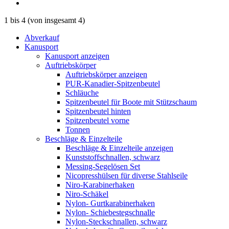
1
bis
4
(von insgesamt
4
)
Abverkauf
Kanusport
Kanusport anzeigen
Auftriebskörper
Auftriebskörper anzeigen
PUR-Kanadier-Spitzenbeutel
Schläuche
Spitzenbeutel für Boote mit Stützschaum
Spitzenbeutel hinten
Spitzenbeutel vorne
Tonnen
Beschläge & Einzelteile
Beschläge & Einzelteile anzeigen
Kunststoffschnallen, schwarz
Messing-Segelösen Set
Nicopresshülsen für diverse Stahlseile
Niro-Karabinerhaken
Niro-Schäkel
Nylon- Gurtkarabinerhaken
Nylon- Schiebestegschnalle
Nylon-Steckschnallen, schwarz