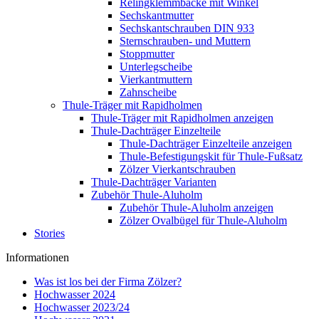
Relingklemmbacke mit Winkel
Sechskantmutter
Sechskantschrauben DIN 933
Sternschrauben- und Muttern
Stoppmutter
Unterlegscheibe
Vierkantmuttern
Zahnscheibe
Thule-Träger mit Rapidholmen
Thule-Träger mit Rapidholmen anzeigen
Thule-Dachträger Einzelteile
Thule-Dachträger Einzelteile anzeigen
Thule-Befestigungskit für Thule-Fußsatz
Zölzer Vierkantschrauben
Thule-Dachträger Varianten
Zubehör Thule-Aluholm
Zubehör Thule-Aluholm anzeigen
Zölzer Ovalbügel für Thule-Aluholm
Stories
Informationen
Was ist los bei der Firma Zölzer?
Hochwasser 2024
Hochwasser 2023/24