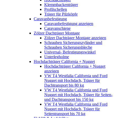
Klemmbackenträger
Profilschellen
Träger für Pilzköpfe
Caravanbefestigung
Caravanbefestigung anzeigen
Caravanschiene
Zölzer Dachträger Montage
Zölzer Dachträger Montage anzeigen
Schrauben Sicherungszylinder und
Schrauben Sicherungsbleche
Universal- Befestigungswinkel
Unterlegholme
Hochdachträger California + Nugget
Hochdachträger California + Nugget
anzeigen
VW T4 Westfalia California und Ford
Nugget mit Hochdach, Träger für
Dachtransport bis 80 kg
VW T4 Westfalia California und Ford
Nugget mit Hochdach, Träger für Seiten-
und Dachtransport bis 150 kg
VW T4 Westfalia California und Ford
Nugget mit Hochdach, Träger für
Seitentransport bis 70 kg