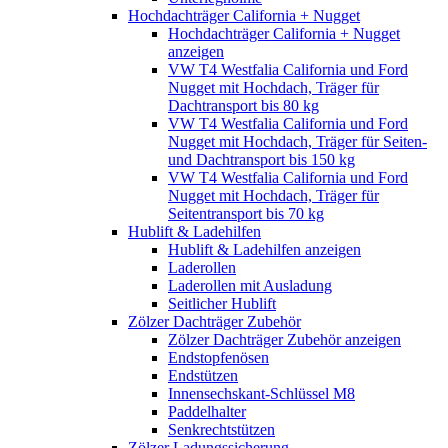
Hochdachträger California + Nugget
Hochdachträger California + Nugget
anzeigen
VW T4 Westfalia California und Ford
Nugget mit Hochdach, Träger für
Dachtransport bis 80 kg
VW T4 Westfalia California und Ford
Nugget mit Hochdach, Träger für Seiten-
und Dachtransport bis 150 kg
VW T4 Westfalia California und Ford
Nugget mit Hochdach, Träger für
Seitentransport bis 70 kg
Hublift & Ladehilfen
Hublift & Ladehilfen anzeigen
Laderollen
Laderollen mit Ausladung
Seitlicher Hublift
Zölzer Dachträger Zubehör
Zölzer Dachträger Zubehör anzeigen
Endstopfenösen
Endstützen
Innensechskant-Schlüssel M8
Paddelhalter
Senkrechtstützen
Zölzer Ladungssicherung