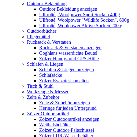
Outdoor Bekleidung
Outdoor Bekleidung anzeigen
Ullfrotté , Woolpower Sport Socken 400g
Ullfrotté, Woolpower "Wildlife Socken", 600g
Ullfrotté, Woolpower Aktive Socken 200 g
Outdoorbücher
Pflegemittel
Rucksack & Verstauen
Rucksack & Verstauen anzeigen
Coghlans wasserdichte Beutel
Zölzer Handy- und GPS-Hülle
Schlafen & Liegen
Schlafen & Liegen anzeigen
Schlafsäcke
Zölzer Evazote-Isomatten
Tisch & Stuhl
Werkzeuge & Messer
Zelte & Zubehör
Zelte & Zubehör anzeigen
Heringe für jeden Untergrund
Zölzer Outdoorartikel
Zölzer Outdoorartikel anzeigen
Weithalsbehälter
Zölzer Outdoor-Faltschüssel
Zölzer PUR-Wasserbehälter