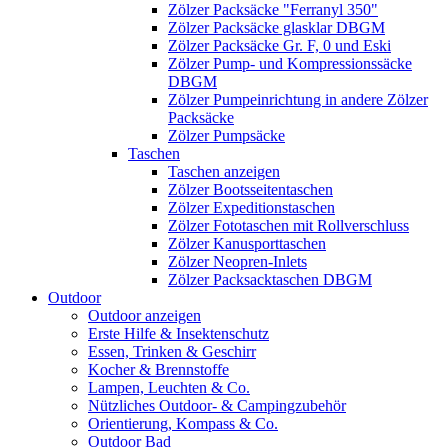
Zölzer Packsäcke "Ferranyl 350"
Zölzer Packsäcke glasklar DBGM
Zölzer Packsäcke Gr. F, 0 und Eski
Zölzer Pump- und Kompressionssäcke
DBGM
Zölzer Pumpeinrichtung in andere Zölzer
Packsäcke
Zölzer Pumpsäcke
Taschen
Taschen anzeigen
Zölzer Bootsseitentaschen
Zölzer Expeditionstaschen
Zölzer Fototaschen mit Rollverschluss
Zölzer Kanusporttaschen
Zölzer Neopren-Inlets
Zölzer Packsacktaschen DBGM
Outdoor
Outdoor anzeigen
Erste Hilfe & Insektenschutz
Essen, Trinken & Geschirr
Kocher & Brennstoffe
Lampen, Leuchten & Co.
Nützliches Outdoor- & Campingzubehör
Orientierung, Kompass & Co.
Outdoor Bad