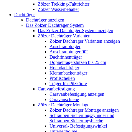
Zölzer Trekking-Falttrichter
Zölzer Wasserbehälter
Dachträger
Dachträger anzeigen
Das Zölzer-Dachträger-System
Das Zölzer-Dachträger-System anzeigen
Zölzer Dachträger Varianten
Zölzer Dachträger Varianten anzeigen
Anschraubträger
Anschraubträger 90°
Dachrinnenträger
Doppelträgerstützen bis 25 cm
Hochdachträger
Klemmbackenträger
Profilschellen
Träger für Pilzköpfe
Caravanbefestigung
Caravanbefestigung anzeigen
Caravanschiene
Zölzer Dachträger Montage
Zölzer Dachträger Montage anzeigen
Schrauben Sicherungszylinder und
Schrauben Sicherungsbleche
Universal- Befestigungswinkel
Unterlegholme