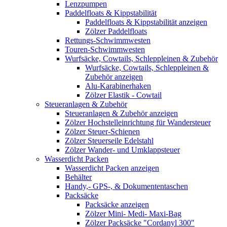
Lenzpumpen
Paddelfloats & Kippstabilität
Paddelfloats & Kippstabilität anzeigen
Zölzer Paddelfloats
Rettungs-Schwimmwesten
Touren-Schwimmwesten
Wurfsäcke, Cowtails, Schleppleinen & Zubehör
Wurfsäcke, Cowtails, Schleppleinen &
Zubehör anzeigen
Alu-Karabinerhaken
Zölzer Elastik - Cowtail
Steueranlagen & Zubehör
Steueranlagen & Zubehör anzeigen
Zölzer Hochstelleinrichtung für Wandersteuer
Zölzer Steuer-Schienen
Zölzer Steuerseile Edelstahl
Zölzer Wander- und Umklappsteuer
Wasserdicht Packen
Wasserdicht Packen anzeigen
Behälter
Handy,- GPS-, & Dokumententaschen
Packsäcke
Packsäcke anzeigen
Zölzer Mini- Medi- Maxi-Bag
Zölzer Packsäcke "Cordanyl 300"