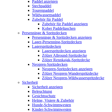
Paddel anzeigen
Stechpaddel
Tourenpaddel
Wildwasserpaddel
Zubehör für Paddel
Zubehör für Paddel anzeigen
Kober Paddeltaschen
Persenninge & Spritzdecken
Persenninge & Spritzdecken anzeigen
Lager-Persenning-Spritzdecken
Lagerspritzdecken
Lagerspritzdecken anzeigen
Zölzer Allround-Spritzdecke
Zölzer Rennkajak-Spritzdecke
Neopren-Spritzdecken
Neopren-Spritzdecken anzeigen
Zölzer Neopren-Wanderspritzdecke
Zölzer Neopren-Wildwasserspritzdecke
Sicherheit
Sicherheit anzeigen
Beleuchtung
Gesichtsschutz
Helme, Visiere & Zubehör
Hunde-Schwimmwesten
Kinder-Schwimmwesten