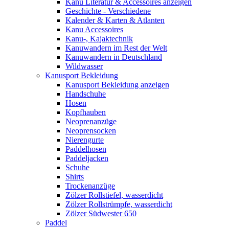
Kanu Literatur & Accessoires anzeigen
Geschichte - Verschiedene
Kalender & Karten & Atlanten
Kanu Accessoires
Kanu-, Kajaktechnik
Kanuwandern im Rest der Welt
Kanuwandern in Deutschland
Wildwasser
Kanusport Bekleidung
Kanusport Bekleidung anzeigen
Handschuhe
Hosen
Kopfhauben
Neoprenanzüge
Neoprensocken
Nierengurte
Paddelhosen
Paddeljacken
Schuhe
Shirts
Trockenanzüge
Zölzer Rollstiefel, wasserdicht
Zölzer Rollstrümpfe, wasserdicht
Zölzer Südwester 650
Paddel