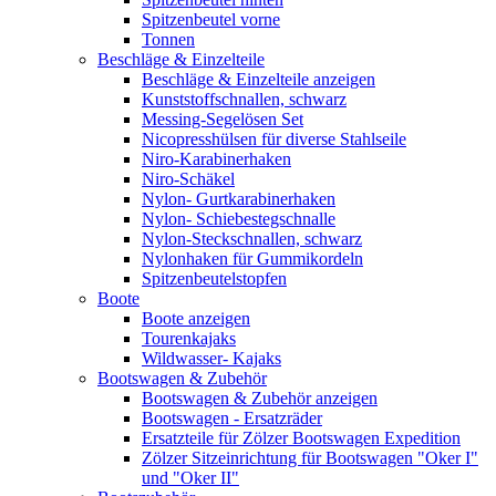
Spitzenbeutel vorne
Tonnen
Beschläge & Einzelteile
Beschläge & Einzelteile anzeigen
Kunststoffschnallen, schwarz
Messing-Segelösen Set
Nicopresshülsen für diverse Stahlseile
Niro-Karabinerhaken
Niro-Schäkel
Nylon- Gurtkarabinerhaken
Nylon- Schiebestegschnalle
Nylon-Steckschnallen, schwarz
Nylonhaken für Gummikordeln
Spitzenbeutelstopfen
Boote
Boote anzeigen
Tourenkajaks
Wildwasser- Kajaks
Bootswagen & Zubehör
Bootswagen & Zubehör anzeigen
Bootswagen - Ersatzräder
Ersatzteile für Zölzer Bootswagen Expedition
Zölzer Sitzeinrichtung für Bootswagen "Oker I"
und "Oker II"