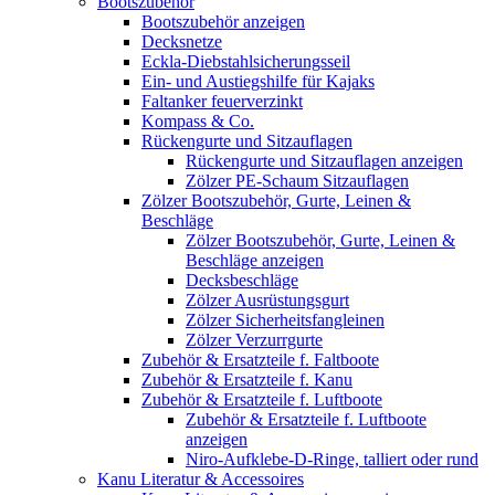
Bootszubehör
Bootszubehör anzeigen
Decksnetze
Eckla-Diebstahlsicherungsseil
Ein- und Austiegshilfe für Kajaks
Faltanker feuerverzinkt
Kompass & Co.
Rückengurte und Sitzauflagen
Rückengurte und Sitzauflagen anzeigen
Zölzer PE-Schaum Sitzauflagen
Zölzer Bootszubehör, Gurte, Leinen &
Beschläge
Zölzer Bootszubehör, Gurte, Leinen &
Beschläge anzeigen
Decksbeschläge
Zölzer Ausrüstungsgurt
Zölzer Sicherheitsfangleinen
Zölzer Verzurrgurte
Zubehör & Ersatzteile f. Faltboote
Zubehör & Ersatzteile f. Kanu
Zubehör & Ersatzteile f. Luftboote
Zubehör & Ersatzteile f. Luftboote
anzeigen
Niro-Aufklebe-D-Ringe, talliert oder rund
Kanu Literatur & Accessoires