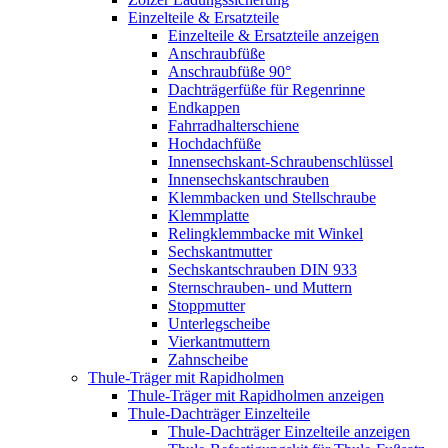
Einzelteile & Ersatzteile
Einzelteile & Ersatzteile anzeigen
Anschraubfüße
Anschraubfüße 90°
Dachträgerfüße für Regenrinne
Endkappen
Fahrradhalterschiene
Hochdachfüße
Innensechskant-Schraubenschlüssel
Innensechskantschrauben
Klemmbacken und Stellschraube
Klemmplatte
Relingklemmbacke mit Winkel
Sechskantmutter
Sechskantschrauben DIN 933
Sternschrauben- und Muttern
Stoppmutter
Unterlegscheibe
Vierkantmuttern
Zahnscheibe
Thule-Träger mit Rapidholmen
Thule-Träger mit Rapidholmen anzeigen
Thule-Dachträger Einzelteile
Thule-Dachträger Einzelteile anzeigen