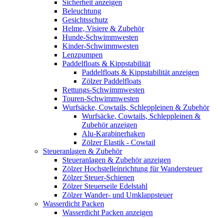
Sicherheit anzeigen
Beleuchtung
Gesichtsschutz
Helme, Visiere & Zubehör
Hunde-Schwimmwesten
Kinder-Schwimmwesten
Lenzpumpen
Paddelfloats & Kippstabilität
Paddelfloats & Kippstabilität anzeigen
Zölzer Paddelfloats
Rettungs-Schwimmwesten
Touren-Schwimmwesten
Wurfsäcke, Cowtails, Schleppleinen & Zubehör
Wurfsäcke, Cowtails, Schleppleinen &
Zubehör anzeigen
Alu-Karabinerhaken
Zölzer Elastik - Cowtail
Steueranlagen & Zubehör
Steueranlagen & Zubehör anzeigen
Zölzer Hochstelleinrichtung für Wandersteuer
Zölzer Steuer-Schienen
Zölzer Steuerseile Edelstahl
Zölzer Wander- und Umklappsteuer
Wasserdicht Packen
Wasserdicht Packen anzeigen