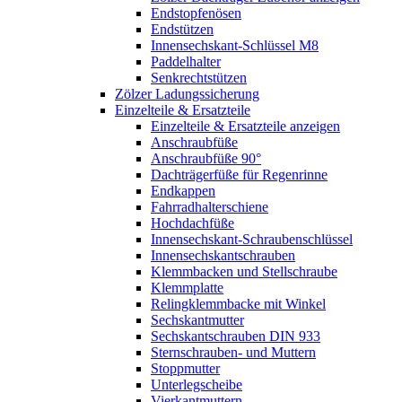
Endstopfenösen
Endstützen
Innensechskant-Schlüssel M8
Paddelhalter
Senkrechtstützen
Zölzer Ladungssicherung
Einzelteile & Ersatzteile
Einzelteile & Ersatzteile anzeigen
Anschraubfüße
Anschraubfüße 90°
Dachträgerfüße für Regenrinne
Endkappen
Fahrradhalterschiene
Hochdachfüße
Innensechskant-Schraubenschlüssel
Innensechskantschrauben
Klemmbacken und Stellschraube
Klemmplatte
Relingklemmbacke mit Winkel
Sechskantmutter
Sechskantschrauben DIN 933
Sternschrauben- und Muttern
Stoppmutter
Unterlegscheibe
Vierkantmuttern