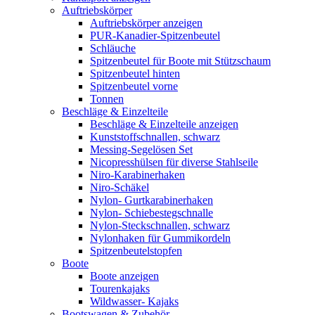
Auftriebskörper
Auftriebskörper anzeigen
PUR-Kanadier-Spitzenbeutel
Schläuche
Spitzenbeutel für Boote mit Stützschaum
Spitzenbeutel hinten
Spitzenbeutel vorne
Tonnen
Beschläge & Einzelteile
Beschläge & Einzelteile anzeigen
Kunststoffschnallen, schwarz
Messing-Segelösen Set
Nicopresshülsen für diverse Stahlseile
Niro-Karabinerhaken
Niro-Schäkel
Nylon- Gurtkarabinerhaken
Nylon- Schiebestegschnalle
Nylon-Steckschnallen, schwarz
Nylonhaken für Gummikordeln
Spitzenbeutelstopfen
Boote
Boote anzeigen
Tourenkajaks
Wildwasser- Kajaks
Bootswagen & Zubehör