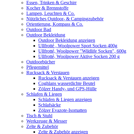
Essen, Trinken & Geschirr
Kocher & Brennstoffe
Lampen, Leuchten & Co.
Nützliches Outdoor- & Campingzubehör
Orientierung, Kompass & Co.
Outdoor Bad
Outdoor Bekleidung
Outdoor Bekleidung anzeigen
Ullfrotté , Woolpower Sport Socken 400g
Ullfrotté, Woolpower "Wildlife Socken", 600g
Ullfrotté, Woolpower Aktive Socken 200 g
Outdoorbücher
Pflegemittel
Rucksack & Verstauen
Rucksack & Verstauen anzeigen
Coghlans wasserdichte Beutel
Zölzer Handy- und GPS-Hülle
Schlafen & Liegen
Schlafen & Liegen anzeigen
Schlafsäcke
Zölzer Evazote-Isomatten
Tisch & Stuhl
Werkzeuge & Messer
Zelte & Zubehör
Zelte & Zubehör anzeigen