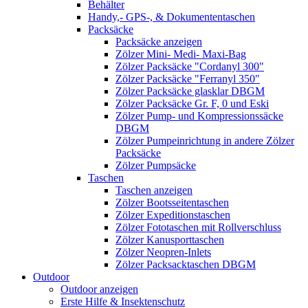
Behälter
Handy,- GPS-, & Dokumententaschen
Packsäcke
Packsäcke anzeigen
Zölzer Mini- Medi- Maxi-Bag
Zölzer Packsäcke "Cordanyl 300"
Zölzer Packsäcke "Ferranyl 350"
Zölzer Packsäcke glasklar DBGM
Zölzer Packsäcke Gr. F, 0 und Eski
Zölzer Pump- und Kompressionssäcke
DBGM
Zölzer Pumpeinrichtung in andere Zölzer
Packsäcke
Zölzer Pumpsäcke
Taschen
Taschen anzeigen
Zölzer Bootsseitentaschen
Zölzer Expeditionstaschen
Zölzer Fototaschen mit Rollverschluss
Zölzer Kanusporttaschen
Zölzer Neopren-Inlets
Zölzer Packsacktaschen DBGM
Outdoor
Outdoor anzeigen
Erste Hilfe & Insektenschutz