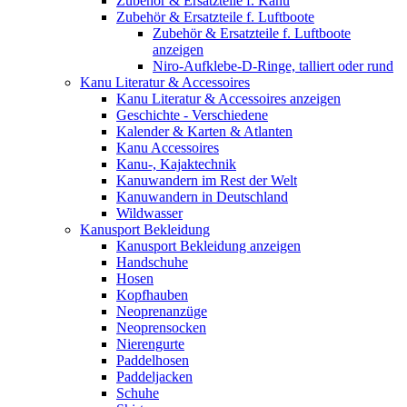
Zubehör & Ersatzteile f. Kanu
Zubehör & Ersatzteile f. Luftboote
Zubehör & Ersatzteile f. Luftboote
anzeigen
Niro-Aufklebe-D-Ringe, talliert oder rund
Kanu Literatur & Accessoires
Kanu Literatur & Accessoires anzeigen
Geschichte - Verschiedene
Kalender & Karten & Atlanten
Kanu Accessoires
Kanu-, Kajaktechnik
Kanuwandern im Rest der Welt
Kanuwandern in Deutschland
Wildwasser
Kanusport Bekleidung
Kanusport Bekleidung anzeigen
Handschuhe
Hosen
Kopfhauben
Neoprenanzüge
Neoprensocken
Nierengurte
Paddelhosen
Paddeljacken
Schuhe