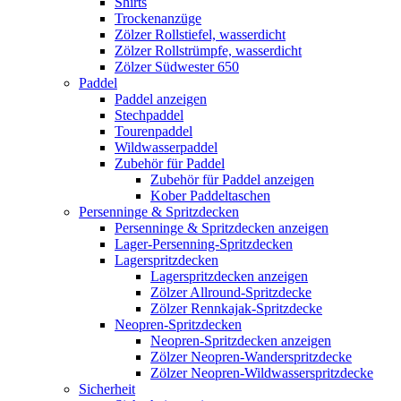
Shirts
Trockenanzüge
Zölzer Rollstiefel, wasserdicht
Zölzer Rollstrümpfe, wasserdicht
Zölzer Südwester 650
Paddel
Paddel anzeigen
Stechpaddel
Tourenpaddel
Wildwasserpaddel
Zubehör für Paddel
Zubehör für Paddel anzeigen
Kober Paddeltaschen
Persenninge & Spritzdecken
Persenninge & Spritzdecken anzeigen
Lager-Persenning-Spritzdecken
Lagerspritzdecken
Lagerspritzdecken anzeigen
Zölzer Allround-Spritzdecke
Zölzer Rennkajak-Spritzdecke
Neopren-Spritzdecken
Neopren-Spritzdecken anzeigen
Zölzer Neopren-Wanderspritzdecke
Zölzer Neopren-Wildwasserspritzdecke
Sicherheit