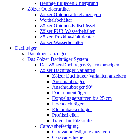
Heringe für jeden Untergrund
Zölzer Outdoorartikel
Zölzer Outdoorartikel anzeigen
Weithalsbehälter
Zölzer Outdoor-Faltschüssel
Zölzer PUR-Wasserbehälter
Zölzer Trekking-Falttrichter
Zölzer Wasserbehälter
Dachträger
Dachträger anzeigen
Das Zölzer-Dachträger-System
Das Zölzer-Dachträger-System anzeigen
Zölzer Dachträger Varianten
Zölzer Dachträger Varianten anzeigen
Anschraubträger
Anschraubträger 90°
Dachrinnenträger
Doppelträgerstützen bis 25 cm
Hochdachträger
Klemmbackenträger
Profilschellen
Träger für Pilzköpfe
Caravanbefestigung
Caravanbefestigung anzeigen
Caravanschiene