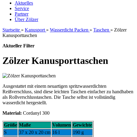
Aktuelles
Service
Partner
Über Zölzer
Startseite
»
Kanusport
»
Wasserdicht Packen
»
Taschen
»
Zölzer
Kanusporttaschen
Aktueller Filter
Zölzer Kanusporttaschen
Ausgestattet mit einem neuartigen spritzwasserdichten
Reißverschluss, sind diese leichten Taschen einfacher zu handhaben
als Rollverschlusstaschen. Die Tasche selbst ist vollständig
wasserdicht hergestellt.
Material:
Cordanyl 300
Größe
Maße
Volumen
Gewichte
S
37 x 20 x 20 cm
16 l
190 g