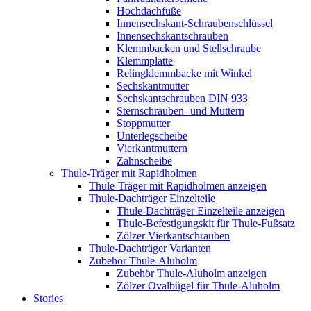
Hochdachfüße
Innensechskant-Schraubenschlüssel
Innensechskantschrauben
Klemmbacken und Stellschraube
Klemmplatte
Relingklemmbacke mit Winkel
Sechskantmutter
Sechskantschrauben DIN 933
Sternschrauben- und Muttern
Stoppmutter
Unterlegscheibe
Vierkantmuttern
Zahnscheibe
Thule-Träger mit Rapidholmen
Thule-Träger mit Rapidholmen anzeigen
Thule-Dachträger Einzelteile
Thule-Dachträger Einzelteile anzeigen
Thule-Befestigungskit für Thule-Fußsatz
Zölzer Vierkantschrauben
Thule-Dachträger Varianten
Zubehör Thule-Aluholm
Zubehör Thule-Aluholm anzeigen
Zölzer Ovalbügel für Thule-Aluholm
Stories