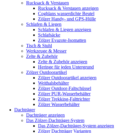
Rucksack & Verstauen
Rucksack & Verstauen anzeigen
Coghlans wasserdichte Beutel
Zölzer Handy- und GPS-Hülle
Schlafen & Liegen
Schlafen & Liegen anzeigen
Schlafsäcke
Zölzer Evazote-Isomatten
Tisch & Stuhl
Werkzeuge & Messer
Zelte & Zubehör
Zelte & Zubehör anzeigen
Heringe für jeden Untergrund
Zölzer Outdoorartikel
Zölzer Outdoorartikel anzeigen
Weithalsbehälter
Zölzer Outdoor-Faltschüssel
Zölzer PUR-Wasserbehälter
Zölzer Trekking-Falttrichter
Zölzer Wasserbehälter
Dachträger
Dachträger anzeigen
Das Zölzer-Dachträger-System
Das Zölzer-Dachträger-System anzeigen
Zölzer Dachträger Varianten