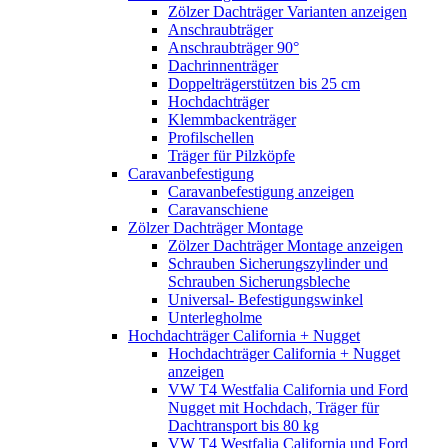
Zölzer Dachträger Varianten anzeigen
Anschraubträger
Anschraubträger 90°
Dachrinnenträger
Doppelträgerstützen bis 25 cm
Hochdachträger
Klemmbackenträger
Profilschellen
Träger für Pilzköpfe
Caravanbefestigung
Caravanbefestigung anzeigen
Caravanschiene
Zölzer Dachträger Montage
Zölzer Dachträger Montage anzeigen
Schrauben Sicherungszylinder und
Schrauben Sicherungsbleche
Universal- Befestigungswinkel
Unterlegholme
Hochdachträger California + Nugget
Hochdachträger California + Nugget
anzeigen
VW T4 Westfalia California und Ford
Nugget mit Hochdach, Träger für
Dachtransport bis 80 kg
VW T4 Westfalia California und Ford