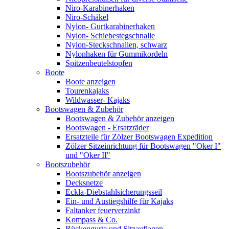
Niro-Karabinerhaken
Niro-Schäkel
Nylon- Gurtkarabinerhaken
Nylon- Schiebestegschnalle
Nylon-Steckschnallen, schwarz
Nylonhaken für Gummikordeln
Spitzenbeutelstopfen
Boote
Boote anzeigen
Tourenkajaks
Wildwasser- Kajaks
Bootswagen & Zubehör
Bootswagen & Zubehör anzeigen
Bootswagen - Ersatzräder
Ersatzteile für Zölzer Bootswagen Expedition
Zölzer Sitzeinrichtung für Bootswagen "Oker I"
und "Oker II"
Bootszubehör
Bootszubehör anzeigen
Decksnetze
Eckla-Diebstahlsicherungsseil
Ein- und Austiegshilfe für Kajaks
Faltanker feuerverzinkt
Kompass & Co.
Rückengurte und Sitzauflagen