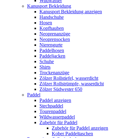
Wildwasser
Kanusport Bekleidung
Kanusport Bekleidung anzeigen
Handschuhe
Hosen
Kopfhauben
Neoprenanzüge
Neoprensocken
Nierengurte
Paddelhosen
Paddeljacken
Schuhe
Shirts
Trockenanzüge
Zölzer Rollstiefel, wasserdicht
Zölzer Rollstrümpfe, wasserdicht
Zölzer Südwester 650
Paddel
Paddel anzeigen
Stechpaddel
Tourenpaddel
Wildwasserpaddel
Zubehör für Paddel
Zubehör für Paddel anzeigen
Kober Paddeltaschen