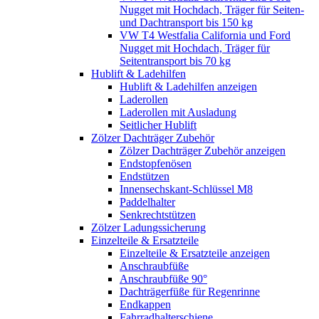
Nugget mit Hochdach, Träger für Seiten-
und Dachtransport bis 150 kg
VW T4 Westfalia California und Ford
Nugget mit Hochdach, Träger für
Seitentransport bis 70 kg
Hublift & Ladehilfen
Hublift & Ladehilfen anzeigen
Laderollen
Laderollen mit Ausladung
Seitlicher Hublift
Zölzer Dachträger Zubehör
Zölzer Dachträger Zubehör anzeigen
Endstopfenösen
Endstützen
Innensechskant-Schlüssel M8
Paddelhalter
Senkrechtstützen
Zölzer Ladungssicherung
Einzelteile & Ersatzteile
Einzelteile & Ersatzteile anzeigen
Anschraubfüße
Anschraubfüße 90°
Dachträgerfüße für Regenrinne
Endkappen
Fahrradhalterschiene