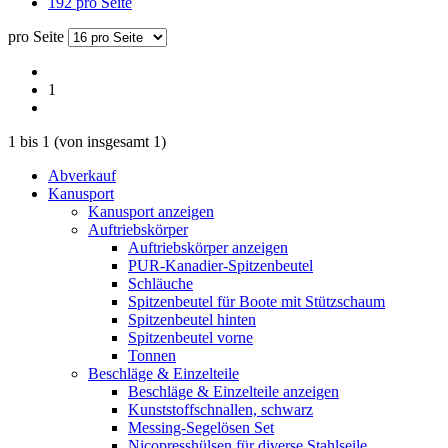
192 pro Seite
pro Seite
1
1
bis
1
(von insgesamt
1
)
Abverkauf
Kanusport
Kanusport anzeigen
Auftriebskörper
Auftriebskörper anzeigen
PUR-Kanadier-Spitzenbeutel
Schläuche
Spitzenbeutel für Boote mit Stützschaum
Spitzenbeutel hinten
Spitzenbeutel vorne
Tonnen
Beschläge & Einzelteile
Beschläge & Einzelteile anzeigen
Kunststoffschnallen, schwarz
Messing-Segelösen Set
Nicopresshülsen für diverse Stahlseile