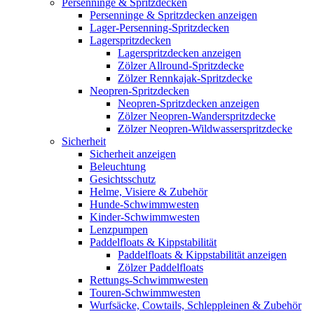
Persenninge & Spritzdecken
Persenninge & Spritzdecken anzeigen
Lager-Persenning-Spritzdecken
Lagerspritzdecken
Lagerspritzdecken anzeigen
Zölzer Allround-Spritzdecke
Zölzer Rennkajak-Spritzdecke
Neopren-Spritzdecken
Neopren-Spritzdecken anzeigen
Zölzer Neopren-Wanderspritzdecke
Zölzer Neopren-Wildwasserspritzdecke
Sicherheit
Sicherheit anzeigen
Beleuchtung
Gesichtsschutz
Helme, Visiere & Zubehör
Hunde-Schwimmwesten
Kinder-Schwimmwesten
Lenzpumpen
Paddelfloats & Kippstabilität
Paddelfloats & Kippstabilität anzeigen
Zölzer Paddelfloats
Rettungs-Schwimmwesten
Touren-Schwimmwesten
Wurfsäcke, Cowtails, Schleppleinen & Zubehör