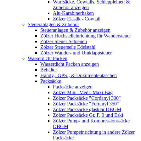
Wurfsäcke, Cowtails, Schleppleinen &
Zubehör anzeigen
Alu-Karabinerhaken
Zölzer Elastik - Cowtail
Steueranlagen & Zubehör
Steueranlagen & Zubehör anzeigen
Zölzer Hochstelleinrichtung für Wandersteuer
Zölzer Steuer-Schienen
Zölzer Steuerseile Edelstahl
Zölzer Wander- und Umklappsteuer
Wasserdicht Packen
Wasserdicht Packen anzeigen
Behälter
Handy,- GPS-, & Dokumententaschen
Packsäcke
Packsäcke anzeigen
Zölzer Mini- Medi- Maxi-Bag
Zölzer Packsäcke "Cordanyl 300"
Zölzer Packsäcke "Ferranyl 350"
Zölzer Packsäcke glasklar DBGM
Zölzer Packsäcke Gr. F, 0 und Eski
Zölzer Pump- und Kompressionssäcke
DBGM
Zölzer Pumpeinrichtung in andere Zölzer
Packsäcke