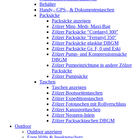
Behälter
Handy,- GPS-, & Dokumententaschen
Packsäcke
Packsäcke anzeigen
Zölzer Mini- Medi- Maxi-Bag
Zölzer Packsäcke "Cordanyl 300"
Zölzer Packsäcke "Ferranyl 350"
Zölzer Packsäcke glasklar DBGM
Zölzer Packsäcke Gr. F, 0 und Eski
Zölzer Pump- und Kompressionssäcke
DBGM
Zölzer Pumpeinrichtung in andere Zölzer
Packsäcke
Zölzer Pumpsäcke
Taschen
Taschen anzeigen
Zölzer Bootsseitentaschen
Zölzer Expeditionstaschen
Zölzer Fototaschen mit Rollverschluss
Zölzer Kanusporttaschen
Zölzer Neopren-Inlets
Zölzer Packsacktaschen DBGM
Outdoor
Outdoor anzeigen
Erste Hilfe & Insektenschutz