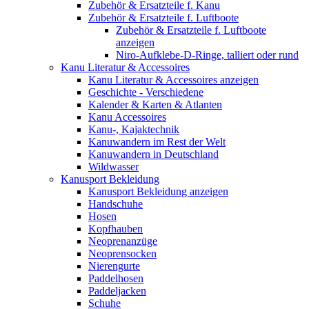
Zubehör & Ersatzteile f. Kanu
Zubehör & Ersatzteile f. Luftboote
Zubehör & Ersatzteile f. Luftboote
anzeigen
Niro-Aufklebe-D-Ringe, talliert oder rund
Kanu Literatur & Accessoires
Kanu Literatur & Accessoires anzeigen
Geschichte - Verschiedene
Kalender & Karten & Atlanten
Kanu Accessoires
Kanu-, Kajaktechnik
Kanuwandern im Rest der Welt
Kanuwandern in Deutschland
Wildwasser
Kanusport Bekleidung
Kanusport Bekleidung anzeigen
Handschuhe
Hosen
Kopfhauben
Neoprenanzüge
Neoprensocken
Nierengurte
Paddelhosen
Paddeljacken
Schuhe