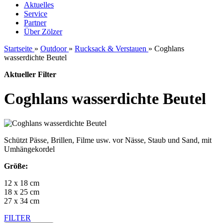
Aktuelles
Service
Partner
Über Zölzer
Startseite
»
Outdoor
»
Rucksack & Verstauen
»
Coghlans
wasserdichte Beutel
Aktueller Filter
Coghlans wasserdichte Beutel
Schützt Pässe, Brillen, Filme usw. vor Nässe, Staub und Sand, mit
Umhängekordel
Größe:
12 x 18 cm
18 x 25 cm
27 x 34 cm
FILTER