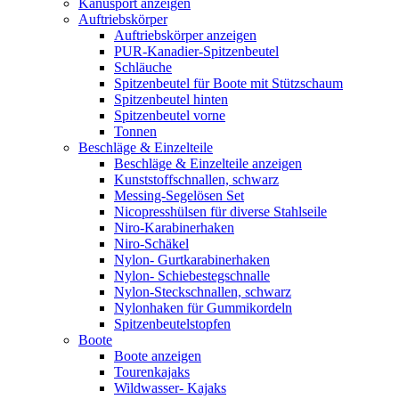
Kanusport anzeigen
Auftriebskörper
Auftriebskörper anzeigen
PUR-Kanadier-Spitzenbeutel
Schläuche
Spitzenbeutel für Boote mit Stützschaum
Spitzenbeutel hinten
Spitzenbeutel vorne
Tonnen
Beschläge & Einzelteile
Beschläge & Einzelteile anzeigen
Kunststoffschnallen, schwarz
Messing-Segelösen Set
Nicopresshülsen für diverse Stahlseile
Niro-Karabinerhaken
Niro-Schäkel
Nylon- Gurtkarabinerhaken
Nylon- Schiebestegschnalle
Nylon-Steckschnallen, schwarz
Nylonhaken für Gummikordeln
Spitzenbeutelstopfen
Boote
Boote anzeigen
Tourenkajaks
Wildwasser- Kajaks