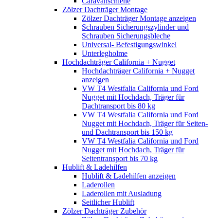
Caravanschiene
Zölzer Dachträger Montage
Zölzer Dachträger Montage anzeigen
Schrauben Sicherungszylinder und
Schrauben Sicherungsbleche
Universal- Befestigungswinkel
Unterlegholme
Hochdachträger California + Nugget
Hochdachträger California + Nugget
anzeigen
VW T4 Westfalia California und Ford
Nugget mit Hochdach, Träger für
Dachtransport bis 80 kg
VW T4 Westfalia California und Ford
Nugget mit Hochdach, Träger für Seiten-
und Dachtransport bis 150 kg
VW T4 Westfalia California und Ford
Nugget mit Hochdach, Träger für
Seitentransport bis 70 kg
Hublift & Ladehilfen
Hublift & Ladehilfen anzeigen
Laderollen
Laderollen mit Ausladung
Seitlicher Hublift
Zölzer Dachträger Zubehör