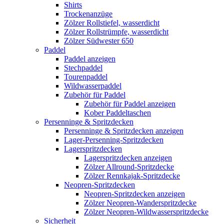
Shirts
Trockenanzüge
Zölzer Rollstiefel, wasserdicht
Zölzer Rollstrümpfe, wasserdicht
Zölzer Südwester 650
Paddel
Paddel anzeigen
Stechpaddel
Tourenpaddel
Wildwasserpaddel
Zubehör für Paddel
Zubehör für Paddel anzeigen
Kober Paddeltaschen
Persenninge & Spritzdecken
Persenninge & Spritzdecken anzeigen
Lager-Persenning-Spritzdecken
Lagerspritzdecken
Lagerspritzdecken anzeigen
Zölzer Allround-Spritzdecke
Zölzer Rennkajak-Spritzdecke
Neopren-Spritzdecken
Neopren-Spritzdecken anzeigen
Zölzer Neopren-Wanderspritzdecke
Zölzer Neopren-Wildwasserspritzdecke
Sicherheit