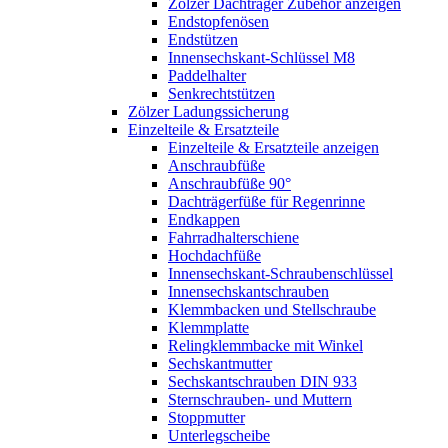
Zölzer Dachträger Zubehör anzeigen
Endstopfenösen
Endstützen
Innensechskant-Schlüssel M8
Paddelhalter
Senkrechtstützen
Zölzer Ladungssicherung
Einzelteile & Ersatzteile
Einzelteile & Ersatzteile anzeigen
Anschraubfüße
Anschraubfüße 90°
Dachträgerfüße für Regenrinne
Endkappen
Fahrradhalterschiene
Hochdachfüße
Innensechskant-Schraubenschlüssel
Innensechskantschrauben
Klemmbacken und Stellschraube
Klemmplatte
Relingklemmbacke mit Winkel
Sechskantmutter
Sechskantschrauben DIN 933
Sternschrauben- und Muttern
Stoppmutter
Unterlegscheibe