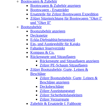
Bootswagen & Zubehör
Bootswagen & Zubehör anzeigen
Bootswagen - Ersatzräder
Ersatzteile für Zölzer Bootswagen Expedition
Zölzer Sitzeinrichtung für Bootswagen "Oker I"
und "Oker II"
Bootszubehör
Bootszubehör anzeigen
Decksnetze
Eckla-Diebstahlsicherungsseil
Ein- und Austiegshilfe für Kajaks
Faltanker feuerverzinkt
Kompass & Co.
Rückengurte und Sitzauflagen
Rückengurte und Sitzauflagen anzeigen
Zölzer PE-Schaum Sitzauflagen
Zölzer Bootszubehör, Gurte, Leinen &
Beschläge
Zölzer Bootszubehör, Gurte, Leinen &
Beschläge anzeigen
Decksbeschläge
Zölzer Ausrüstungsgurt
Zölzer Sicherheitsfangleinen
Zölzer Verzurrgurte
Zubehör & Ersatzteile f. Faltboote