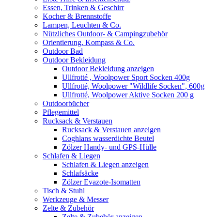
Essen, Trinken & Geschirr
Kocher & Brennstoffe
Lampen, Leuchten & Co.
Nützliches Outdoor- & Campingzubehör
Orientierung, Kompass & Co.
Outdoor Bad
Outdoor Bekleidung
Outdoor Bekleidung anzeigen
Ullfrotté , Woolpower Sport Socken 400g
Ullfrotté, Woolpower "Wildlife Socken", 600g
Ullfrotté, Woolpower Aktive Socken 200 g
Outdoorbücher
Pflegemittel
Rucksack & Verstauen
Rucksack & Verstauen anzeigen
Coghlans wasserdichte Beutel
Zölzer Handy- und GPS-Hülle
Schlafen & Liegen
Schlafen & Liegen anzeigen
Schlafsäcke
Zölzer Evazote-Isomatten
Tisch & Stuhl
Werkzeuge & Messer
Zelte & Zubehör
Zelte & Zubehör anzeigen