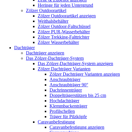
Heringe für jeden Untergrund
Zölzer Outdoorartikel
Zölzer Outdoorartikel anzeigen
Weithalsbehälter
Zölzer Outdoor-Faltschüssel
Zölzer PUR-Wasserbehälter
Zölzer Trekking-Falttrichter
Zölzer Wasserbehälter
Dachträger
Dachträger anzeigen
Das Zölzer-Dachträger-System
Das Zölzer-Dachträger-System anzeigen
Zölzer Dachträger Varianten
Zölzer Dachträger Varianten anzeigen
Anschraubträger
Anschraubträger 90°
Dachrinnenträger
Doppelträgerstützen bis 25 cm
Hochdachträger
Klemmbackenträger
Profilschellen
Träger für Pilzköpfe
Caravanbefestigung
Caravanbefestigung anzeigen