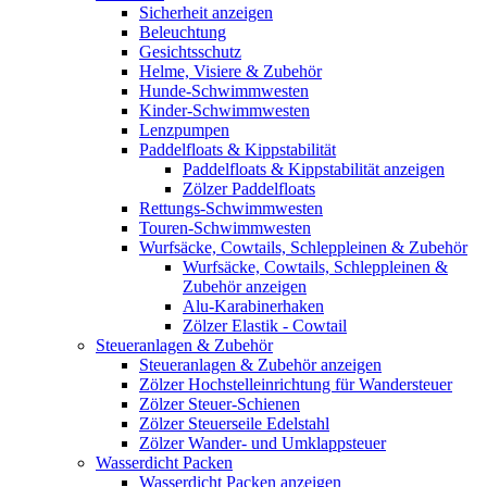
Sicherheit anzeigen
Beleuchtung
Gesichtsschutz
Helme, Visiere & Zubehör
Hunde-Schwimmwesten
Kinder-Schwimmwesten
Lenzpumpen
Paddelfloats & Kippstabilität
Paddelfloats & Kippstabilität anzeigen
Zölzer Paddelfloats
Rettungs-Schwimmwesten
Touren-Schwimmwesten
Wurfsäcke, Cowtails, Schleppleinen & Zubehör
Wurfsäcke, Cowtails, Schleppleinen &
Zubehör anzeigen
Alu-Karabinerhaken
Zölzer Elastik - Cowtail
Steueranlagen & Zubehör
Steueranlagen & Zubehör anzeigen
Zölzer Hochstelleinrichtung für Wandersteuer
Zölzer Steuer-Schienen
Zölzer Steuerseile Edelstahl
Zölzer Wander- und Umklappsteuer
Wasserdicht Packen
Wasserdicht Packen anzeigen