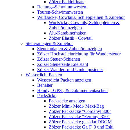
Zölzer Paddelfloats
Rettungs-Schwimmwesten
Touren-Schwimmwesten
Wurfsäcke, Cowtails, Schleppleinen & Zubehör
Wurfsäcke, Cowtails, Schleppleinen &
Zubehör anzeigen
Alu-Karabinerhaken
Zölzer Elastik - Cowtail
Steueranlagen & Zubehör
Steueranlagen & Zubehör anzeigen
Zölzer Hochstelleinrichtung für Wandersteuer
Zölzer Steuer-Schienen
Zölzer Steuerseile Edelstahl
Zölzer Wander- und Umklappsteuer
Wasserdicht Packen
Wasserdicht Packen anzeigen
Behälter
Handy,- GPS-, & Dokumententaschen
Packsäcke
Packsäcke anzeigen
Zölzer Mini- Medi- Maxi-Bag
Zölzer Packsäcke "Cordanyl 300"
Zölzer Packsäcke "Ferranyl 350"
Zölzer Packsäcke glasklar DBGM
Zölzer Packsäcke Gr. F, 0 und Eski