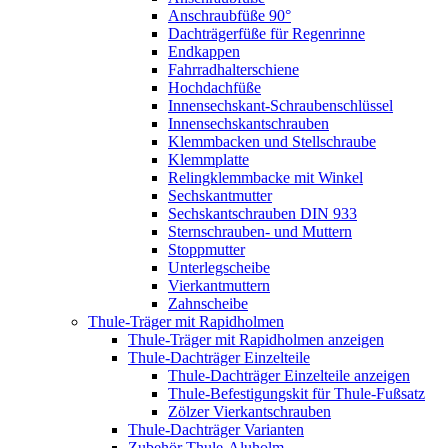
Anschraubfüße 90°
Dachträgerfüße für Regenrinne
Endkappen
Fahrradhalterschiene
Hochdachfüße
Innensechskant-Schraubenschlüssel
Innensechskantschrauben
Klemmbacken und Stellschraube
Klemmplatte
Relingklemmbacke mit Winkel
Sechskantmutter
Sechskantschrauben DIN 933
Sternschrauben- und Muttern
Stoppmutter
Unterlegscheibe
Vierkantmuttern
Zahnscheibe
Thule-Träger mit Rapidholmen
Thule-Träger mit Rapidholmen anzeigen
Thule-Dachträger Einzelteile
Thule-Dachträger Einzelteile anzeigen
Thule-Befestigungskit für Thule-Fußsatz
Zölzer Vierkantschrauben
Thule-Dachträger Varianten
Zubehör Thule-Aluholm