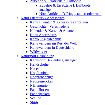
Zubehör & Ersatzteile f. Luftboote
Zubehör & Ersatzteile f. Luftboote
anzeigen
Niro-Aufklebe-D-Ringe, talliert oder rund
Kanu Literatur & Accessoires
Kanu Literatur & Accessoires anzeigen
Geschichte - Verschiedene
Kalender & Karten & Atlanten
Kanu Accessoires
Kanu-, Kajaktechnik
Kanuwandern im Rest der Welt
Kanuwandern in Deutschland
Wildwasser
Kanusport Bekleidung
Kanusport Bekleidung anzeigen
Handschuhe
Hosen
Kopfhauben
Neoprenanzüge
Neoprensocken
Nierengurte
Paddelhosen
Paddeljacken
Schuhe
Shirts