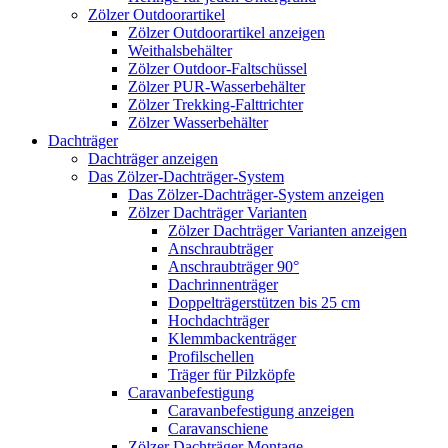
Zölzer Outdoorartikel
Zölzer Outdoorartikel anzeigen
Weithalsbehälter
Zölzer Outdoor-Faltschüssel
Zölzer PUR-Wasserbehälter
Zölzer Trekking-Falttrichter
Zölzer Wasserbehälter
Dachträger
Dachträger anzeigen
Das Zölzer-Dachträger-System
Das Zölzer-Dachträger-System anzeigen
Zölzer Dachträger Varianten
Zölzer Dachträger Varianten anzeigen
Anschraubträger
Anschraubträger 90°
Dachrinnenträger
Doppelträgerstützen bis 25 cm
Hochdachträger
Klemmbackenträger
Profilschellen
Träger für Pilzköpfe
Caravanbefestigung
Caravanbefestigung anzeigen
Caravanschiene
Zölzer Dachträger Montage