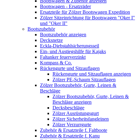
Bootswagen & Zubehör anzeigen
Bootswagen - Ersatzräder
Ersatzteile für Zölzer Bootswagen Expedition
Zölzer Sitzeinrichtung für Bootswagen "Oker I"
und "Oker II"
Bootszubehör
Bootszubehör anzeigen
Decksnetze
Eckla-Diebstahlsicherungsseil
Ein- und Austiegshilfe für Kajaks
Faltanker feuerverzinkt
Kompass & Co.
Rückengurte und Sitzauflagen
Rückengurte und Sitzauflagen anzeigen
Zölzer PE-Schaum Sitzauflagen
Zölzer Bootszubehör, Gurte, Leinen &
Beschläge
Zölzer Bootszubehör, Gurte, Leinen &
Beschläge anzeigen
Decksbeschläge
Zölzer Ausrüstungsgurt
Zölzer Sicherheitsfangleinen
Zölzer Verzurrgurte
Zubehör & Ersatzteile f. Faltboote
Zubehör & Ersatzteile f. Kanu