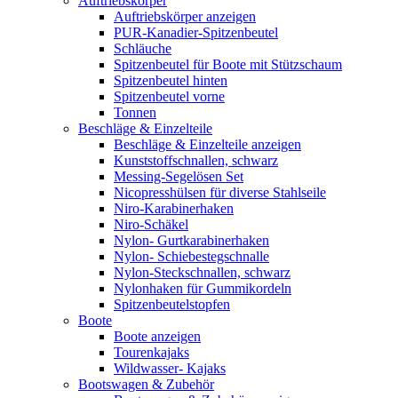
Auftriebskörper
Auftriebskörper anzeigen
PUR-Kanadier-Spitzenbeutel
Schläuche
Spitzenbeutel für Boote mit Stützschaum
Spitzenbeutel hinten
Spitzenbeutel vorne
Tonnen
Beschläge & Einzelteile
Beschläge & Einzelteile anzeigen
Kunststoffschnallen, schwarz
Messing-Segelösen Set
Nicopresshülsen für diverse Stahlseile
Niro-Karabinerhaken
Niro-Schäkel
Nylon- Gurtkarabinerhaken
Nylon- Schiebestegschnalle
Nylon-Steckschnallen, schwarz
Nylonhaken für Gummikordeln
Spitzenbeutelstopfen
Boote
Boote anzeigen
Tourenkajaks
Wildwasser- Kajaks
Bootswagen & Zubehör