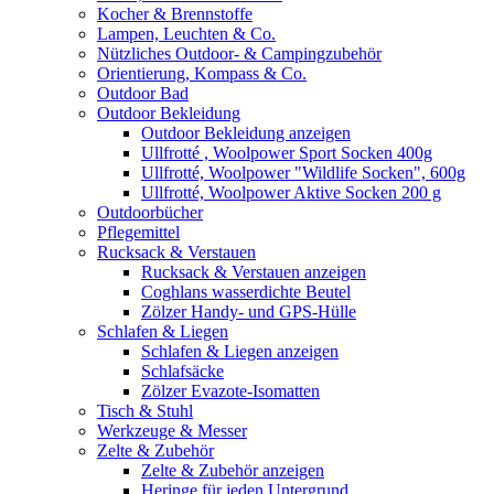
Kocher & Brennstoffe
Lampen, Leuchten & Co.
Nützliches Outdoor- & Campingzubehör
Orientierung, Kompass & Co.
Outdoor Bad
Outdoor Bekleidung
Outdoor Bekleidung anzeigen
Ullfrotté , Woolpower Sport Socken 400g
Ullfrotté, Woolpower "Wildlife Socken", 600g
Ullfrotté, Woolpower Aktive Socken 200 g
Outdoorbücher
Pflegemittel
Rucksack & Verstauen
Rucksack & Verstauen anzeigen
Coghlans wasserdichte Beutel
Zölzer Handy- und GPS-Hülle
Schlafen & Liegen
Schlafen & Liegen anzeigen
Schlafsäcke
Zölzer Evazote-Isomatten
Tisch & Stuhl
Werkzeuge & Messer
Zelte & Zubehör
Zelte & Zubehör anzeigen
Heringe für jeden Untergrund