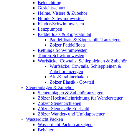
Beleuchtung
Gesichtsschutz
Helme, Visiere & Zubehör
Hunde-Schwimmwesten
Kinder-Schwimmwesten
Lenzpumpen
Paddelfloats & Kippstabilität
Paddelfloats & Kippstabilität anzeigen
Zölzer Paddelfloats
Rettungs-Schwimmwesten
Touren-Schwimmwesten
Wurfsäcke, Cowtails, Schleppleinen & Zubehör
Wurfsäcke, Cowtails, Schleppleinen &
Zubehör anzeigen
Alu-Karabinerhaken
Zölzer Elastik - Cowtail
Steueranlagen & Zubehör
Steueranlagen & Zubehör anzeigen
Zölzer Hochstelleinrichtung für Wandersteuer
Zölzer Steuer-Schienen
Zölzer Steuerseile Edelstahl
Zölzer Wander- und Umklappsteuer
Wasserdicht Packen
Wasserdicht Packen anzeigen
Behälter