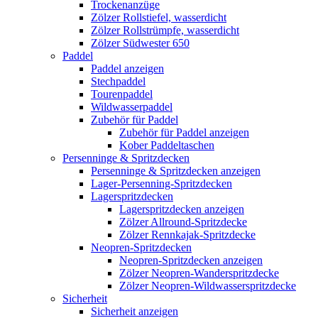
Trockenanzüge
Zölzer Rollstiefel, wasserdicht
Zölzer Rollstrümpfe, wasserdicht
Zölzer Südwester 650
Paddel
Paddel anzeigen
Stechpaddel
Tourenpaddel
Wildwasserpaddel
Zubehör für Paddel
Zubehör für Paddel anzeigen
Kober Paddeltaschen
Persenninge & Spritzdecken
Persenninge & Spritzdecken anzeigen
Lager-Persenning-Spritzdecken
Lagerspritzdecken
Lagerspritzdecken anzeigen
Zölzer Allround-Spritzdecke
Zölzer Rennkajak-Spritzdecke
Neopren-Spritzdecken
Neopren-Spritzdecken anzeigen
Zölzer Neopren-Wanderspritzdecke
Zölzer Neopren-Wildwasserspritzdecke
Sicherheit
Sicherheit anzeigen