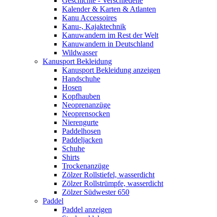
Geschichte - Verschiedene
Kalender & Karten & Atlanten
Kanu Accessoires
Kanu-, Kajaktechnik
Kanuwandern im Rest der Welt
Kanuwandern in Deutschland
Wildwasser
Kanusport Bekleidung
Kanusport Bekleidung anzeigen
Handschuhe
Hosen
Kopfhauben
Neoprenanzüge
Neoprensocken
Nierengurte
Paddelhosen
Paddeljacken
Schuhe
Shirts
Trockenanzüge
Zölzer Rollstiefel, wasserdicht
Zölzer Rollstrümpfe, wasserdicht
Zölzer Südwester 650
Paddel
Paddel anzeigen