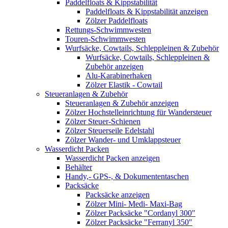
Paddelfloats & Kippstabilität
Paddelfloats & Kippstabilität anzeigen
Zölzer Paddelfloats
Rettungs-Schwimmwesten
Touren-Schwimmwesten
Wurfsäcke, Cowtails, Schleppleinen & Zubehör
Wurfsäcke, Cowtails, Schleppleinen &
Zubehör anzeigen
Alu-Karabinerhaken
Zölzer Elastik - Cowtail
Steueranlagen & Zubehör
Steueranlagen & Zubehör anzeigen
Zölzer Hochstelleinrichtung für Wandersteuer
Zölzer Steuer-Schienen
Zölzer Steuerseile Edelstahl
Zölzer Wander- und Umklappsteuer
Wasserdicht Packen
Wasserdicht Packen anzeigen
Behälter
Handy,- GPS-, & Dokumententaschen
Packsäcke
Packsäcke anzeigen
Zölzer Mini- Medi- Maxi-Bag
Zölzer Packsäcke "Cordanyl 300"
Zölzer Packsäcke "Ferranyl 350"