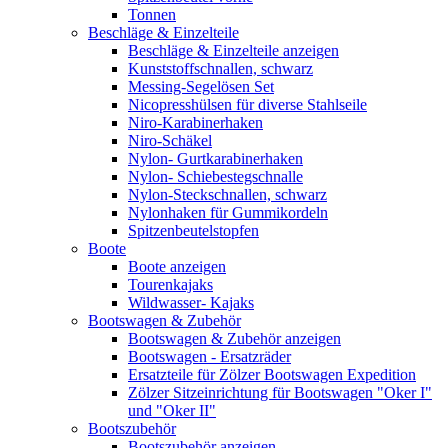
Tonnen
Beschläge & Einzelteile
Beschläge & Einzelteile anzeigen
Kunststoffschnallen, schwarz
Messing-Segelösen Set
Nicopresshülsen für diverse Stahlseile
Niro-Karabinerhaken
Niro-Schäkel
Nylon- Gurtkarabinerhaken
Nylon- Schiebestegschnalle
Nylon-Steckschnallen, schwarz
Nylonhaken für Gummikordeln
Spitzenbeutelstopfen
Boote
Boote anzeigen
Tourenkajaks
Wildwasser- Kajaks
Bootswagen & Zubehör
Bootswagen & Zubehör anzeigen
Bootswagen - Ersatzräder
Ersatzteile für Zölzer Bootswagen Expedition
Zölzer Sitzeinrichtung für Bootswagen "Oker I"
und "Oker II"
Bootszubehör
Bootszubehör anzeigen