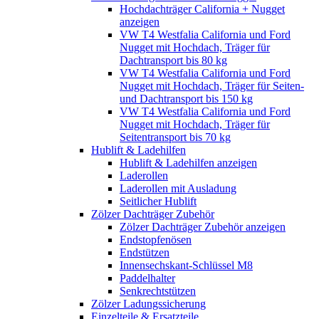
Hochdachträger California + Nugget
anzeigen
VW T4 Westfalia California und Ford
Nugget mit Hochdach, Träger für
Dachtransport bis 80 kg
VW T4 Westfalia California und Ford
Nugget mit Hochdach, Träger für Seiten-
und Dachtransport bis 150 kg
VW T4 Westfalia California und Ford
Nugget mit Hochdach, Träger für
Seitentransport bis 70 kg
Hublift & Ladehilfen
Hublift & Ladehilfen anzeigen
Laderollen
Laderollen mit Ausladung
Seitlicher Hublift
Zölzer Dachträger Zubehör
Zölzer Dachträger Zubehör anzeigen
Endstopfenösen
Endstützen
Innensechskant-Schlüssel M8
Paddelhalter
Senkrechtstützen
Zölzer Ladungssicherung
Einzelteile & Ersatzteile