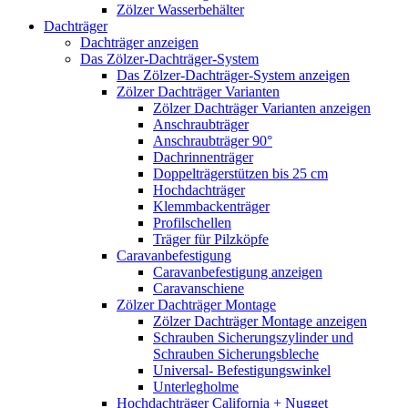
Zölzer Wasserbehälter
Dachträger
Dachträger anzeigen
Das Zölzer-Dachträger-System
Das Zölzer-Dachträger-System anzeigen
Zölzer Dachträger Varianten
Zölzer Dachträger Varianten anzeigen
Anschraubträger
Anschraubträger 90°
Dachrinnenträger
Doppelträgerstützen bis 25 cm
Hochdachträger
Klemmbackenträger
Profilschellen
Träger für Pilzköpfe
Caravanbefestigung
Caravanbefestigung anzeigen
Caravanschiene
Zölzer Dachträger Montage
Zölzer Dachträger Montage anzeigen
Schrauben Sicherungszylinder und
Schrauben Sicherungsbleche
Universal- Befestigungswinkel
Unterlegholme
Hochdachträger California + Nugget