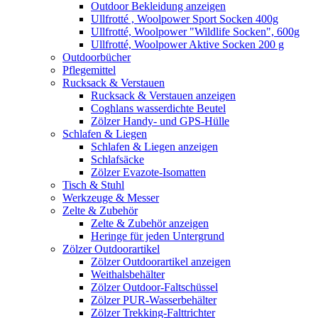
Outdoor Bekleidung anzeigen
Ullfrotté , Woolpower Sport Socken 400g
Ullfrotté, Woolpower "Wildlife Socken", 600g
Ullfrotté, Woolpower Aktive Socken 200 g
Outdoorbücher
Pflegemittel
Rucksack & Verstauen
Rucksack & Verstauen anzeigen
Coghlans wasserdichte Beutel
Zölzer Handy- und GPS-Hülle
Schlafen & Liegen
Schlafen & Liegen anzeigen
Schlafsäcke
Zölzer Evazote-Isomatten
Tisch & Stuhl
Werkzeuge & Messer
Zelte & Zubehör
Zelte & Zubehör anzeigen
Heringe für jeden Untergrund
Zölzer Outdoorartikel
Zölzer Outdoorartikel anzeigen
Weithalsbehälter
Zölzer Outdoor-Faltschüssel
Zölzer PUR-Wasserbehälter
Zölzer Trekking-Falttrichter