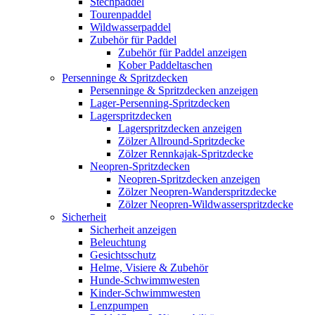
Stechpaddel
Tourenpaddel
Wildwasserpaddel
Zubehör für Paddel
Zubehör für Paddel anzeigen
Kober Paddeltaschen
Persenninge & Spritzdecken
Persenninge & Spritzdecken anzeigen
Lager-Persenning-Spritzdecken
Lagerspritzdecken
Lagerspritzdecken anzeigen
Zölzer Allround-Spritzdecke
Zölzer Rennkajak-Spritzdecke
Neopren-Spritzdecken
Neopren-Spritzdecken anzeigen
Zölzer Neopren-Wanderspritzdecke
Zölzer Neopren-Wildwasserspritzdecke
Sicherheit
Sicherheit anzeigen
Beleuchtung
Gesichtsschutz
Helme, Visiere & Zubehör
Hunde-Schwimmwesten
Kinder-Schwimmwesten
Lenzpumpen