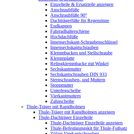
Einzelteile & Ersatzteile anzeigen
Anschraubfüße
Anschraubfüße 90°
Dachträgerfüße für Regenrinne
Endkappen
Fahrradhalterschiene
Hochdachfüße
Innensechskant-Schraubenschlüssel
Innensechskantschrauben
Klemmbacken und Stellschraube
Klemmplatte
Relingklemmbacke mit Winkel
Sechskantmutter
Sechskantschrauben DIN 933
Sternschrauben- und Muttern
Stoppmutter
Unterlegscheibe
Vierkantmuttern
Zahnscheibe
Thule-Träger mit Rapidholmen
Thule-Träger mit Rapidholmen anzeigen
Thule-Dachträger Einzelteile
Thule-Dachträger Einzelteile anzeigen
Thule-Befestigungskit für Thule-Fußsatz
Zölzer Vierkantschrauben