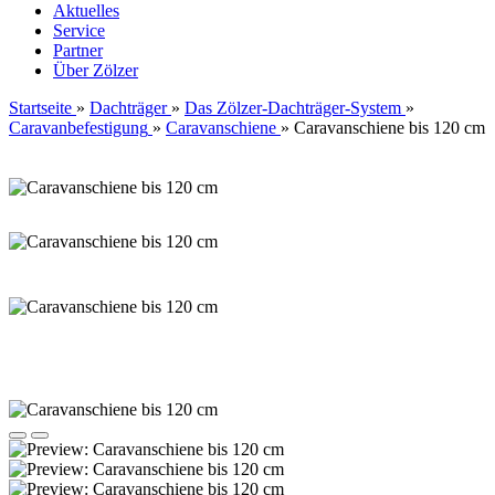
Aktuelles
Service
Partner
Über Zölzer
Startseite
»
Dachträger
»
Das Zölzer-Dachträger-System
»
Caravanbefestigung
»
Caravanschiene
»
Caravanschiene bis 120 cm