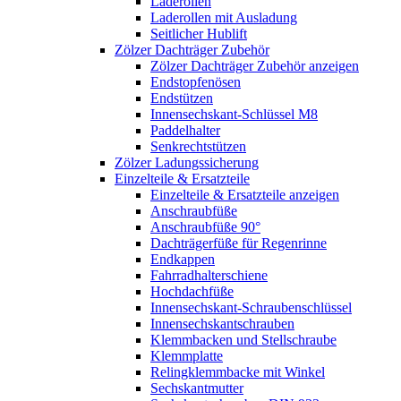
Laderollen
Laderollen mit Ausladung
Seitlicher Hublift
Zölzer Dachträger Zubehör
Zölzer Dachträger Zubehör anzeigen
Endstopfenösen
Endstützen
Innensechskant-Schlüssel M8
Paddelhalter
Senkrechtstützen
Zölzer Ladungssicherung
Einzelteile & Ersatzteile
Einzelteile & Ersatzteile anzeigen
Anschraubfüße
Anschraubfüße 90°
Dachträgerfüße für Regenrinne
Endkappen
Fahrradhalterschiene
Hochdachfüße
Innensechskant-Schraubenschlüssel
Innensechskantschrauben
Klemmbacken und Stellschraube
Klemmplatte
Relingklemmbacke mit Winkel
Sechskantmutter