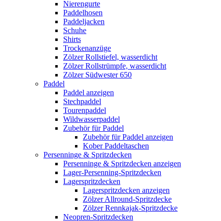
Nierengurte
Paddelhosen
Paddeljacken
Schuhe
Shirts
Trockenanzüge
Zölzer Rollstiefel, wasserdicht
Zölzer Rollstrümpfe, wasserdicht
Zölzer Südwester 650
Paddel
Paddel anzeigen
Stechpaddel
Tourenpaddel
Wildwasserpaddel
Zubehör für Paddel
Zubehör für Paddel anzeigen
Kober Paddeltaschen
Persenninge & Spritzdecken
Persenninge & Spritzdecken anzeigen
Lager-Persenning-Spritzdecken
Lagerspritzdecken
Lagerspritzdecken anzeigen
Zölzer Allround-Spritzdecke
Zölzer Rennkajak-Spritzdecke
Neopren-Spritzdecken