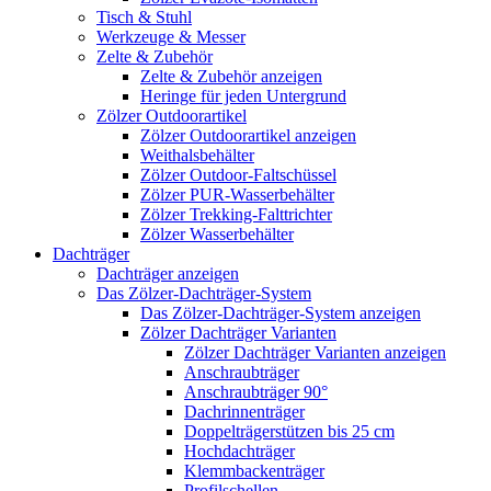
Tisch & Stuhl
Werkzeuge & Messer
Zelte & Zubehör
Zelte & Zubehör anzeigen
Heringe für jeden Untergrund
Zölzer Outdoorartikel
Zölzer Outdoorartikel anzeigen
Weithalsbehälter
Zölzer Outdoor-Faltschüssel
Zölzer PUR-Wasserbehälter
Zölzer Trekking-Falttrichter
Zölzer Wasserbehälter
Dachträger
Dachträger anzeigen
Das Zölzer-Dachträger-System
Das Zölzer-Dachträger-System anzeigen
Zölzer Dachträger Varianten
Zölzer Dachträger Varianten anzeigen
Anschraubträger
Anschraubträger 90°
Dachrinnenträger
Doppelträgerstützen bis 25 cm
Hochdachträger
Klemmbackenträger
Profilschellen