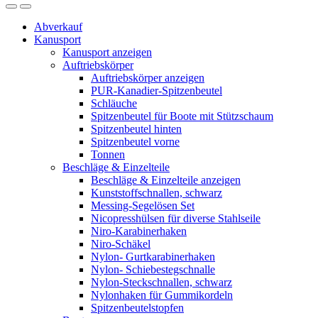
Abverkauf
Kanusport
Kanusport anzeigen
Auftriebskörper
Auftriebskörper anzeigen
PUR-Kanadier-Spitzenbeutel
Schläuche
Spitzenbeutel für Boote mit Stützschaum
Spitzenbeutel hinten
Spitzenbeutel vorne
Tonnen
Beschläge & Einzelteile
Beschläge & Einzelteile anzeigen
Kunststoffschnallen, schwarz
Messing-Segelösen Set
Nicopresshülsen für diverse Stahlseile
Niro-Karabinerhaken
Niro-Schäkel
Nylon- Gurtkarabinerhaken
Nylon- Schiebestegschnalle
Nylon-Steckschnallen, schwarz
Nylonhaken für Gummikordeln
Spitzenbeutelstopfen