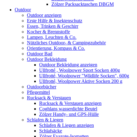
Zölzer Packsacktaschen DBGM
Outdoor
Outdoor anzeigen
Erste Hilfe & Insektenschutz
Essen, Trinken & Geschirr
Kocher & Brennstoffe
Lampen, Leuchten & Co.
Nützliches Outdoor- & Campingzubehör
Orientierung, Kompass & Co.
Outdoor Bad
Outdoor Bekleidung
Outdoor Bekleidung anzeigen
Ullfrotté , Woolpower Sport Socken 400g
Ullfrotté, Woolpower "Wildlife Socken", 600g
Ullfrotté, Woolpower Aktive Socken 200 g
Outdoorbücher
Pflegemittel
Rucksack & Verstauen
Rucksack & Verstauen anzeigen
Coghlans wasserdichte Beutel
Zölzer Handy- und GPS-Hülle
Schlafen & Liegen
Schlafen & Liegen anzeigen
Schlafsäcke
Zölzer Evazote-Isomatten