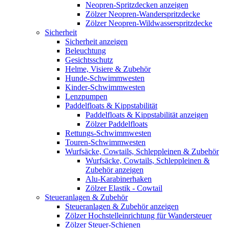
Neopren-Spritzdecken anzeigen
Zölzer Neopren-Wanderspritzdecke
Zölzer Neopren-Wildwasserspritzdecke
Sicherheit
Sicherheit anzeigen
Beleuchtung
Gesichtsschutz
Helme, Visiere & Zubehör
Hunde-Schwimmwesten
Kinder-Schwimmwesten
Lenzpumpen
Paddelfloats & Kippstabilität
Paddelfloats & Kippstabilität anzeigen
Zölzer Paddelfloats
Rettungs-Schwimmwesten
Touren-Schwimmwesten
Wurfsäcke, Cowtails, Schleppleinen & Zubehör
Wurfsäcke, Cowtails, Schleppleinen &
Zubehör anzeigen
Alu-Karabinerhaken
Zölzer Elastik - Cowtail
Steueranlagen & Zubehör
Steueranlagen & Zubehör anzeigen
Zölzer Hochstelleinrichtung für Wandersteuer
Zölzer Steuer-Schienen