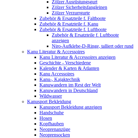
Zölzer Ausrüstungsgurt
Zölzer Sicherheitsfangleinen
Zölzer Verzurrgurte
Zubehör & Ersatzteile f. Faltboote
Zubehör & Ersatzteile f. Kanu
Zubehör & Ersatzteile f. Luftboote
Zubehör & Ersatzteile f. Luftboote
anzeigen
Niro-Aufklebe-D-Ringe, talliert oder rund
Kanu Literatur & Accessoires
Kanu Literatur & Accessoires anzeigen
Geschichte - Verschiedene
Kalender & Karten & Atlanten
Kanu Accessoires
Kanu-, Kajaktechnik
Kanuwandern im Rest der Welt
Kanuwandern in Deutschland
Wildwasser
Kanusport Bekleidung
Kanusport Bekleidung anzeigen
Handschuhe
Hosen
Kopfhauben
Neoprenanzüge
Neoprensocken