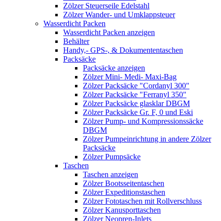
Zölzer Steuerseile Edelstahl
Zölzer Wander- und Umklappsteuer
Wasserdicht Packen
Wasserdicht Packen anzeigen
Behälter
Handy,- GPS-, & Dokumententaschen
Packsäcke
Packsäcke anzeigen
Zölzer Mini- Medi- Maxi-Bag
Zölzer Packsäcke "Cordanyl 300"
Zölzer Packsäcke "Ferranyl 350"
Zölzer Packsäcke glasklar DBGM
Zölzer Packsäcke Gr. F, 0 und Eski
Zölzer Pump- und Kompressionssäcke
DBGM
Zölzer Pumpeinrichtung in andere Zölzer
Packsäcke
Zölzer Pumpsäcke
Taschen
Taschen anzeigen
Zölzer Bootsseitentaschen
Zölzer Expeditionstaschen
Zölzer Fototaschen mit Rollverschluss
Zölzer Kanusporttaschen
Zölzer Neopren-Inlets