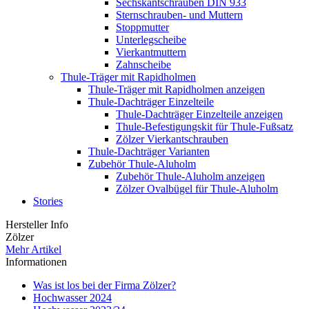
Sechskantschrauben DIN 933
Sternschrauben- und Muttern
Stoppmutter
Unterlegscheibe
Vierkantmuttern
Zahnscheibe
Thule-Träger mit Rapidholmen
Thule-Träger mit Rapidholmen anzeigen
Thule-Dachträger Einzelteile
Thule-Dachträger Einzelteile anzeigen
Thule-Befestigungskit für Thule-Fußsatz
Zölzer Vierkantschrauben
Thule-Dachträger Varianten
Zubehör Thule-Aluholm
Zubehör Thule-Aluholm anzeigen
Zölzer Ovalbügel für Thule-Aluholm
Stories
Hersteller Info
Zölzer
Mehr Artikel
Informationen
Was ist los bei der Firma Zölzer?
Hochwasser 2024