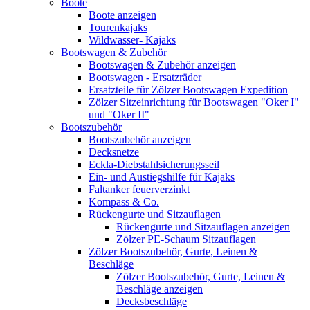
Boote
Boote anzeigen
Tourenkajaks
Wildwasser- Kajaks
Bootswagen & Zubehör
Bootswagen & Zubehör anzeigen
Bootswagen - Ersatzräder
Ersatzteile für Zölzer Bootswagen Expedition
Zölzer Sitzeinrichtung für Bootswagen "Oker I"
und "Oker II"
Bootszubehör
Bootszubehör anzeigen
Decksnetze
Eckla-Diebstahlsicherungsseil
Ein- und Austiegshilfe für Kajaks
Faltanker feuerverzinkt
Kompass & Co.
Rückengurte und Sitzauflagen
Rückengurte und Sitzauflagen anzeigen
Zölzer PE-Schaum Sitzauflagen
Zölzer Bootszubehör, Gurte, Leinen &
Beschläge
Zölzer Bootszubehör, Gurte, Leinen &
Beschläge anzeigen
Decksbeschläge