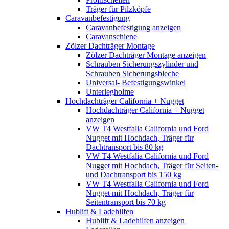
Träger für Pilzköpfe
Caravanbefestigung
Caravanbefestigung anzeigen
Caravanschiene
Zölzer Dachträger Montage
Zölzer Dachträger Montage anzeigen
Schrauben Sicherungszylinder und
Schrauben Sicherungsbleche
Universal- Befestigungswinkel
Unterlegholme
Hochdachträger California + Nugget
Hochdachträger California + Nugget
anzeigen
VW T4 Westfalia California und Ford
Nugget mit Hochdach, Träger für
Dachtransport bis 80 kg
VW T4 Westfalia California und Ford
Nugget mit Hochdach, Träger für Seiten-
und Dachtransport bis 150 kg
VW T4 Westfalia California und Ford
Nugget mit Hochdach, Träger für
Seitentransport bis 70 kg
Hublift & Ladehilfen
Hublift & Ladehilfen anzeigen