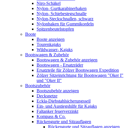
Niro-Schäkel
Nylon- Gurtkarabinerhaken
Nylon- Schiebestegschnalle
Nylon-Steckschnallen, schwarz
Nylonhaken für Gummikordeln
Spitzenbeutelstopfen
Boote
Boote anzeigen
Tourenkajaks
Wildwasser- Kajaks
Bootswagen & Zubehör
Bootswagen & Zubehör anzeigen
Bootswagen - Ersatzräder
Ersatzteile für Zölzer Bootswagen Expedition
Zölzer Sitzeinrichtung für Bootswagen "Oker I"
und "Oker II"
Bootszubehör
Bootszubehör anzeigen
Decksnetze
Eckla-Diebstahlsicherungsseil
Ein- und Austiegshilfe für Kajaks
Faltanker feuerverzinkt
Kompass & Co.
Rückengurte und Sitzauflagen
Rückengurte und Sitzauflagen anzeigen