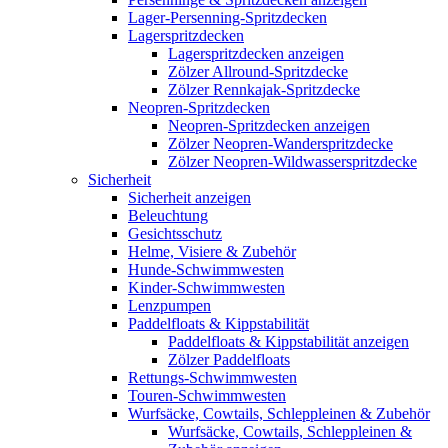
Lager-Persenning-Spritzdecken
Lagerspritzdecken
Lagerspritzdecken anzeigen
Zölzer Allround-Spritzdecke
Zölzer Rennkajak-Spritzdecke
Neopren-Spritzdecken
Neopren-Spritzdecken anzeigen
Zölzer Neopren-Wanderspritzdecke
Zölzer Neopren-Wildwasserspritzdecke
Sicherheit
Sicherheit anzeigen
Beleuchtung
Gesichtsschutz
Helme, Visiere & Zubehör
Hunde-Schwimmwesten
Kinder-Schwimmwesten
Lenzpumpen
Paddelfloats & Kippstabilität
Paddelfloats & Kippstabilität anzeigen
Zölzer Paddelfloats
Rettungs-Schwimmwesten
Touren-Schwimmwesten
Wurfsäcke, Cowtails, Schleppleinen & Zubehör
Wurfsäcke, Cowtails, Schleppleinen &