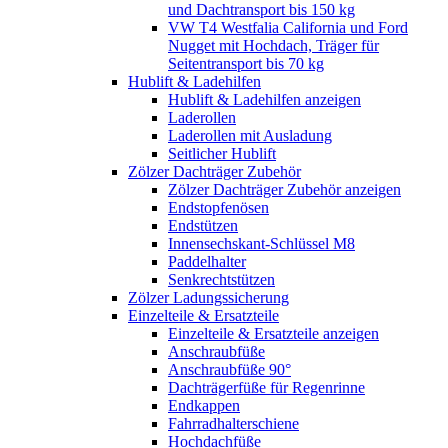
und Dachtransport bis 150 kg
VW T4 Westfalia California und Ford
Nugget mit Hochdach, Träger für
Seitentransport bis 70 kg
Hublift & Ladehilfen
Hublift & Ladehilfen anzeigen
Laderollen
Laderollen mit Ausladung
Seitlicher Hublift
Zölzer Dachträger Zubehör
Zölzer Dachträger Zubehör anzeigen
Endstopfenösen
Endstützen
Innensechskant-Schlüssel M8
Paddelhalter
Senkrechtstützen
Zölzer Ladungssicherung
Einzelteile & Ersatzteile
Einzelteile & Ersatzteile anzeigen
Anschraubfüße
Anschraubfüße 90°
Dachträgerfüße für Regenrinne
Endkappen
Fahrradhalterschiene
Hochdachfüße