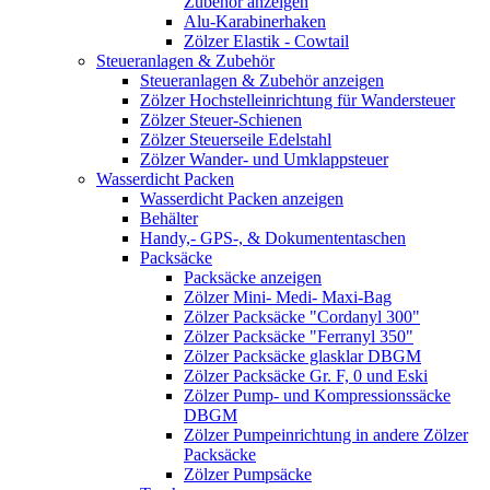
Zubehör anzeigen
Alu-Karabinerhaken
Zölzer Elastik - Cowtail
Steueranlagen & Zubehör
Steueranlagen & Zubehör anzeigen
Zölzer Hochstelleinrichtung für Wandersteuer
Zölzer Steuer-Schienen
Zölzer Steuerseile Edelstahl
Zölzer Wander- und Umklappsteuer
Wasserdicht Packen
Wasserdicht Packen anzeigen
Behälter
Handy,- GPS-, & Dokumententaschen
Packsäcke
Packsäcke anzeigen
Zölzer Mini- Medi- Maxi-Bag
Zölzer Packsäcke "Cordanyl 300"
Zölzer Packsäcke "Ferranyl 350"
Zölzer Packsäcke glasklar DBGM
Zölzer Packsäcke Gr. F, 0 und Eski
Zölzer Pump- und Kompressionssäcke
DBGM
Zölzer Pumpeinrichtung in andere Zölzer
Packsäcke
Zölzer Pumpsäcke