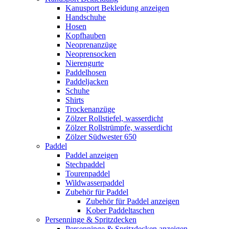
Kanusport Bekleidung anzeigen
Handschuhe
Hosen
Kopfhauben
Neoprenanzüge
Neoprensocken
Nierengurte
Paddelhosen
Paddeljacken
Schuhe
Shirts
Trockenanzüge
Zölzer Rollstiefel, wasserdicht
Zölzer Rollstrümpfe, wasserdicht
Zölzer Südwester 650
Paddel
Paddel anzeigen
Stechpaddel
Tourenpaddel
Wildwasserpaddel
Zubehör für Paddel
Zubehör für Paddel anzeigen
Kober Paddeltaschen
Persenninge & Spritzdecken
Persenninge & Spritzdecken anzeigen