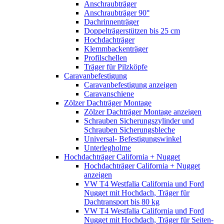
Anschraubträger
Anschraubträger 90°
Dachrinnenträger
Doppelträgerstützen bis 25 cm
Hochdachträger
Klemmbackenträger
Profilschellen
Träger für Pilzköpfe
Caravanbefestigung
Caravanbefestigung anzeigen
Caravanschiene
Zölzer Dachträger Montage
Zölzer Dachträger Montage anzeigen
Schrauben Sicherungszylinder und
Schrauben Sicherungsbleche
Universal- Befestigungswinkel
Unterlegholme
Hochdachträger California + Nugget
Hochdachträger California + Nugget
anzeigen
VW T4 Westfalia California und Ford
Nugget mit Hochdach, Träger für
Dachtransport bis 80 kg
VW T4 Westfalia California und Ford
Nugget mit Hochdach, Träger für Seiten-