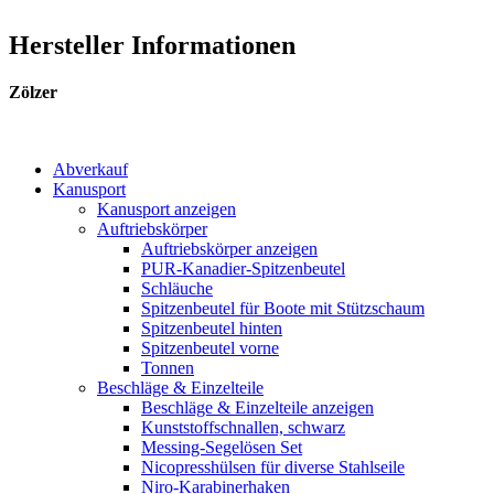
Hersteller Informationen
Zölzer
Abverkauf
Kanusport
Kanusport anzeigen
Auftriebskörper
Auftriebskörper anzeigen
PUR-Kanadier-Spitzenbeutel
Schläuche
Spitzenbeutel für Boote mit Stützschaum
Spitzenbeutel hinten
Spitzenbeutel vorne
Tonnen
Beschläge & Einzelteile
Beschläge & Einzelteile anzeigen
Kunststoffschnallen, schwarz
Messing-Segelösen Set
Nicopresshülsen für diverse Stahlseile
Niro-Karabinerhaken