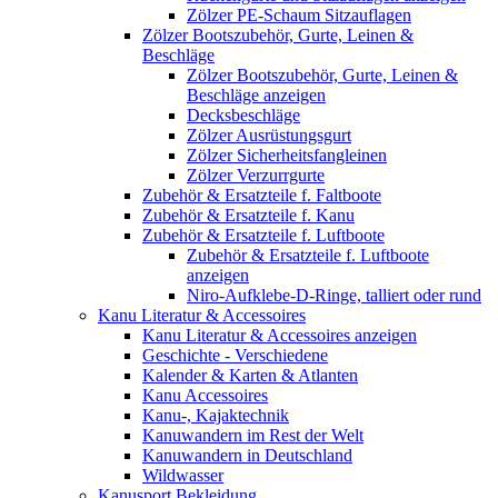
Zölzer PE-Schaum Sitzauflagen
Zölzer Bootszubehör, Gurte, Leinen &
Beschläge
Zölzer Bootszubehör, Gurte, Leinen &
Beschläge anzeigen
Decksbeschläge
Zölzer Ausrüstungsgurt
Zölzer Sicherheitsfangleinen
Zölzer Verzurrgurte
Zubehör & Ersatzteile f. Faltboote
Zubehör & Ersatzteile f. Kanu
Zubehör & Ersatzteile f. Luftboote
Zubehör & Ersatzteile f. Luftboote
anzeigen
Niro-Aufklebe-D-Ringe, talliert oder rund
Kanu Literatur & Accessoires
Kanu Literatur & Accessoires anzeigen
Geschichte - Verschiedene
Kalender & Karten & Atlanten
Kanu Accessoires
Kanu-, Kajaktechnik
Kanuwandern im Rest der Welt
Kanuwandern in Deutschland
Wildwasser
Kanusport Bekleidung