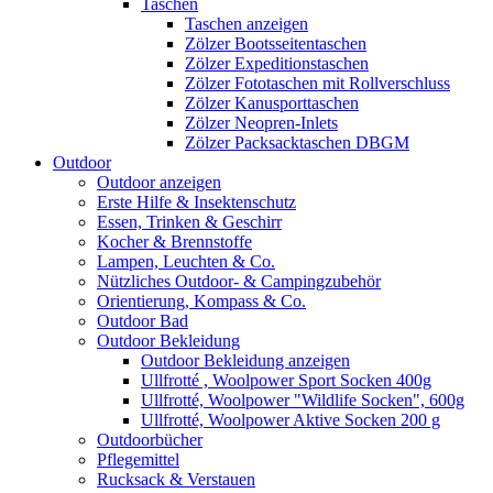
Taschen
Taschen anzeigen
Zölzer Bootsseitentaschen
Zölzer Expeditionstaschen
Zölzer Fototaschen mit Rollverschluss
Zölzer Kanusporttaschen
Zölzer Neopren-Inlets
Zölzer Packsacktaschen DBGM
Outdoor
Outdoor anzeigen
Erste Hilfe & Insektenschutz
Essen, Trinken & Geschirr
Kocher & Brennstoffe
Lampen, Leuchten & Co.
Nützliches Outdoor- & Campingzubehör
Orientierung, Kompass & Co.
Outdoor Bad
Outdoor Bekleidung
Outdoor Bekleidung anzeigen
Ullfrotté , Woolpower Sport Socken 400g
Ullfrotté, Woolpower "Wildlife Socken", 600g
Ullfrotté, Woolpower Aktive Socken 200 g
Outdoorbücher
Pflegemittel
Rucksack & Verstauen