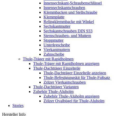
Innensechskant-Schraubenschlüssel
Innensechskantschrauben
Klemmbacken und Stellschraube
Klemmplatte
Relingklemmbacke mit Winkel
Sechskantmutter
Sechskantschrauben DIN 933
Sternschrauben- und Muttern
Stoppmutter
Unterlegscheibe
Vierkantmuttern
Zahnscheibe
Thule-Träger mit Rapidholmen
Thule-Träger mit Rapidholmen anzeigen
Thule-Dachträger Einzelteile
Thule-Dachträger Einzelteile anzeigen
Thule-Befestigungskit für Thule-Fußsatz
Zölzer Vierkantschrauben
Thule-Dachträger Varianten
Zubehör Thule-Aluholm
Zubehör Thule-Aluholm anzeigen
Zölzer Ovalbügel für Thule-Aluholm
Stories
Hersteller Info