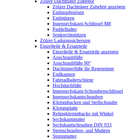
Zölzer Dachträger Zubehör
Zölzer Dachträger Zubehör anzeigen
Endstopfenösen
Endstützen
Innensechskant-Schlüssel M8
Paddelhalter
Senkrechtstützen
Zölzer Ladungssicherung
Einzelteile & Ersatzteile
Einzelteile & Ersatzteile anzeigen
Anschraubfüße
Anschraubfüße 90°
Dachträgerfüße für Regenrinne
Endkappen
Fahrradhalterschiene
Hochdachfüße
Innensechskant-Schraubenschlüssel
Innensechskantschrauben
Klemmbacken und Stellschraube
Klemmplatte
Relingklemmbacke mit Winkel
Sechskantmutter
Sechskantschrauben DIN 933
Sternschrauben- und Muttern
Stoppmutter