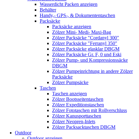
Wasserdicht Packen anzeigen
Behälter
Handy,- GPS-, & Dokumententaschen
Packsäcke
Packsäcke anzeigen
Zölzer Mini- Medi- Maxi-Bag
Zölzer Packsäcke "Cordanyl 300"
Zölzer Packsäcke "Ferranyl 350"
Zölzer Packsäcke glasklar DBGM
Zölzer Packsäcke Gr. F, 0 und Eski
Zölzer Pump- und Kompressionssäcke
DBGM
Zölzer Pumpeinrichtung in andere Zölzer
Packsäcke
Zölzer Pumpsäcke
Taschen
Taschen anzeigen
Zölzer Bootsseitentaschen
Zölzer Expeditionstaschen
Zölzer Fototaschen mit Rollverschluss
Zölzer Kanusporttaschen
Zölzer Neopren-Inlets
Zölzer Packsacktaschen DBGM
Outdoor
Outdoor anzeigen