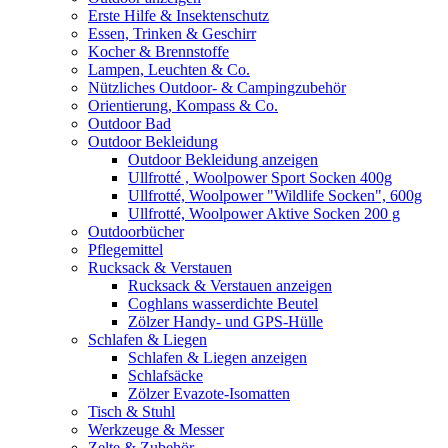
Erste Hilfe & Insektenschutz
Essen, Trinken & Geschirr
Kocher & Brennstoffe
Lampen, Leuchten & Co.
Nützliches Outdoor- & Campingzubehör
Orientierung, Kompass & Co.
Outdoor Bad
Outdoor Bekleidung
Outdoor Bekleidung anzeigen
Ullfrotté , Woolpower Sport Socken 400g
Ullfrotté, Woolpower "Wildlife Socken", 600g
Ullfrotté, Woolpower Aktive Socken 200 g
Outdoorbücher
Pflegemittel
Rucksack & Verstauen
Rucksack & Verstauen anzeigen
Coghlans wasserdichte Beutel
Zölzer Handy- und GPS-Hülle
Schlafen & Liegen
Schlafen & Liegen anzeigen
Schlafsäcke
Zölzer Evazote-Isomatten
Tisch & Stuhl
Werkzeuge & Messer
Zelte & Zubehör