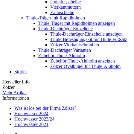
Unterlegscheibe
Vierkantmuttern
Zahnscheibe
Thule-Träger mit Rapidholmen
Thule-Träger mit Rapidholmen anzeigen
Thule-Dachträger Einzelteile
Thule-Dachträger Einzelteile anzeigen
Thule-Befestigungskit für Thule-Fußsatz
Zölzer Vierkantschrauben
Thule-Dachträger Varianten
Zubehör Thule-Aluholm
Zubehör Thule-Aluholm anzeigen
Zölzer Ovalbügel für Thule-Aluholm
Stories
Hersteller Info
Zölzer
Mehr Artikel
Informationen
Was ist los bei der Firma Zölzer?
Hochwasser 2024
Hochwasser 2023/24
Hochwasser 2021