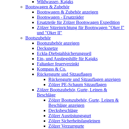
Wildwasser- Kajaks
Bootswagen & Zubehör
Bootswagen & Zubehör anzeigen
Bootswagen - Ersatzräder
Ersatzteile für Zölzer Bootswagen Expedition
Zölzer Sitzeinrichtung für Bootswagen "Oker I"
und "Oker II"
Bootszubehör
Bootszubehör anzeigen
Decksnetze
Eckla-Diebstahlsicherungsseil
Ein- und Austiegshilfe für Kajaks
Faltanker feuerverzinkt
Kompass & Co.
Rückengurte und Sitzauflagen
Rückengurte und Sitzauflagen anzeigen
Zölzer PE-Schaum Sitzauflagen
Zölzer Bootszubehör, Gurte, Leinen &
Beschläge
Zölzer Bootszubehör, Gurte, Leinen &
Beschläge anzeigen
Decksbeschläge
Zölzer Ausrüstungsgurt
Zölzer Sicherheitsfangleinen
Zölzer Verzurrgurte