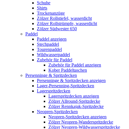
Schuhe
Shirts
Trockenanzüge
Zölzer Rollstiefel, wasserdicht
Zölzer Rollstrümpfe, wasserdicht
Zölzer Südwester 650
Paddel
Paddel anzeigen
Stechpaddel
Tourenpaddel
Wildwasserpaddel
Zubehör für Paddel
Zubehör für Paddel anzeigen
Kober Paddeltaschen
Persenninge & Spritzdecken
Persenninge & Spritzdecken anzeigen
Lager-Persenning-Spritzdecken
Lagerspritzdecken
Lagerspritzdecken anzeigen
Zölzer Allround-Spritzdecke
Zölzer Rennkajak-Spritzdecke
Neopren-Spritzdecken
Neopren-Spritzdecken anzeigen
Zölzer Neopren-Wanderspritzdecke
Zölzer Neopren-Wildwasserspritzdecke