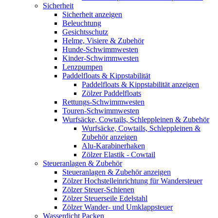
Sicherheit
Sicherheit anzeigen
Beleuchtung
Gesichtsschutz
Helme, Visiere & Zubehör
Hunde-Schwimmwesten
Kinder-Schwimmwesten
Lenzpumpen
Paddelfloats & Kippstabilität
Paddelfloats & Kippstabilität anzeigen
Zölzer Paddelfloats
Rettungs-Schwimmwesten
Touren-Schwimmwesten
Wurfsäcke, Cowtails, Schleppleinen & Zubehör
Wurfsäcke, Cowtails, Schleppleinen &
Zubehör anzeigen
Alu-Karabinerhaken
Zölzer Elastik - Cowtail
Steueranlagen & Zubehör
Steueranlagen & Zubehör anzeigen
Zölzer Hochstelleinrichtung für Wandersteuer
Zölzer Steuer-Schienen
Zölzer Steuerseile Edelstahl
Zölzer Wander- und Umklappsteuer
Wasserdicht Packen