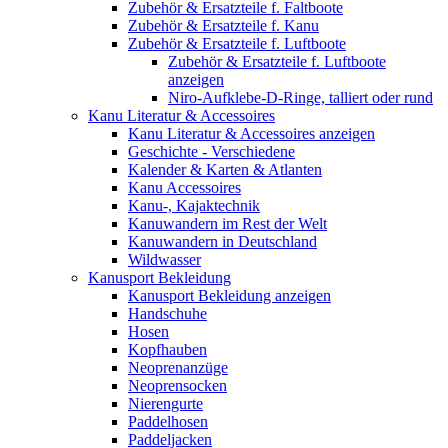
Zubehör & Ersatzteile f. Faltboote
Zubehör & Ersatzteile f. Kanu
Zubehör & Ersatzteile f. Luftboote
Zubehör & Ersatzteile f. Luftboote
anzeigen
Niro-Aufklebe-D-Ringe, talliert oder rund
Kanu Literatur & Accessoires
Kanu Literatur & Accessoires anzeigen
Geschichte - Verschiedene
Kalender & Karten & Atlanten
Kanu Accessoires
Kanu-, Kajaktechnik
Kanuwandern im Rest der Welt
Kanuwandern in Deutschland
Wildwasser
Kanusport Bekleidung
Kanusport Bekleidung anzeigen
Handschuhe
Hosen
Kopfhauben
Neoprenanzüge
Neoprensocken
Nierengurte
Paddelhosen
Paddeljacken