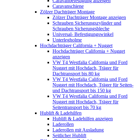
Caravanbefestigung anzeigen
Caravanschiene
Zölzer Dachträger Montage
Zölzer Dachträger Montage anzeigen
Schrauben Sicherungszylinder und
Schrauben Sicherungsbleche
Universal- Befestigungswinkel
Unterlegholme
Hochdachträger California + Nugget
Hochdachträger California + Nugget
anzeigen
VW T4 Westfalia California und Ford
Nugget mit Hochdach, Träger für
Dachtransport bis 80 kg
VW T4 Westfalia California und Ford
Nugget mit Hochdach, Träger für Seiten-
und Dachtransport bis 150 kg
VW T4 Westfalia California und Ford
Nugget mit Hochdach, Träger für
Seitentransport bis 70 kg
Hublift & Ladehilfen
Hublift & Ladehilfen anzeigen
Laderollen
Laderollen mit Ausladung
Seitlicher Hublift