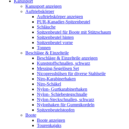
Kanusport
Kanusport anzeigen
Auftriebskörper
Auftriebskörper anzeigen
PUR-Kanadier-Spitzenbeutel
Schläuche
Spitzenbeutel für Boote mit Stützschaum
Spitzenbeutel hinten
Spitzenbeutel vorne
Tonnen
Beschläge & Einzelteile
Beschläge & Einzelteile anzeigen
Kunststoffschnallen, schwarz
Messing-Segelösen Set
Nicopresshülsen für diverse Stahlseile
Niro-Karabinerhaken
Niro-Schäkel
Nylon- Gurtkarabinerhaken
Nylon- Schiebestegschnalle
Nylon-Steckschnallen, schwarz
Nylonhaken für Gummikordeln
Spitzenbeutelstopfen
Boote
Boote anzeigen
Tourenkajaks