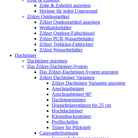
Zelte & Zubehör anzeigen
Heringe für jeden Untergrund
Zölzer Outdoorartikel
Zölzer Outdoorartikel anzeigen
Weithalsbehälter
Zölzer Outdoor-Faltschüssel
Zölzer PUR-Wasserbehälter
Zölzer Trekking-Falttrichter
Zölzer Wasserbehälter
Dachträger
Dachträger anzeigen
Das Zölzer-Dachträger-System
Das Zölzer-Dachträger-System anzeigen
Zölzer Dachträger Varianten
Zölzer Dachträger Varianten anzeigen
Anschraubträger
Anschraubträger 90°
Dachrinnenträger
Doppelträgerstützen bis 25 cm
Hochdachträger
Klemmbackenträger
Profilschellen
Träger für Pilzköpfe
Caravanbefestigung