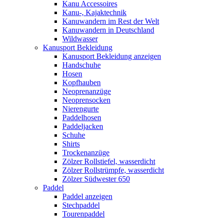
Kanu Accessoires
Kanu-, Kajaktechnik
Kanuwandern im Rest der Welt
Kanuwandern in Deutschland
Wildwasser
Kanusport Bekleidung
Kanusport Bekleidung anzeigen
Handschuhe
Hosen
Kopfhauben
Neoprenanzüge
Neoprensocken
Nierengurte
Paddelhosen
Paddeljacken
Schuhe
Shirts
Trockenanzüge
Zölzer Rollstiefel, wasserdicht
Zölzer Rollstrümpfe, wasserdicht
Zölzer Südwester 650
Paddel
Paddel anzeigen
Stechpaddel
Tourenpaddel