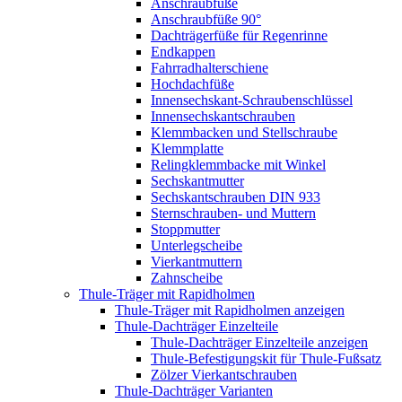
Anschraubfüße
Anschraubfüße 90°
Dachträgerfüße für Regenrinne
Endkappen
Fahrradhalterschiene
Hochdachfüße
Innensechskant-Schraubenschlüssel
Innensechskantschrauben
Klemmbacken und Stellschraube
Klemmplatte
Relingklemmbacke mit Winkel
Sechskantmutter
Sechskantschrauben DIN 933
Sternschrauben- und Muttern
Stoppmutter
Unterlegscheibe
Vierkantmuttern
Zahnscheibe
Thule-Träger mit Rapidholmen
Thule-Träger mit Rapidholmen anzeigen
Thule-Dachträger Einzelteile
Thule-Dachträger Einzelteile anzeigen
Thule-Befestigungskit für Thule-Fußsatz
Zölzer Vierkantschrauben
Thule-Dachträger Varianten