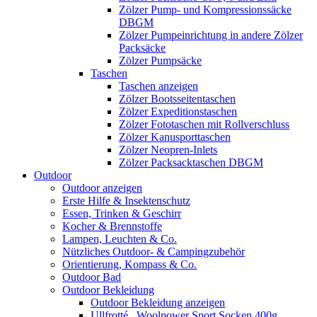
Zölzer Pump- und Kompressionssäcke
DBGM
Zölzer Pumpeinrichtung in andere Zölzer
Packsäcke
Zölzer Pumpsäcke
Taschen
Taschen anzeigen
Zölzer Bootsseitentaschen
Zölzer Expeditionstaschen
Zölzer Fototaschen mit Rollverschluss
Zölzer Kanusporttaschen
Zölzer Neopren-Inlets
Zölzer Packsacktaschen DBGM
Outdoor
Outdoor anzeigen
Erste Hilfe & Insektenschutz
Essen, Trinken & Geschirr
Kocher & Brennstoffe
Lampen, Leuchten & Co.
Nützliches Outdoor- & Campingzubehör
Orientierung, Kompass & Co.
Outdoor Bad
Outdoor Bekleidung
Outdoor Bekleidung anzeigen
Ullfrotté , Woolpower Sport Socken 400g