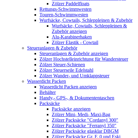
Zölzer Paddelfloats
Rettungs-Schwimmwesten
Touren-Schwimmwesten
Wurfsäcke, Cowtails, Schleppleinen & Zubehör
Wurfsäcke, Cowtails, Schleppleinen &
Zubehör anzeigen
Alu-Karabinerhaken
Zölzer Elastik - Cowtail
Steueranlagen & Zubehör
Steueranlagen & Zubehör anzeigen
Zölzer Hochstelleinrichtung für Wandersteuer
Zölzer Steuer-Schienen
Zölzer Steuerseile Edelstahl
Zölzer Wander- und Umklappsteuer
Wasserdicht Packen
Wasserdicht Packen anzeigen
Behälter
Handy,- GPS-, & Dokumententaschen
Packsäcke
Packsäcke anzeigen
Zölzer Mini- Medi- Maxi-Bag
Zölzer Packsäcke "Cordanyl 300"
Zölzer Packsäcke "Ferranyl 350"
Zölzer Packsäcke glasklar DBGM
Zölzer Packsäcke Gr. F, 0 und Eski