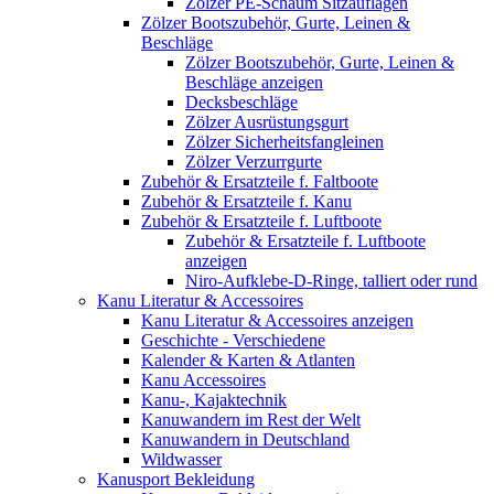
Zölzer PE-Schaum Sitzauflagen
Zölzer Bootszubehör, Gurte, Leinen &
Beschläge
Zölzer Bootszubehör, Gurte, Leinen &
Beschläge anzeigen
Decksbeschläge
Zölzer Ausrüstungsgurt
Zölzer Sicherheitsfangleinen
Zölzer Verzurrgurte
Zubehör & Ersatzteile f. Faltboote
Zubehör & Ersatzteile f. Kanu
Zubehör & Ersatzteile f. Luftboote
Zubehör & Ersatzteile f. Luftboote
anzeigen
Niro-Aufklebe-D-Ringe, talliert oder rund
Kanu Literatur & Accessoires
Kanu Literatur & Accessoires anzeigen
Geschichte - Verschiedene
Kalender & Karten & Atlanten
Kanu Accessoires
Kanu-, Kajaktechnik
Kanuwandern im Rest der Welt
Kanuwandern in Deutschland
Wildwasser
Kanusport Bekleidung