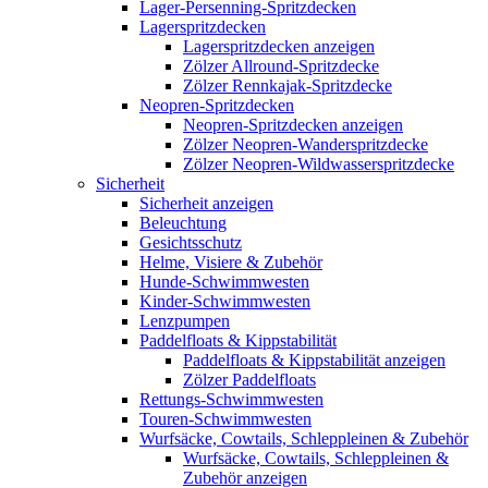
Lager-Persenning-Spritzdecken
Lagerspritzdecken
Lagerspritzdecken anzeigen
Zölzer Allround-Spritzdecke
Zölzer Rennkajak-Spritzdecke
Neopren-Spritzdecken
Neopren-Spritzdecken anzeigen
Zölzer Neopren-Wanderspritzdecke
Zölzer Neopren-Wildwasserspritzdecke
Sicherheit
Sicherheit anzeigen
Beleuchtung
Gesichtsschutz
Helme, Visiere & Zubehör
Hunde-Schwimmwesten
Kinder-Schwimmwesten
Lenzpumpen
Paddelfloats & Kippstabilität
Paddelfloats & Kippstabilität anzeigen
Zölzer Paddelfloats
Rettungs-Schwimmwesten
Touren-Schwimmwesten
Wurfsäcke, Cowtails, Schleppleinen & Zubehör
Wurfsäcke, Cowtails, Schleppleinen &
Zubehör anzeigen