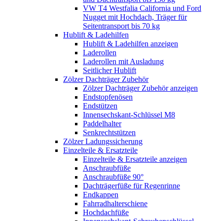
VW T4 Westfalia California und Ford
Nugget mit Hochdach, Träger für
Seitentransport bis 70 kg
Hublift & Ladehilfen
Hublift & Ladehilfen anzeigen
Laderollen
Laderollen mit Ausladung
Seitlicher Hublift
Zölzer Dachträger Zubehör
Zölzer Dachträger Zubehör anzeigen
Endstopfenösen
Endstützen
Innensechskant-Schlüssel M8
Paddelhalter
Senkrechtstützen
Zölzer Ladungssicherung
Einzelteile & Ersatzteile
Einzelteile & Ersatzteile anzeigen
Anschraubfüße
Anschraubfüße 90°
Dachträgerfüße für Regenrinne
Endkappen
Fahrradhalterschiene
Hochdachfüße