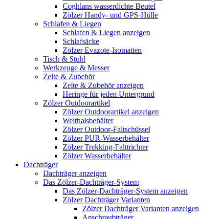
Coghlans wasserdichte Beutel
Zölzer Handy- und GPS-Hülle
Schlafen & Liegen
Schlafen & Liegen anzeigen
Schlafsäcke
Zölzer Evazote-Isomatten
Tisch & Stuhl
Werkzeuge & Messer
Zelte & Zubehör
Zelte & Zubehör anzeigen
Heringe für jeden Untergrund
Zölzer Outdoorartikel
Zölzer Outdoorartikel anzeigen
Weithalsbehälter
Zölzer Outdoor-Faltschüssel
Zölzer PUR-Wasserbehälter
Zölzer Trekking-Falttrichter
Zölzer Wasserbehälter
Dachträger
Dachträger anzeigen
Das Zölzer-Dachträger-System
Das Zölzer-Dachträger-System anzeigen
Zölzer Dachträger Varianten
Zölzer Dachträger Varianten anzeigen
Anschraubträger