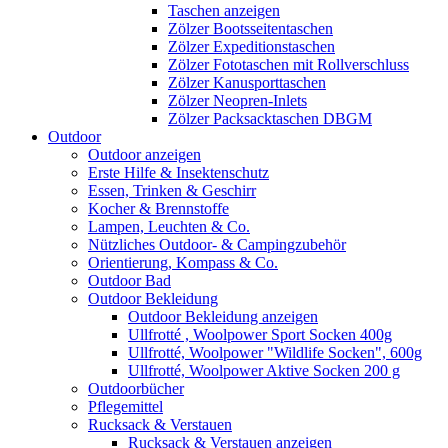
Taschen anzeigen
Zölzer Bootsseitentaschen
Zölzer Expeditionstaschen
Zölzer Fototaschen mit Rollverschluss
Zölzer Kanusporttaschen
Zölzer Neopren-Inlets
Zölzer Packsacktaschen DBGM
Outdoor
Outdoor anzeigen
Erste Hilfe & Insektenschutz
Essen, Trinken & Geschirr
Kocher & Brennstoffe
Lampen, Leuchten & Co.
Nützliches Outdoor- & Campingzubehör
Orientierung, Kompass & Co.
Outdoor Bad
Outdoor Bekleidung
Outdoor Bekleidung anzeigen
Ullfrotté , Woolpower Sport Socken 400g
Ullfrotté, Woolpower "Wildlife Socken", 600g
Ullfrotté, Woolpower Aktive Socken 200 g
Outdoorbücher
Pflegemittel
Rucksack & Verstauen
Rucksack & Verstauen anzeigen