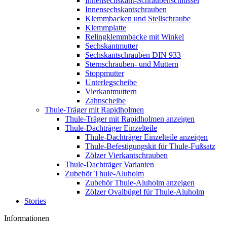
Innensechskant-Schraubenschlüssel
Innensechskantschrauben
Klemmbacken und Stellschraube
Klemmplatte
Relingklemmbacke mit Winkel
Sechskantmutter
Sechskantschrauben DIN 933
Sternschrauben- und Muttern
Stoppmutter
Unterlegscheibe
Vierkantmuttern
Zahnscheibe
Thule-Träger mit Rapidholmen
Thule-Träger mit Rapidholmen anzeigen
Thule-Dachträger Einzelteile
Thule-Dachträger Einzelteile anzeigen
Thule-Befestigungskit für Thule-Fußsatz
Zölzer Vierkantschrauben
Thule-Dachträger Varianten
Zubehör Thule-Aluholm
Zubehör Thule-Aluholm anzeigen
Zölzer Ovalbügel für Thule-Aluholm
Stories
Informationen