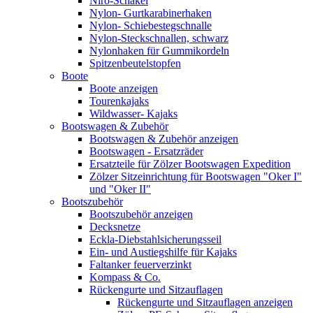
Niro-Schäkel
Nylon- Gurtkarabinerhaken
Nylon- Schiebestegschnalle
Nylon-Steckschnallen, schwarz
Nylonhaken für Gummikordeln
Spitzenbeutelstopfen
Boote
Boote anzeigen
Tourenkajaks
Wildwasser- Kajaks
Bootswagen & Zubehör
Bootswagen & Zubehör anzeigen
Bootswagen - Ersatzräder
Ersatzteile für Zölzer Bootswagen Expedition
Zölzer Sitzeinrichtung für Bootswagen "Oker I"
und "Oker II"
Bootszubehör
Bootszubehör anzeigen
Decksnetze
Eckla-Diebstahlsicherungsseil
Ein- und Austiegshilfe für Kajaks
Faltanker feuerverzinkt
Kompass & Co.
Rückengurte und Sitzauflagen
Rückengurte und Sitzauflagen anzeigen