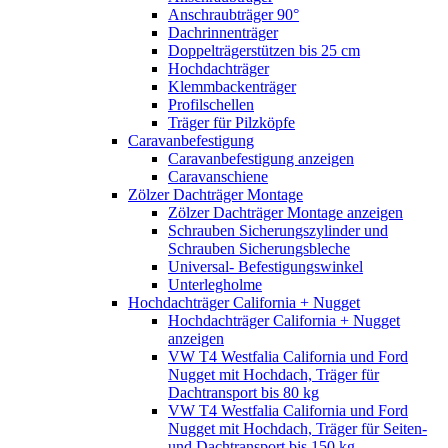
Anschraubträger 90°
Dachrinnenträger
Doppelträgerstützen bis 25 cm
Hochdachträger
Klemmbackenträger
Profilschellen
Träger für Pilzköpfe
Caravanbefestigung
Caravanbefestigung anzeigen
Caravanschiene
Zölzer Dachträger Montage
Zölzer Dachträger Montage anzeigen
Schrauben Sicherungszylinder und
Schrauben Sicherungsbleche
Universal- Befestigungswinkel
Unterlegholme
Hochdachträger California + Nugget
Hochdachträger California + Nugget
anzeigen
VW T4 Westfalia California und Ford
Nugget mit Hochdach, Träger für
Dachtransport bis 80 kg
VW T4 Westfalia California und Ford
Nugget mit Hochdach, Träger für Seiten-
und Dachtransport bis 150 kg