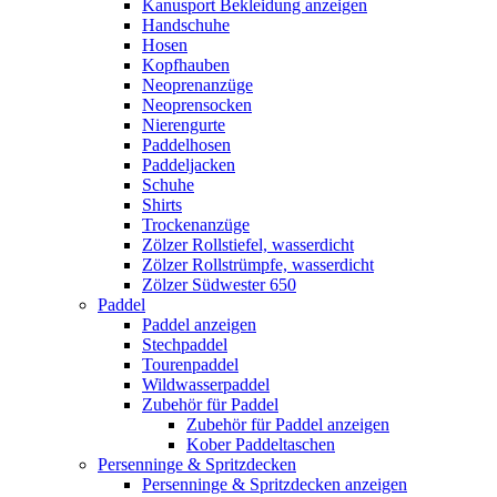
Kanusport Bekleidung anzeigen
Handschuhe
Hosen
Kopfhauben
Neoprenanzüge
Neoprensocken
Nierengurte
Paddelhosen
Paddeljacken
Schuhe
Shirts
Trockenanzüge
Zölzer Rollstiefel, wasserdicht
Zölzer Rollstrümpfe, wasserdicht
Zölzer Südwester 650
Paddel
Paddel anzeigen
Stechpaddel
Tourenpaddel
Wildwasserpaddel
Zubehör für Paddel
Zubehör für Paddel anzeigen
Kober Paddeltaschen
Persenninge & Spritzdecken
Persenninge & Spritzdecken anzeigen