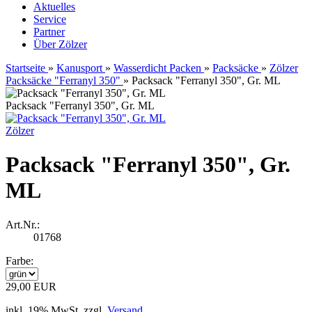
Aktuelles
Service
Partner
Über Zölzer
Startseite
»
Kanusport
»
Wasserdicht Packen
»
Packsäcke
»
Zölzer
Packsäcke "Ferranyl 350"
»
Packsack "Ferranyl 350", Gr. ML
Packsack "Ferranyl 350", Gr. ML
Zölzer
Packsack "Ferranyl 350", Gr.
ML
Art.Nr.:
01768
Farbe:
29,00 EUR
inkl. 19% MwSt. zzgl.
Versand