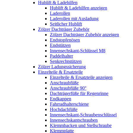
Hublift & Ladehilfen
Hublift & Ladehilfen anzeigen
Laderollen
Laderollen mit Ausladung
Seitlicher Hublift
Zölzer Dachträger Zubehör
Zölzer Dachträger Zubehör anzeigen
Endstopfenösen
Endstützen
Innensechskant-Schlüssel M8
Paddelhalter
Senkrechtstützen
Zölzer Ladungssicherung
Einzelteile & Ersatzteile
Einzelteile & Ersatzteile anzeigen
Anschraubfüße
Anschraubfüße 90°
Dachträgerfüße für Regenrinne
Endkappen
Fahrradhalterschiene
Hochdachfüße
Innensechskant-Schraubenschlüssel
Innensechskantschrauben
Klemmbacken und Stellschraube
Klemmplatte