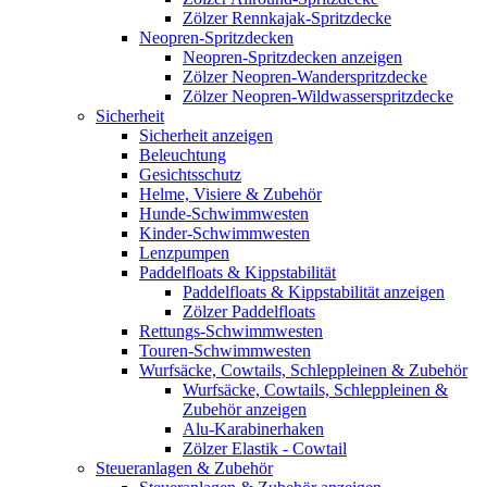
Zölzer Rennkajak-Spritzdecke
Neopren-Spritzdecken
Neopren-Spritzdecken anzeigen
Zölzer Neopren-Wanderspritzdecke
Zölzer Neopren-Wildwasserspritzdecke
Sicherheit
Sicherheit anzeigen
Beleuchtung
Gesichtsschutz
Helme, Visiere & Zubehör
Hunde-Schwimmwesten
Kinder-Schwimmwesten
Lenzpumpen
Paddelfloats & Kippstabilität
Paddelfloats & Kippstabilität anzeigen
Zölzer Paddelfloats
Rettungs-Schwimmwesten
Touren-Schwimmwesten
Wurfsäcke, Cowtails, Schleppleinen & Zubehör
Wurfsäcke, Cowtails, Schleppleinen &
Zubehör anzeigen
Alu-Karabinerhaken
Zölzer Elastik - Cowtail
Steueranlagen & Zubehör