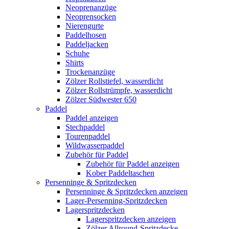
Neoprenanzüge
Neoprensocken
Nierengurte
Paddelhosen
Paddeljacken
Schuhe
Shirts
Trockenanzüge
Zölzer Rollstiefel, wasserdicht
Zölzer Rollstrümpfe, wasserdicht
Zölzer Südwester 650
Paddel
Paddel anzeigen
Stechpaddel
Tourenpaddel
Wildwasserpaddel
Zubehör für Paddel
Zubehör für Paddel anzeigen
Kober Paddeltaschen
Persenninge & Spritzdecken
Persenninge & Spritzdecken anzeigen
Lager-Persenning-Spritzdecken
Lagerspritzdecken
Lagerspritzdecken anzeigen
Zölzer Allround-Spritzdecke