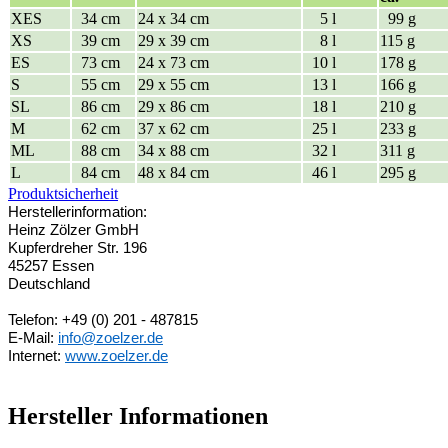
XES
34 cm
24 x 34 cm
5 l
99 g
XS
39 cm
29 x 39 cm
8 l
115 g
ES
73 cm
24 x 73 cm
10 l
178 g
S
55 cm
29 x 55 cm
13 l
166 g
SL
86 cm
29 x 86 cm
18 l
210 g
M
62 cm
37 x 62 cm
25 l
233 g
ML
88 cm
34 x 88 cm
32 l
311 g
L
84 cm
48 x 84 cm
46 l
295 g
Produktsicherheit
Herstellerinformation:
Heinz Zölzer GmbH
Kupferdreher Str. 196
45257 Essen
Deutschland
Telefon: +49 (0) 201 - 487815
E-Mail:
info@zoelzer.de
Internet:
www.zoelzer.de
Hersteller Informationen