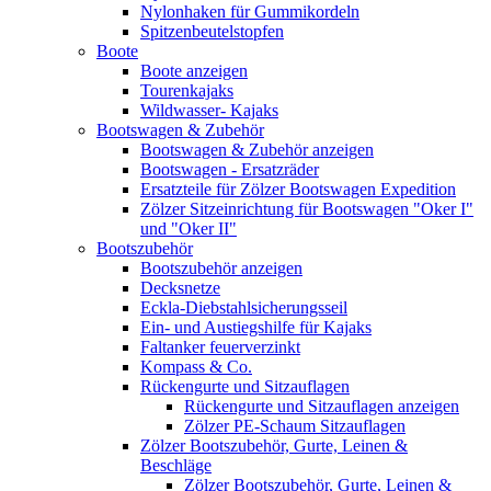
Nylonhaken für Gummikordeln
Spitzenbeutelstopfen
Boote
Boote anzeigen
Tourenkajaks
Wildwasser- Kajaks
Bootswagen & Zubehör
Bootswagen & Zubehör anzeigen
Bootswagen - Ersatzräder
Ersatzteile für Zölzer Bootswagen Expedition
Zölzer Sitzeinrichtung für Bootswagen "Oker I"
und "Oker II"
Bootszubehör
Bootszubehör anzeigen
Decksnetze
Eckla-Diebstahlsicherungsseil
Ein- und Austiegshilfe für Kajaks
Faltanker feuerverzinkt
Kompass & Co.
Rückengurte und Sitzauflagen
Rückengurte und Sitzauflagen anzeigen
Zölzer PE-Schaum Sitzauflagen
Zölzer Bootszubehör, Gurte, Leinen &
Beschläge
Zölzer Bootszubehör, Gurte, Leinen &