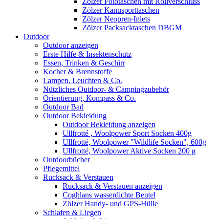
Zölzer Fototaschen mit Rollverschluss
Zölzer Kanusporttaschen
Zölzer Neopren-Inlets
Zölzer Packsacktaschen DBGM
Outdoor
Outdoor anzeigen
Erste Hilfe & Insektenschutz
Essen, Trinken & Geschirr
Kocher & Brennstoffe
Lampen, Leuchten & Co.
Nützliches Outdoor- & Campingzubehör
Orientierung, Kompass & Co.
Outdoor Bad
Outdoor Bekleidung
Outdoor Bekleidung anzeigen
Ullfrotté , Woolpower Sport Socken 400g
Ullfrotté, Woolpower "Wildlife Socken", 600g
Ullfrotté, Woolpower Aktive Socken 200 g
Outdoorbücher
Pflegemittel
Rucksack & Verstauen
Rucksack & Verstauen anzeigen
Coghlans wasserdichte Beutel
Zölzer Handy- und GPS-Hülle
Schlafen & Liegen