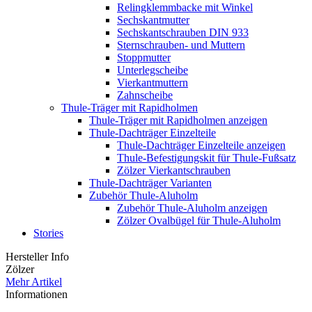
Relingklemmbacke mit Winkel
Sechskantmutter
Sechskantschrauben DIN 933
Sternschrauben- und Muttern
Stoppmutter
Unterlegscheibe
Vierkantmuttern
Zahnscheibe
Thule-Träger mit Rapidholmen
Thule-Träger mit Rapidholmen anzeigen
Thule-Dachträger Einzelteile
Thule-Dachträger Einzelteile anzeigen
Thule-Befestigungskit für Thule-Fußsatz
Zölzer Vierkantschrauben
Thule-Dachträger Varianten
Zubehör Thule-Aluholm
Zubehör Thule-Aluholm anzeigen
Zölzer Ovalbügel für Thule-Aluholm
Stories
Hersteller Info
Zölzer
Mehr Artikel
Informationen