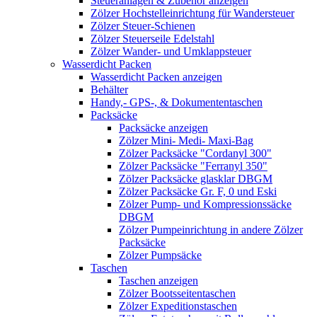
Steueranlagen & Zubehör anzeigen
Zölzer Hochstelleinrichtung für Wandersteuer
Zölzer Steuer-Schienen
Zölzer Steuerseile Edelstahl
Zölzer Wander- und Umklappsteuer
Wasserdicht Packen
Wasserdicht Packen anzeigen
Behälter
Handy,- GPS-, & Dokumententaschen
Packsäcke
Packsäcke anzeigen
Zölzer Mini- Medi- Maxi-Bag
Zölzer Packsäcke "Cordanyl 300"
Zölzer Packsäcke "Ferranyl 350"
Zölzer Packsäcke glasklar DBGM
Zölzer Packsäcke Gr. F, 0 und Eski
Zölzer Pump- und Kompressionssäcke
DBGM
Zölzer Pumpeinrichtung in andere Zölzer
Packsäcke
Zölzer Pumpsäcke
Taschen
Taschen anzeigen
Zölzer Bootsseitentaschen
Zölzer Expeditionstaschen