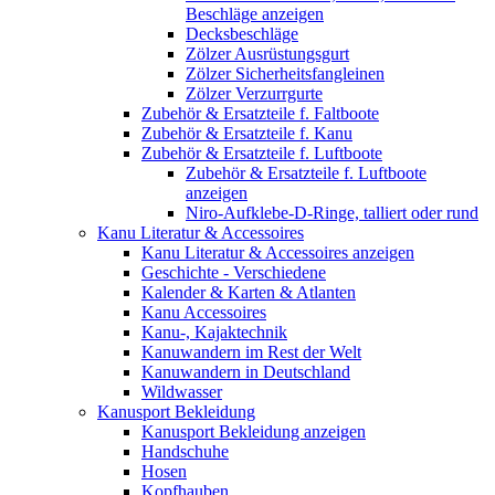
Beschläge anzeigen
Decksbeschläge
Zölzer Ausrüstungsgurt
Zölzer Sicherheitsfangleinen
Zölzer Verzurrgurte
Zubehör & Ersatzteile f. Faltboote
Zubehör & Ersatzteile f. Kanu
Zubehör & Ersatzteile f. Luftboote
Zubehör & Ersatzteile f. Luftboote
anzeigen
Niro-Aufklebe-D-Ringe, talliert oder rund
Kanu Literatur & Accessoires
Kanu Literatur & Accessoires anzeigen
Geschichte - Verschiedene
Kalender & Karten & Atlanten
Kanu Accessoires
Kanu-, Kajaktechnik
Kanuwandern im Rest der Welt
Kanuwandern in Deutschland
Wildwasser
Kanusport Bekleidung
Kanusport Bekleidung anzeigen
Handschuhe
Hosen
Kopfhauben