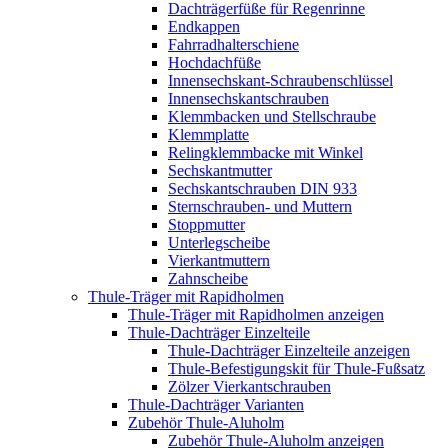
Dachträgerfüße für Regenrinne
Endkappen
Fahrradhalterschiene
Hochdachfüße
Innensechskant-Schraubenschlüssel
Innensechskantschrauben
Klemmbacken und Stellschraube
Klemmplatte
Relingklemmbacke mit Winkel
Sechskantmutter
Sechskantschrauben DIN 933
Sternschrauben- und Muttern
Stoppmutter
Unterlegscheibe
Vierkantmuttern
Zahnscheibe
Thule-Träger mit Rapidholmen
Thule-Träger mit Rapidholmen anzeigen
Thule-Dachträger Einzelteile
Thule-Dachträger Einzelteile anzeigen
Thule-Befestigungskit für Thule-Fußsatz
Zölzer Vierkantschrauben
Thule-Dachträger Varianten
Zubehör Thule-Aluholm
Zubehör Thule-Aluholm anzeigen