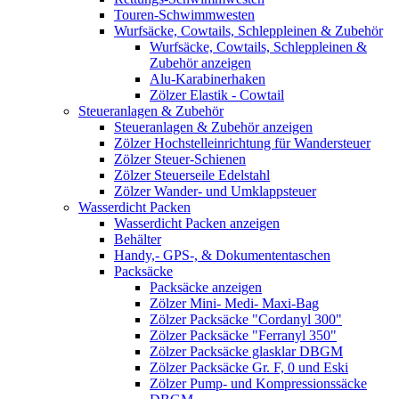
Touren-Schwimmwesten
Wurfsäcke, Cowtails, Schleppleinen & Zubehör
Wurfsäcke, Cowtails, Schleppleinen &
Zubehör anzeigen
Alu-Karabinerhaken
Zölzer Elastik - Cowtail
Steueranlagen & Zubehör
Steueranlagen & Zubehör anzeigen
Zölzer Hochstelleinrichtung für Wandersteuer
Zölzer Steuer-Schienen
Zölzer Steuerseile Edelstahl
Zölzer Wander- und Umklappsteuer
Wasserdicht Packen
Wasserdicht Packen anzeigen
Behälter
Handy,- GPS-, & Dokumententaschen
Packsäcke
Packsäcke anzeigen
Zölzer Mini- Medi- Maxi-Bag
Zölzer Packsäcke "Cordanyl 300"
Zölzer Packsäcke "Ferranyl 350"
Zölzer Packsäcke glasklar DBGM
Zölzer Packsäcke Gr. F, 0 und Eski
Zölzer Pump- und Kompressionssäcke