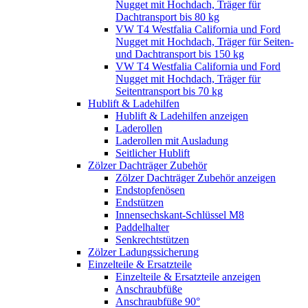
Nugget mit Hochdach, Träger für
Dachtransport bis 80 kg
VW T4 Westfalia California und Ford
Nugget mit Hochdach, Träger für Seiten-
und Dachtransport bis 150 kg
VW T4 Westfalia California und Ford
Nugget mit Hochdach, Träger für
Seitentransport bis 70 kg
Hublift & Ladehilfen
Hublift & Ladehilfen anzeigen
Laderollen
Laderollen mit Ausladung
Seitlicher Hublift
Zölzer Dachträger Zubehör
Zölzer Dachträger Zubehör anzeigen
Endstopfenösen
Endstützen
Innensechskant-Schlüssel M8
Paddelhalter
Senkrechtstützen
Zölzer Ladungssicherung
Einzelteile & Ersatzteile
Einzelteile & Ersatzteile anzeigen
Anschraubfüße
Anschraubfüße 90°