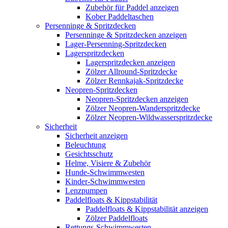
Zubehör für Paddel anzeigen
Kober Paddeltaschen
Persenninge & Spritzdecken
Persenninge & Spritzdecken anzeigen
Lager-Persenning-Spritzdecken
Lagerspritzdecken
Lagerspritzdecken anzeigen
Zölzer Allround-Spritzdecke
Zölzer Rennkajak-Spritzdecke
Neopren-Spritzdecken
Neopren-Spritzdecken anzeigen
Zölzer Neopren-Wanderspritzdecke
Zölzer Neopren-Wildwasserspritzdecke
Sicherheit
Sicherheit anzeigen
Beleuchtung
Gesichtsschutz
Helme, Visiere & Zubehör
Hunde-Schwimmwesten
Kinder-Schwimmwesten
Lenzpumpen
Paddelfloats & Kippstabilität
Paddelfloats & Kippstabilität anzeigen
Zölzer Paddelfloats
Rettungs-Schwimmwesten