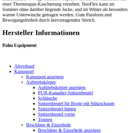
einer Thermospan-Kaschierung versehen. NeoFlex kann im
Sommer ohne darüber liegende Jacke, und im Winter als besonders
warme Unterwäsche getragen werden. Gute Passform und
Bewegungsfreiheit durch hervorragenden Stretch.
Hersteller Informationen
Palm Equipment
Abverkauf
Kanusport
Kanusport anzeigen
Auftriebskörper
Auftriebskörper anzeigen
PUR-Kanadier-Spitzenbeutel
Schläuche
Spitzenbeutel für Boote mit Stützschaum
Spitzenbeutel hinten
Spitzenbeutel vorne
Tonnen
Beschläge & Einzelteile
Beschläge & Einzelteile anzeigen