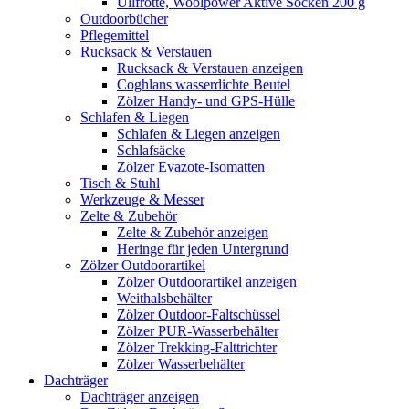
Ullfrotté, Woolpower Aktive Socken 200 g
Outdoorbücher
Pflegemittel
Rucksack & Verstauen
Rucksack & Verstauen anzeigen
Coghlans wasserdichte Beutel
Zölzer Handy- und GPS-Hülle
Schlafen & Liegen
Schlafen & Liegen anzeigen
Schlafsäcke
Zölzer Evazote-Isomatten
Tisch & Stuhl
Werkzeuge & Messer
Zelte & Zubehör
Zelte & Zubehör anzeigen
Heringe für jeden Untergrund
Zölzer Outdoorartikel
Zölzer Outdoorartikel anzeigen
Weithalsbehälter
Zölzer Outdoor-Faltschüssel
Zölzer PUR-Wasserbehälter
Zölzer Trekking-Falttrichter
Zölzer Wasserbehälter
Dachträger
Dachträger anzeigen