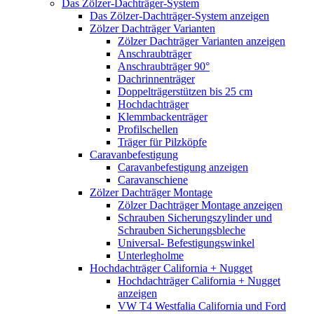
Das Zölzer-Dachträger-System
Das Zölzer-Dachträger-System anzeigen
Zölzer Dachträger Varianten
Zölzer Dachträger Varianten anzeigen
Anschraubträger
Anschraubträger 90°
Dachrinnenträger
Doppelträgerstützen bis 25 cm
Hochdachträger
Klemmbackenträger
Profilschellen
Träger für Pilzköpfe
Caravanbefestigung
Caravanbefestigung anzeigen
Caravanschiene
Zölzer Dachträger Montage
Zölzer Dachträger Montage anzeigen
Schrauben Sicherungszylinder und
Schrauben Sicherungsbleche
Universal- Befestigungswinkel
Unterlegholme
Hochdachträger California + Nugget
Hochdachträger California + Nugget
anzeigen
VW T4 Westfalia California und Ford