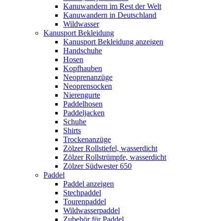
Kanuwandern im Rest der Welt
Kanuwandern in Deutschland
Wildwasser
Kanusport Bekleidung
Kanusport Bekleidung anzeigen
Handschuhe
Hosen
Kopfhauben
Neoprenanzüge
Neoprensocken
Nierengurte
Paddelhosen
Paddeljacken
Schuhe
Shirts
Trockenanzüge
Zölzer Rollstiefel, wasserdicht
Zölzer Rollstrümpfe, wasserdicht
Zölzer Südwester 650
Paddel
Paddel anzeigen
Stechpaddel
Tourenpaddel
Wildwasserpaddel
Zubehör für Paddel