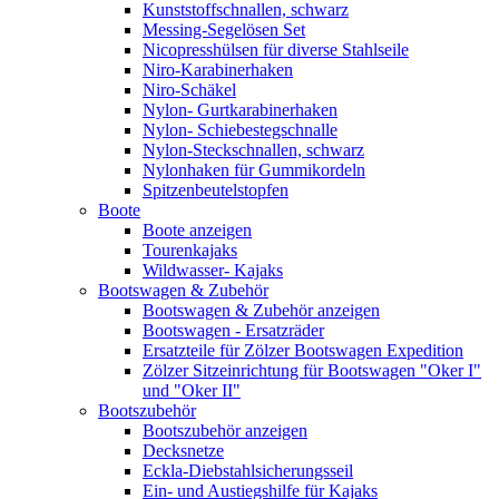
Kunststoffschnallen, schwarz
Messing-Segelösen Set
Nicopresshülsen für diverse Stahlseile
Niro-Karabinerhaken
Niro-Schäkel
Nylon- Gurtkarabinerhaken
Nylon- Schiebestegschnalle
Nylon-Steckschnallen, schwarz
Nylonhaken für Gummikordeln
Spitzenbeutelstopfen
Boote
Boote anzeigen
Tourenkajaks
Wildwasser- Kajaks
Bootswagen & Zubehör
Bootswagen & Zubehör anzeigen
Bootswagen - Ersatzräder
Ersatzteile für Zölzer Bootswagen Expedition
Zölzer Sitzeinrichtung für Bootswagen "Oker I"
und "Oker II"
Bootszubehör
Bootszubehör anzeigen
Decksnetze
Eckla-Diebstahlsicherungsseil
Ein- und Austiegshilfe für Kajaks