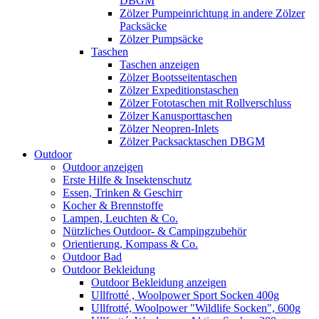
DBGM
Zölzer Pumpeinrichtung in andere Zölzer
Packsäcke
Zölzer Pumpsäcke
Taschen
Taschen anzeigen
Zölzer Bootsseitentaschen
Zölzer Expeditionstaschen
Zölzer Fototaschen mit Rollverschluss
Zölzer Kanusporttaschen
Zölzer Neopren-Inlets
Zölzer Packsacktaschen DBGM
Outdoor
Outdoor anzeigen
Erste Hilfe & Insektenschutz
Essen, Trinken & Geschirr
Kocher & Brennstoffe
Lampen, Leuchten & Co.
Nützliches Outdoor- & Campingzubehör
Orientierung, Kompass & Co.
Outdoor Bad
Outdoor Bekleidung
Outdoor Bekleidung anzeigen
Ullfrotté , Woolpower Sport Socken 400g
Ullfrotté, Woolpower "Wildlife Socken", 600g