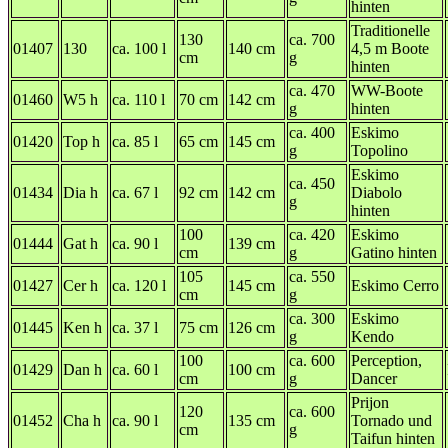
hinten
Traditionelle
130
ca. 700
01407
130
ca. 100 l
140 cm
4,5 m Boote
cm
g
hinten
ca. 470
WW-Boote
01460
W5 h
ca. 110 l
70 cm
142 cm
g
hinten
ca. 400
Eskimo
01420
Top h
ca. 85 l
65 cm
145 cm
g
Topolino
Eskimo
ca. 450
01434
Dia h
ca. 67 l
92 cm
142 cm
Diabolo
g
hinten
100
ca. 420
Eskimo
01444
Gat h
ca. 90 l
139 cm
cm
g
Gatino hinten
105
ca. 550
01427
Cer h
ca. 120 l
145 cm
Eskimo Cerro
cm
g
ca. 300
Eskimo
01445
Ken h
ca. 37 l
75 cm
126 cm
g
Kendo
100
ca. 600
Perception,
01429
Dan h
ca. 60 l
100 cm
cm
g
Dancer
Prijon
120
ca. 600
01452
Cha h
ca. 90 l
135 cm
Tornado und
cm
g
Taifun hinten