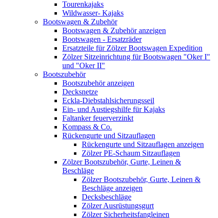
Tourenkajaks
Wildwasser- Kajaks
Bootswagen & Zubehör
Bootswagen & Zubehör anzeigen
Bootswagen - Ersatzräder
Ersatzteile für Zölzer Bootswagen Expedition
Zölzer Sitzeinrichtung für Bootswagen "Oker I"
und "Oker II"
Bootszubehör
Bootszubehör anzeigen
Decksnetze
Eckla-Diebstahlsicherungsseil
Ein- und Austiegshilfe für Kajaks
Faltanker feuerverzinkt
Kompass & Co.
Rückengurte und Sitzauflagen
Rückengurte und Sitzauflagen anzeigen
Zölzer PE-Schaum Sitzauflagen
Zölzer Bootszubehör, Gurte, Leinen &
Beschläge
Zölzer Bootszubehör, Gurte, Leinen &
Beschläge anzeigen
Decksbeschläge
Zölzer Ausrüstungsgurt
Zölzer Sicherheitsfangleinen