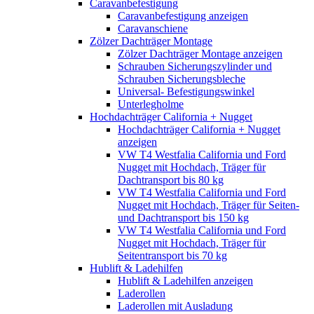
Caravanbefestigung
Caravanbefestigung anzeigen
Caravanschiene
Zölzer Dachträger Montage
Zölzer Dachträger Montage anzeigen
Schrauben Sicherungszylinder und
Schrauben Sicherungsbleche
Universal- Befestigungswinkel
Unterlegholme
Hochdachträger California + Nugget
Hochdachträger California + Nugget
anzeigen
VW T4 Westfalia California und Ford
Nugget mit Hochdach, Träger für
Dachtransport bis 80 kg
VW T4 Westfalia California und Ford
Nugget mit Hochdach, Träger für Seiten-
und Dachtransport bis 150 kg
VW T4 Westfalia California und Ford
Nugget mit Hochdach, Träger für
Seitentransport bis 70 kg
Hublift & Ladehilfen
Hublift & Ladehilfen anzeigen
Laderollen
Laderollen mit Ausladung