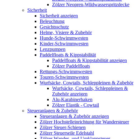
Zölzer Neopren-Wildwasserspritzdecke
Sicherheit
Sicherheit anzeigen
Beleuchtung
Gesichtsschutz
Helme, Visiere & Zubehör
Hunde-Schwimmwesten
Kinder-Schwimmwesten
Lenzpumpen
Paddelfloats & Kippstabilität
Paddelfloats & Kippstabilität anzeigen
Zölzer Paddelfloats
Rettungs-Schwimmwesten
Touren-Schwimmwesten
Wurfsäcke, Cowtails, Schleppleinen & Zubehör
Wurfsäcke, Cowtails, Schleppleinen &
Zubehör anzeigen
Alu-Karabinerhaken
Zölzer Elastik - Cowtail
Steueranlagen & Zubehör
Steueranlagen & Zubehör anzeigen
Zölzer Hochstelleinrichtung für Wandersteuer
Zölzer Steuer-Schienen
Zölzer Steuerseile Edelstahl
Zölzer Wander- und Umklappsteuer