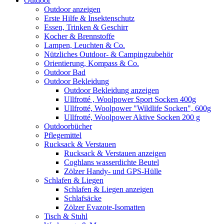
Outdoor
Outdoor anzeigen
Erste Hilfe & Insektenschutz
Essen, Trinken & Geschirr
Kocher & Brennstoffe
Lampen, Leuchten & Co.
Nützliches Outdoor- & Campingzubehör
Orientierung, Kompass & Co.
Outdoor Bad
Outdoor Bekleidung
Outdoor Bekleidung anzeigen
Ullfrotté , Woolpower Sport Socken 400g
Ullfrotté, Woolpower "Wildlife Socken", 600g
Ullfrotté, Woolpower Aktive Socken 200 g
Outdoorbücher
Pflegemittel
Rucksack & Verstauen
Rucksack & Verstauen anzeigen
Coghlans wasserdichte Beutel
Zölzer Handy- und GPS-Hülle
Schlafen & Liegen
Schlafen & Liegen anzeigen
Schlafsäcke
Zölzer Evazote-Isomatten
Tisch & Stuhl