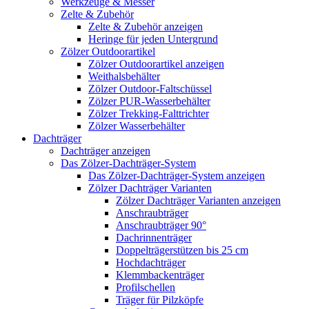
Werkzeuge & Messer
Zelte & Zubehör
Zelte & Zubehör anzeigen
Heringe für jeden Untergrund
Zölzer Outdoorartikel
Zölzer Outdoorartikel anzeigen
Weithalsbehälter
Zölzer Outdoor-Faltschüssel
Zölzer PUR-Wasserbehälter
Zölzer Trekking-Falttrichter
Zölzer Wasserbehälter
Dachträger
Dachträger anzeigen
Das Zölzer-Dachträger-System
Das Zölzer-Dachträger-System anzeigen
Zölzer Dachträger Varianten
Zölzer Dachträger Varianten anzeigen
Anschraubträger
Anschraubträger 90°
Dachrinnenträger
Doppelträgerstützen bis 25 cm
Hochdachträger
Klemmbackenträger
Profilschellen
Träger für Pilzköpfe