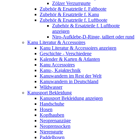
Zölzer Verzurrgurte
Zubehör & Ersatzteile f. Faltboote
Zubehör & Ersatzteile f. Kanu
Zubehör & Ersatzteile f. Luftboote
Zubehör & Ersatzteile f. Luftboote
anzeigen
Niro-Aufklebe-D-Ringe, talliert oder rund
Kanu Literatur & Accessoires
Kanu Literatur & Accessoires anzeigen
Geschichte - Verschiedene
Kalender & Karten & Atlanten
Kanu Accessoires
Kanu-, Kajaktechnik
Kanuwandern im Rest der Welt
Kanuwandern in Deutschland
Wildwasser
Kanusport Bekleidung
Kanusport Bekleidung anzeigen
Handschuhe
Hosen
Kopfhauben
Neoprenanzüge
Neoprensocken
Nierengurte
Paddelhosen