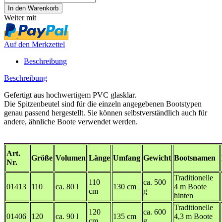
Weiter mit
Auf den Merkzettel
Beschreibung
Beschreibung
Gefertigt aus hochwertigem PVC glasklar.
Die Spitzenbeutel sind für die einzeln angegebenen Bootstypen
genau passend hergestellt. Sie können selbstverständlich auch für
andere, ähnliche Boote verwendet werden.
Art.
Größe
Volumen
Länge
Umfang
Gewicht
Bootsnamen
Nr.
Traditionelle
110
ca. 500
01413
110
ca. 80 l
130 cm
4 m Boote
cm
g
hinten
Traditionelle
120
ca. 600
01406
120
ca. 90 l
135 cm
4,3 m Boote
cm
g