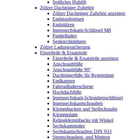
Seitlicher Hublift
Zölzer Dachträger Zubehör
Zölzer Dachträger Zubehör anzeigen
Endstopfenösen
Endstützen
Innensechskant-Schlüssel M8
Paddelhalter
Senkrechtstützen
Zölzer Ladungssicherung
Einzelteile & Ersatzteile
Einzelteile & Ersatzteile anzeigen
Anschraubfüße
Anschraubfüße 90°
Dachträgerfüße für Regenrinne
Endkappen
Fahrradhalterschiene
Hochdachfüße
Innensechskant-Schraubenschlüssel
Innensechskantschrauben
Klemmbacken und Stellschraube
Klemmplatte
Relingklemmbacke mit Winkel
Sechskantmutter
Sechskantschrauben DIN 933
Sternschrauben- und Muttern