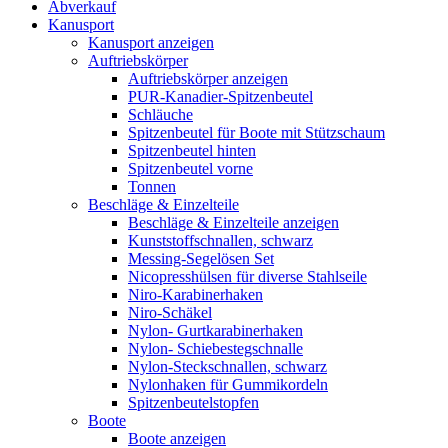
Abverkauf
Kanusport
Kanusport anzeigen
Auftriebskörper
Auftriebskörper anzeigen
PUR-Kanadier-Spitzenbeutel
Schläuche
Spitzenbeutel für Boote mit Stützschaum
Spitzenbeutel hinten
Spitzenbeutel vorne
Tonnen
Beschläge & Einzelteile
Beschläge & Einzelteile anzeigen
Kunststoffschnallen, schwarz
Messing-Segelösen Set
Nicopresshülsen für diverse Stahlseile
Niro-Karabinerhaken
Niro-Schäkel
Nylon- Gurtkarabinerhaken
Nylon- Schiebestegschnalle
Nylon-Steckschnallen, schwarz
Nylonhaken für Gummikordeln
Spitzenbeutelstopfen
Boote
Boote anzeigen