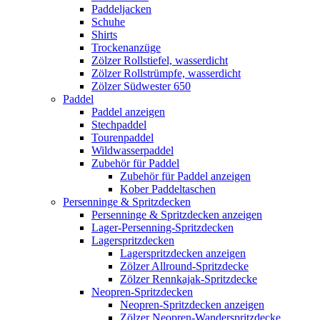
Paddeljacken
Schuhe
Shirts
Trockenanzüge
Zölzer Rollstiefel, wasserdicht
Zölzer Rollstrümpfe, wasserdicht
Zölzer Südwester 650
Paddel
Paddel anzeigen
Stechpaddel
Tourenpaddel
Wildwasserpaddel
Zubehör für Paddel
Zubehör für Paddel anzeigen
Kober Paddeltaschen
Persenninge & Spritzdecken
Persenninge & Spritzdecken anzeigen
Lager-Persenning-Spritzdecken
Lagerspritzdecken
Lagerspritzdecken anzeigen
Zölzer Allround-Spritzdecke
Zölzer Rennkajak-Spritzdecke
Neopren-Spritzdecken
Neopren-Spritzdecken anzeigen
Zölzer Neopren-Wanderspritzdecke