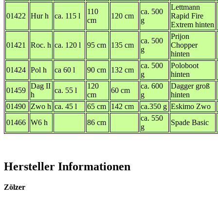
Lettmann
110
ca. 500
01422
Hur h
ca. 115 l
120 cm
Rapid Fire
cm
g
Extrem hinten
Prijon
ca. 500
01421
Roc. h
ca. 120 l
95 cm
135 cm
Chopper
g
hinten
ca. 500
Poloboot
01424
Pol h
ca 60 l
90 cm
132 cm
g
hinten
Dag II
120
ca. 600
Dagger groß
01459
ca. 55 l
60 cm
h
cm
g
hinten
01490
Zwo h
ca. 45 l
65 cm
142 cm
ca.350 g
Eskimo Zwo
ca. 550
01466
W6 h
86 cm
Spade Basic
g
Hersteller Informationen
Zölzer