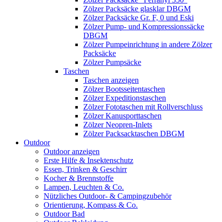
Zölzer Packsäcke glasklar DBGM
Zölzer Packsäcke Gr. F, 0 und Eski
Zölzer Pump- und Kompressionssäcke
DBGM
Zölzer Pumpeinrichtung in andere Zölzer
Packsäcke
Zölzer Pumpsäcke
Taschen
Taschen anzeigen
Zölzer Bootsseitentaschen
Zölzer Expeditionstaschen
Zölzer Fototaschen mit Rollverschluss
Zölzer Kanusporttaschen
Zölzer Neopren-Inlets
Zölzer Packsacktaschen DBGM
Outdoor
Outdoor anzeigen
Erste Hilfe & Insektenschutz
Essen, Trinken & Geschirr
Kocher & Brennstoffe
Lampen, Leuchten & Co.
Nützliches Outdoor- & Campingzubehör
Orientierung, Kompass & Co.
Outdoor Bad