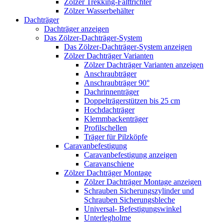
Zölzer Trekking-Falttrichter
Zölzer Wasserbehälter
Dachträger
Dachträger anzeigen
Das Zölzer-Dachträger-System
Das Zölzer-Dachträger-System anzeigen
Zölzer Dachträger Varianten
Zölzer Dachträger Varianten anzeigen
Anschraubträger
Anschraubträger 90°
Dachrinnenträger
Doppelträgerstützen bis 25 cm
Hochdachträger
Klemmbackenträger
Profilschellen
Träger für Pilzköpfe
Caravanbefestigung
Caravanbefestigung anzeigen
Caravanschiene
Zölzer Dachträger Montage
Zölzer Dachträger Montage anzeigen
Schrauben Sicherungszylinder und
Schrauben Sicherungsbleche
Universal- Befestigungswinkel
Unterlegholme