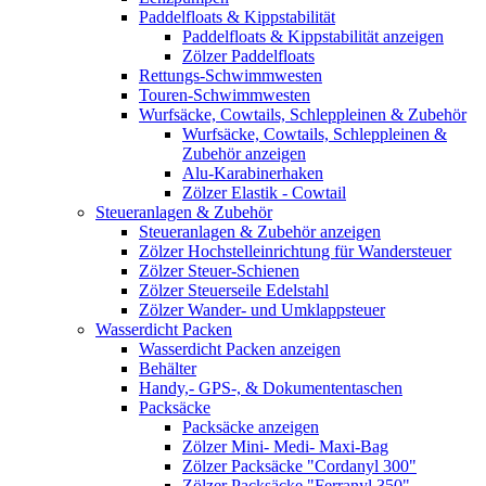
Paddelfloats & Kippstabilität
Paddelfloats & Kippstabilität anzeigen
Zölzer Paddelfloats
Rettungs-Schwimmwesten
Touren-Schwimmwesten
Wurfsäcke, Cowtails, Schleppleinen & Zubehör
Wurfsäcke, Cowtails, Schleppleinen &
Zubehör anzeigen
Alu-Karabinerhaken
Zölzer Elastik - Cowtail
Steueranlagen & Zubehör
Steueranlagen & Zubehör anzeigen
Zölzer Hochstelleinrichtung für Wandersteuer
Zölzer Steuer-Schienen
Zölzer Steuerseile Edelstahl
Zölzer Wander- und Umklappsteuer
Wasserdicht Packen
Wasserdicht Packen anzeigen
Behälter
Handy,- GPS-, & Dokumententaschen
Packsäcke
Packsäcke anzeigen
Zölzer Mini- Medi- Maxi-Bag
Zölzer Packsäcke "Cordanyl 300"
Zölzer Packsäcke "Ferranyl 350"