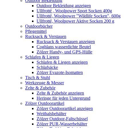
Outdoor Bekleidung
Outdoor Bekleidung anzeigen
Ullfrotté , Woolpower Sport Socken 400g
Ullfrotté, Woolpower "Wildlife Socken", 600g
Ullfrotté, Woolpower Aktive Socken 200 g
Outdoorbücher
Pflegemittel
Rucksack & Verstauen
Rucksack & Verstauen anzeigen
Coghlans wasserdichte Beutel
Zölzer Handy- und GPS-Hülle
Schlafen & Liegen
Schlafen & Liegen anzeigen
Schlafsäcke
Zölzer Evazote-Isomatten
Tisch & Stuhl
Werkzeuge & Messer
Zelte & Zubehör
Zelte & Zubehör anzeigen
Heringe für jeden Untergrund
Zölzer Outdoorartikel
Zölzer Outdoorartikel anzeigen
Weithalsbehälter
Zölzer Outdoor-Faltschüssel
Zölzer PUR-Wasserbehälter