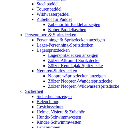
Stechpaddel
Tourenpaddel
Wildwasserpaddel
Zubehör für Paddel
Zubehör für Paddel anzeigen
Kober Paddeltaschen
Persenninge & Spritzdecken
Persenninge & Spritzdecken anzeigen
Lager-Persenning-Spritzdecken
Lagerspritzdecken
Lagerspritzdecken anzeigen
Zölzer Allround-Spritzdecke
Zölzer Rennkajak-Spritzdecke
Neopren-Spritzdecken
Neopren-Spritzdecken anzeigen
Zölzer Neopren-Wanderspritzdecke
Zölzer Neopren-Wildwasserspritzdecke
Sicherheit
Sicherheit anzeigen
Beleuchtung
Gesichtsschutz
Helme, Visiere & Zubehör
Hunde-Schwimmwesten
Kinder-Schwimmwesten
Lenzpumpen