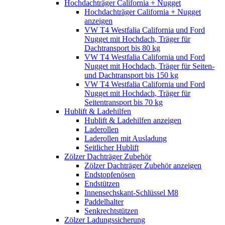
Hochdachträger California + Nugget
Hochdachträger California + Nugget
anzeigen
VW T4 Westfalia California und Ford
Nugget mit Hochdach, Träger für
Dachtransport bis 80 kg
VW T4 Westfalia California und Ford
Nugget mit Hochdach, Träger für Seiten-
und Dachtransport bis 150 kg
VW T4 Westfalia California und Ford
Nugget mit Hochdach, Träger für
Seitentransport bis 70 kg
Hublift & Ladehilfen
Hublift & Ladehilfen anzeigen
Laderollen
Laderollen mit Ausladung
Seitlicher Hublift
Zölzer Dachträger Zubehör
Zölzer Dachträger Zubehör anzeigen
Endstopfenösen
Endstützen
Innensechskant-Schlüssel M8
Paddelhalter
Senkrechtstützen
Zölzer Ladungssicherung