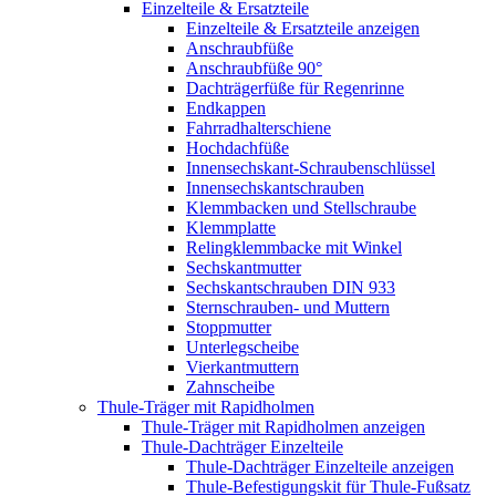
Einzelteile & Ersatzteile
Einzelteile & Ersatzteile anzeigen
Anschraubfüße
Anschraubfüße 90°
Dachträgerfüße für Regenrinne
Endkappen
Fahrradhalterschiene
Hochdachfüße
Innensechskant-Schraubenschlüssel
Innensechskantschrauben
Klemmbacken und Stellschraube
Klemmplatte
Relingklemmbacke mit Winkel
Sechskantmutter
Sechskantschrauben DIN 933
Sternschrauben- und Muttern
Stoppmutter
Unterlegscheibe
Vierkantmuttern
Zahnscheibe
Thule-Träger mit Rapidholmen
Thule-Träger mit Rapidholmen anzeigen
Thule-Dachträger Einzelteile
Thule-Dachträger Einzelteile anzeigen
Thule-Befestigungskit für Thule-Fußsatz