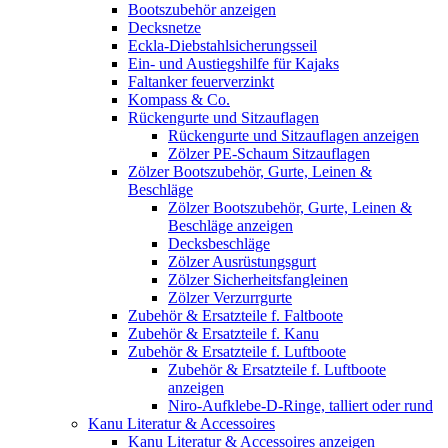
Bootszubehör anzeigen
Decksnetze
Eckla-Diebstahlsicherungsseil
Ein- und Austiegshilfe für Kajaks
Faltanker feuerverzinkt
Kompass & Co.
Rückengurte und Sitzauflagen
Rückengurte und Sitzauflagen anzeigen
Zölzer PE-Schaum Sitzauflagen
Zölzer Bootszubehör, Gurte, Leinen &
Beschläge
Zölzer Bootszubehör, Gurte, Leinen &
Beschläge anzeigen
Decksbeschläge
Zölzer Ausrüstungsgurt
Zölzer Sicherheitsfangleinen
Zölzer Verzurrgurte
Zubehör & Ersatzteile f. Faltboote
Zubehör & Ersatzteile f. Kanu
Zubehör & Ersatzteile f. Luftboote
Zubehör & Ersatzteile f. Luftboote
anzeigen
Niro-Aufklebe-D-Ringe, talliert oder rund
Kanu Literatur & Accessoires
Kanu Literatur & Accessoires anzeigen