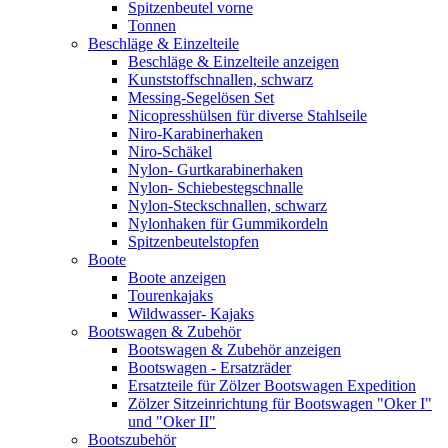
Spitzenbeutel vorne
Tonnen
Beschläge & Einzelteile
Beschläge & Einzelteile anzeigen
Kunststoffschnallen, schwarz
Messing-Segelösen Set
Nicopresshülsen für diverse Stahlseile
Niro-Karabinerhaken
Niro-Schäkel
Nylon- Gurtkarabinerhaken
Nylon- Schiebestegschnalle
Nylon-Steckschnallen, schwarz
Nylonhaken für Gummikordeln
Spitzenbeutelstopfen
Boote
Boote anzeigen
Tourenkajaks
Wildwasser- Kajaks
Bootswagen & Zubehör
Bootswagen & Zubehör anzeigen
Bootswagen - Ersatzräder
Ersatzteile für Zölzer Bootswagen Expedition
Zölzer Sitzeinrichtung für Bootswagen "Oker I"
und "Oker II"
Bootszubehör