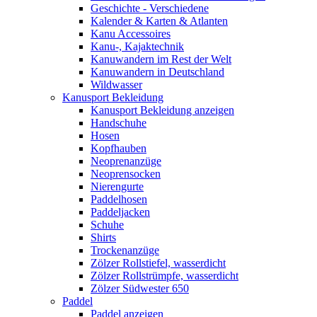
Geschichte - Verschiedene
Kalender & Karten & Atlanten
Kanu Accessoires
Kanu-, Kajaktechnik
Kanuwandern im Rest der Welt
Kanuwandern in Deutschland
Wildwasser
Kanusport Bekleidung
Kanusport Bekleidung anzeigen
Handschuhe
Hosen
Kopfhauben
Neoprenanzüge
Neoprensocken
Nierengurte
Paddelhosen
Paddeljacken
Schuhe
Shirts
Trockenanzüge
Zölzer Rollstiefel, wasserdicht
Zölzer Rollstrümpfe, wasserdicht
Zölzer Südwester 650
Paddel
Paddel anzeigen