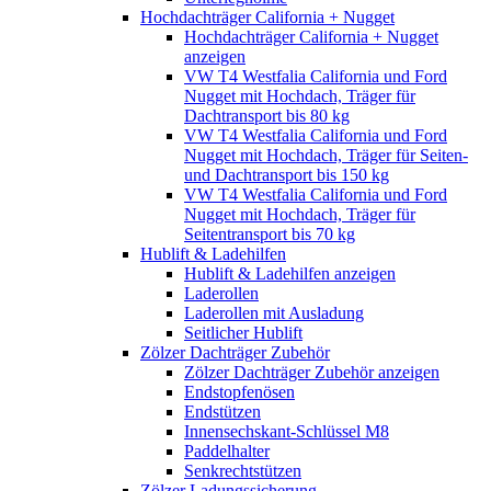
Hochdachträger California + Nugget
Hochdachträger California + Nugget
anzeigen
VW T4 Westfalia California und Ford
Nugget mit Hochdach, Träger für
Dachtransport bis 80 kg
VW T4 Westfalia California und Ford
Nugget mit Hochdach, Träger für Seiten-
und Dachtransport bis 150 kg
VW T4 Westfalia California und Ford
Nugget mit Hochdach, Träger für
Seitentransport bis 70 kg
Hublift & Ladehilfen
Hublift & Ladehilfen anzeigen
Laderollen
Laderollen mit Ausladung
Seitlicher Hublift
Zölzer Dachträger Zubehör
Zölzer Dachträger Zubehör anzeigen
Endstopfenösen
Endstützen
Innensechskant-Schlüssel M8
Paddelhalter
Senkrechtstützen
Zölzer Ladungssicherung