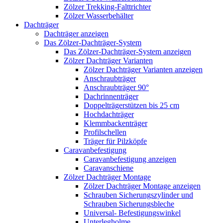
Zölzer Trekking-Falttrichter
Zölzer Wasserbehälter
Dachträger
Dachträger anzeigen
Das Zölzer-Dachträger-System
Das Zölzer-Dachträger-System anzeigen
Zölzer Dachträger Varianten
Zölzer Dachträger Varianten anzeigen
Anschraubträger
Anschraubträger 90°
Dachrinnenträger
Doppelträgerstützen bis 25 cm
Hochdachträger
Klemmbackenträger
Profilschellen
Träger für Pilzköpfe
Caravanbefestigung
Caravanbefestigung anzeigen
Caravanschiene
Zölzer Dachträger Montage
Zölzer Dachträger Montage anzeigen
Schrauben Sicherungszylinder und
Schrauben Sicherungsbleche
Universal- Befestigungswinkel
Unterlegholme