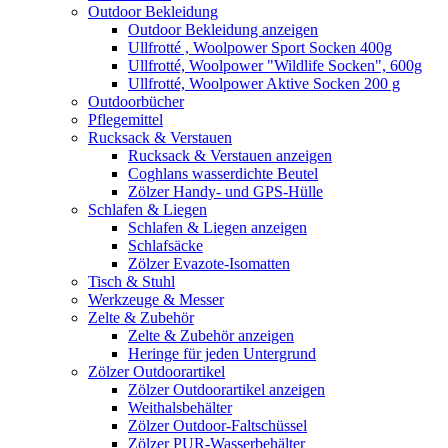
Outdoor Bekleidung
Outdoor Bekleidung anzeigen
Ullfrotté , Woolpower Sport Socken 400g
Ullfrotté, Woolpower "Wildlife Socken", 600g
Ullfrotté, Woolpower Aktive Socken 200 g
Outdoorbücher
Pflegemittel
Rucksack & Verstauen
Rucksack & Verstauen anzeigen
Coghlans wasserdichte Beutel
Zölzer Handy- und GPS-Hülle
Schlafen & Liegen
Schlafen & Liegen anzeigen
Schlafsäcke
Zölzer Evazote-Isomatten
Tisch & Stuhl
Werkzeuge & Messer
Zelte & Zubehör
Zelte & Zubehör anzeigen
Heringe für jeden Untergrund
Zölzer Outdoorartikel
Zölzer Outdoorartikel anzeigen
Weithalsbehälter
Zölzer Outdoor-Faltschüssel
Zölzer PUR-Wasserbehälter