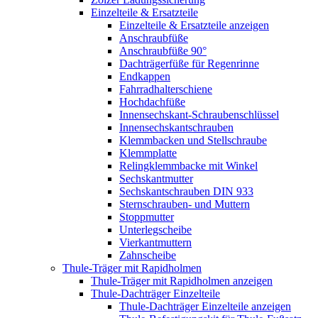
Einzelteile & Ersatzteile
Einzelteile & Ersatzteile anzeigen
Anschraubfüße
Anschraubfüße 90°
Dachträgerfüße für Regenrinne
Endkappen
Fahrradhalterschiene
Hochdachfüße
Innensechskant-Schraubenschlüssel
Innensechskantschrauben
Klemmbacken und Stellschraube
Klemmplatte
Relingklemmbacke mit Winkel
Sechskantmutter
Sechskantschrauben DIN 933
Sternschrauben- und Muttern
Stoppmutter
Unterlegscheibe
Vierkantmuttern
Zahnscheibe
Thule-Träger mit Rapidholmen
Thule-Träger mit Rapidholmen anzeigen
Thule-Dachträger Einzelteile
Thule-Dachträger Einzelteile anzeigen