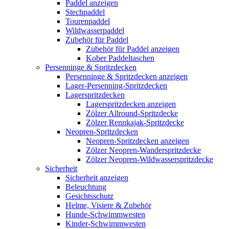
Paddel anzeigen
Stechpaddel
Tourenpaddel
Wildwasserpaddel
Zubehör für Paddel
Zubehör für Paddel anzeigen
Kober Paddeltaschen
Persenninge & Spritzdecken
Persenninge & Spritzdecken anzeigen
Lager-Persenning-Spritzdecken
Lagerspritzdecken
Lagerspritzdecken anzeigen
Zölzer Allround-Spritzdecke
Zölzer Rennkajak-Spritzdecke
Neopren-Spritzdecken
Neopren-Spritzdecken anzeigen
Zölzer Neopren-Wanderspritzdecke
Zölzer Neopren-Wildwasserspritzdecke
Sicherheit
Sicherheit anzeigen
Beleuchtung
Gesichtsschutz
Helme, Visiere & Zubehör
Hunde-Schwimmwesten
Kinder-Schwimmwesten