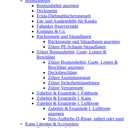
Bootszubehör
Bootszubehör anzeigen
Decksnetze
Eckla-Diebstahlsicherungsseil
Ein- und Austiegshilfe für Kajaks
Faltanker feuerverzinkt
Kompass & Co.
Rückengurte und Sitzauflagen
Rückengurte und Sitzauflagen anzeigen
Zölzer PE-Schaum Sitzauflagen
Zölzer Bootszubehör, Gurte, Leinen &
Beschläge
Zölzer Bootszubehör, Gurte, Leinen &
Beschläge anzeigen
Decksbeschläge
Zölzer Ausrüstungsgurt
Zölzer Sicherheitsfangleinen
Zölzer Verzurrgurte
Zubehör & Ersatzteile f. Faltboote
Zubehör & Ersatzteile f. Kanu
Zubehör & Ersatzteile f. Luftboote
Zubehör & Ersatzteile f. Luftboote
anzeigen
Niro-Aufklebe-D-Ringe, talliert oder rund
Kanu Literatur & Accessoires