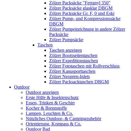
Zölzer Packsäcke "Ferranyl 350"
Zölzer Packsäcke glasklar DBGM
Zölzer Packsäcke Gr. F, 0 und Eski
Zölzer Pump- und Kompressionssäcke
DBGM
Zölzer Pumpeinrichtung in andere Zölzer
Packsäcke
Zölzer Pumpsäcke
Taschen
Taschen anzeigen
Zölzer Bootsseitentaschen
Zölzer Expeditionstaschen
Zölzer Fototaschen mit Rollverschluss
Zölzer Kanusporttaschen
Zölzer Neopren-Inlets
Zölzer Packsacktaschen DBGM
Outdoor
Outdoor anzeigen
Erste Hilfe & Insektenschutz
Essen, Trinken & Geschirr
Kocher & Brennstoffe
Lampen, Leuchten & Co.
Nützliches Outdoor- & Campingzubehör
Orientierung, Kompass & Co.
Outdoor Bad