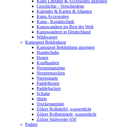
Kanu Literatur & Accessoires anzeigen
Geschichte - Verschiedene
Kalender & Karten & Atlanten
Kanu Accessoires
Kanu-, Kajaktechnik
Kanuwandern im Rest der Welt
Kanuwandern in Deutschland
Wildwasser
Kanusport Bekleidung
Kanusport Bekleidung anzeigen
Handschuhe
Hosen
Kopfhauben
Neoprenanzüge
Neoprensocken
Nierengurte
Paddelhosen
Paddeljacken
Schuhe
Shirts
Trockenanzüge
Zölzer Rollstiefel, wasserdicht
Zölzer Rollstrümpfe, wasserdicht
Zölzer Südwester 650
Paddel