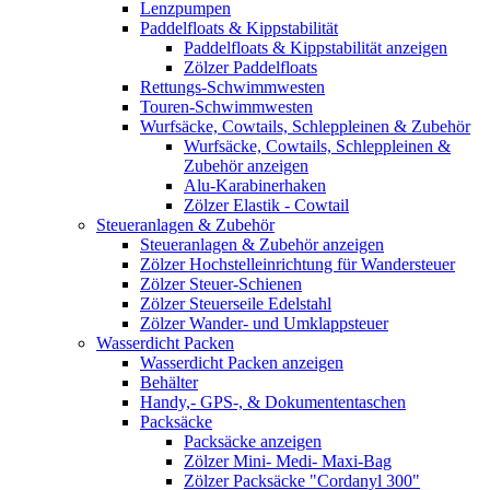
Lenzpumpen
Paddelfloats & Kippstabilität
Paddelfloats & Kippstabilität anzeigen
Zölzer Paddelfloats
Rettungs-Schwimmwesten
Touren-Schwimmwesten
Wurfsäcke, Cowtails, Schleppleinen & Zubehör
Wurfsäcke, Cowtails, Schleppleinen &
Zubehör anzeigen
Alu-Karabinerhaken
Zölzer Elastik - Cowtail
Steueranlagen & Zubehör
Steueranlagen & Zubehör anzeigen
Zölzer Hochstelleinrichtung für Wandersteuer
Zölzer Steuer-Schienen
Zölzer Steuerseile Edelstahl
Zölzer Wander- und Umklappsteuer
Wasserdicht Packen
Wasserdicht Packen anzeigen
Behälter
Handy,- GPS-, & Dokumententaschen
Packsäcke
Packsäcke anzeigen
Zölzer Mini- Medi- Maxi-Bag
Zölzer Packsäcke "Cordanyl 300"