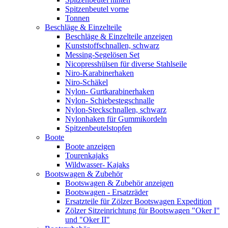
Spitzenbeutel vorne
Tonnen
Beschläge & Einzelteile
Beschläge & Einzelteile anzeigen
Kunststoffschnallen, schwarz
Messing-Segelösen Set
Nicopresshülsen für diverse Stahlseile
Niro-Karabinerhaken
Niro-Schäkel
Nylon- Gurtkarabinerhaken
Nylon- Schiebestegschnalle
Nylon-Steckschnallen, schwarz
Nylonhaken für Gummikordeln
Spitzenbeutelstopfen
Boote
Boote anzeigen
Tourenkajaks
Wildwasser- Kajaks
Bootswagen & Zubehör
Bootswagen & Zubehör anzeigen
Bootswagen - Ersatzräder
Ersatzteile für Zölzer Bootswagen Expedition
Zölzer Sitzeinrichtung für Bootswagen "Oker I"
und "Oker II"