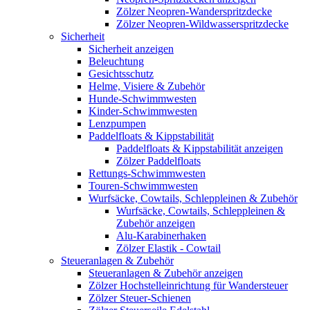
Zölzer Neopren-Wanderspritzdecke
Zölzer Neopren-Wildwasserspritzdecke
Sicherheit
Sicherheit anzeigen
Beleuchtung
Gesichtsschutz
Helme, Visiere & Zubehör
Hunde-Schwimmwesten
Kinder-Schwimmwesten
Lenzpumpen
Paddelfloats & Kippstabilität
Paddelfloats & Kippstabilität anzeigen
Zölzer Paddelfloats
Rettungs-Schwimmwesten
Touren-Schwimmwesten
Wurfsäcke, Cowtails, Schleppleinen & Zubehör
Wurfsäcke, Cowtails, Schleppleinen &
Zubehör anzeigen
Alu-Karabinerhaken
Zölzer Elastik - Cowtail
Steueranlagen & Zubehör
Steueranlagen & Zubehör anzeigen
Zölzer Hochstelleinrichtung für Wandersteuer
Zölzer Steuer-Schienen