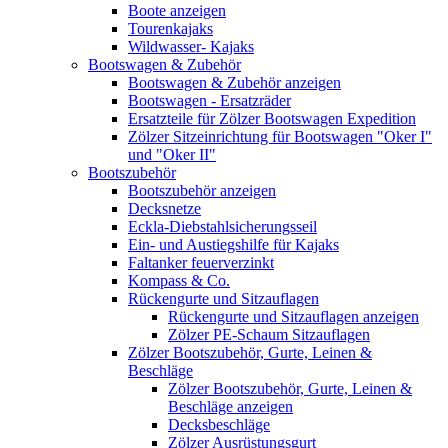
Boote anzeigen
Tourenkajaks
Wildwasser- Kajaks
Bootswagen & Zubehör
Bootswagen & Zubehör anzeigen
Bootswagen - Ersatzräder
Ersatzteile für Zölzer Bootswagen Expedition
Zölzer Sitzeinrichtung für Bootswagen "Oker I"
und "Oker II"
Bootszubehör
Bootszubehör anzeigen
Decksnetze
Eckla-Diebstahlsicherungsseil
Ein- und Austiegshilfe für Kajaks
Faltanker feuerverzinkt
Kompass & Co.
Rückengurte und Sitzauflagen
Rückengurte und Sitzauflagen anzeigen
Zölzer PE-Schaum Sitzauflagen
Zölzer Bootszubehör, Gurte, Leinen &
Beschläge
Zölzer Bootszubehör, Gurte, Leinen &
Beschläge anzeigen
Decksbeschläge
Zölzer Ausrüstungsgurt