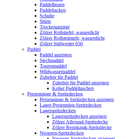
Paddelhosen
Paddeljacken
Schuhe
Shirts
Trockenanzüge
Zölzer Rollstiefel, wasserdicht
Zölzer Rollstrümpfe, wasserdicht
Zölzer Südwester 650
Paddel
Paddel anzeigen
Stechpaddel
Tourenpaddel
Wildwasserpaddel
Zubehör für Paddel
Zubehör für Paddel anzeigen
Kober Paddeltaschen
Persenninge & Spritzdecken
Persenninge & Spritzdecken anzeigen
Lager-Persenning-Spritzdecken
Lagerspritzdecken
Lagerspritzdecken anzeigen
Zölzer Allround-Spritzdecke
Zölzer Rennkajak-Spritzdecke
Neopren-Spritzdecken
Neopren-Spritzdecken anzeigen