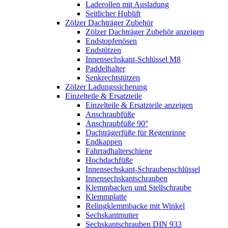
Laderollen mit Ausladung
Seitlicher Hublift
Zölzer Dachträger Zubehör
Zölzer Dachträger Zubehör anzeigen
Endstopfenösen
Endstützen
Innensechskant-Schlüssel M8
Paddelhalter
Senkrechtstützen
Zölzer Ladungssicherung
Einzelteile & Ersatzteile
Einzelteile & Ersatzteile anzeigen
Anschraubfüße
Anschraubfüße 90°
Dachträgerfüße für Regenrinne
Endkappen
Fahrradhalterschiene
Hochdachfüße
Innensechskant-Schraubenschlüssel
Innensechskantschrauben
Klemmbacken und Stellschraube
Klemmplatte
Relingklemmbacke mit Winkel
Sechskantmutter
Sechskantschrauben DIN 933