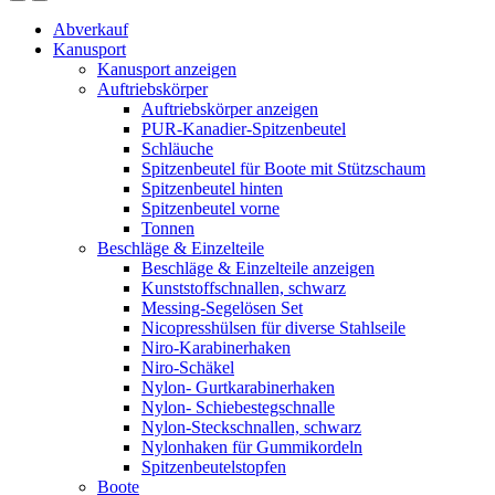
Abverkauf
Kanusport
Kanusport anzeigen
Auftriebskörper
Auftriebskörper anzeigen
PUR-Kanadier-Spitzenbeutel
Schläuche
Spitzenbeutel für Boote mit Stützschaum
Spitzenbeutel hinten
Spitzenbeutel vorne
Tonnen
Beschläge & Einzelteile
Beschläge & Einzelteile anzeigen
Kunststoffschnallen, schwarz
Messing-Segelösen Set
Nicopresshülsen für diverse Stahlseile
Niro-Karabinerhaken
Niro-Schäkel
Nylon- Gurtkarabinerhaken
Nylon- Schiebestegschnalle
Nylon-Steckschnallen, schwarz
Nylonhaken für Gummikordeln
Spitzenbeutelstopfen
Boote