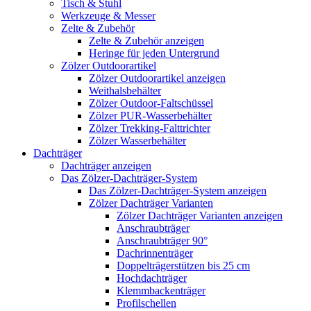
Tisch & Stuhl
Werkzeuge & Messer
Zelte & Zubehör
Zelte & Zubehör anzeigen
Heringe für jeden Untergrund
Zölzer Outdoorartikel
Zölzer Outdoorartikel anzeigen
Weithalsbehälter
Zölzer Outdoor-Faltschüssel
Zölzer PUR-Wasserbehälter
Zölzer Trekking-Falttrichter
Zölzer Wasserbehälter
Dachträger
Dachträger anzeigen
Das Zölzer-Dachträger-System
Das Zölzer-Dachträger-System anzeigen
Zölzer Dachträger Varianten
Zölzer Dachträger Varianten anzeigen
Anschraubträger
Anschraubträger 90°
Dachrinnenträger
Doppelträgerstützen bis 25 cm
Hochdachträger
Klemmbackenträger
Profilschellen