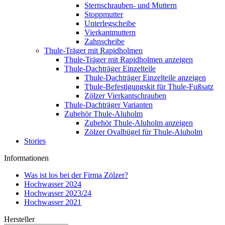
Sternschrauben- und Muttern
Stoppmutter
Unterlegscheibe
Vierkantmuttern
Zahnscheibe
Thule-Träger mit Rapidholmen
Thule-Träger mit Rapidholmen anzeigen
Thule-Dachträger Einzelteile
Thule-Dachträger Einzelteile anzeigen
Thule-Befestigungskit für Thule-Fußsatz
Zölzer Vierkantschrauben
Thule-Dachträger Varianten
Zubehör Thule-Aluholm
Zubehör Thule-Aluholm anzeigen
Zölzer Ovalbügel für Thule-Aluholm
Stories
Informationen
Was ist los bei der Firma Zölzer?
Hochwasser 2024
Hochwasser 2023/24
Hochwasser 2021
Hersteller