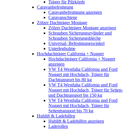
Träger für Pilzköpfe
Caravanbefestigung
Caravanbefestigung anzeigen
Caravanschiene
Zölzer Dachträger Montage
Zölzer Dachträger Montage anzeigen
Schrauben Sicherungszylinder und
Schrauben Sicherungsbleche
Universal- Befestigungswinkel
Unterlegholme
Hochdachträger California + Nugget
Hochdachträger California + Nugget
anzeigen
VW T4 Westfalia California und Ford
Nugget mit Hochdach, Träger für
Dachtransport bis 80 kg
VW T4 Westfalia California und Ford
Nugget mit Hochdach, Träger für Seiten-
und Dachtransport bis 150 kg
VW T4 Westfalia California und Ford
Nugget mit Hochdach, Träger für
Seitentransport bis 70 kg
Hublift & Ladehilfen
Hublift & Ladehilfen anzeigen
Laderollen