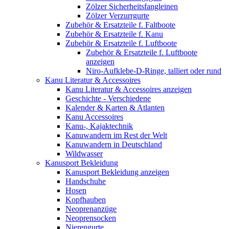
Zölzer Sicherheitsfangleinen
Zölzer Verzurrgurte
Zubehör & Ersatzteile f. Faltboote
Zubehör & Ersatzteile f. Kanu
Zubehör & Ersatzteile f. Luftboote
Zubehör & Ersatzteile f. Luftboote
anzeigen
Niro-Aufklebe-D-Ringe, talliert oder rund
Kanu Literatur & Accessoires
Kanu Literatur & Accessoires anzeigen
Geschichte - Verschiedene
Kalender & Karten & Atlanten
Kanu Accessoires
Kanu-, Kajaktechnik
Kanuwandern im Rest der Welt
Kanuwandern in Deutschland
Wildwasser
Kanusport Bekleidung
Kanusport Bekleidung anzeigen
Handschuhe
Hosen
Kopfhauben
Neoprenanzüge
Neoprensocken
Nierengurte