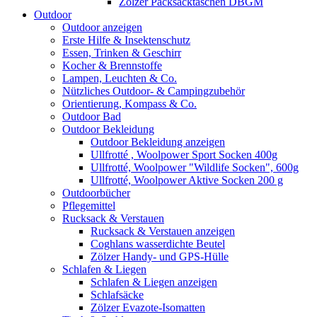
Zölzer Packsacktaschen DBGM
Outdoor
Outdoor anzeigen
Erste Hilfe & Insektenschutz
Essen, Trinken & Geschirr
Kocher & Brennstoffe
Lampen, Leuchten & Co.
Nützliches Outdoor- & Campingzubehör
Orientierung, Kompass & Co.
Outdoor Bad
Outdoor Bekleidung
Outdoor Bekleidung anzeigen
Ullfrotté , Woolpower Sport Socken 400g
Ullfrotté, Woolpower "Wildlife Socken", 600g
Ullfrotté, Woolpower Aktive Socken 200 g
Outdoorbücher
Pflegemittel
Rucksack & Verstauen
Rucksack & Verstauen anzeigen
Coghlans wasserdichte Beutel
Zölzer Handy- und GPS-Hülle
Schlafen & Liegen
Schlafen & Liegen anzeigen
Schlafsäcke
Zölzer Evazote-Isomatten