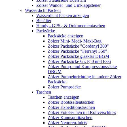
Zölzer Steuerseile Edelstahl
Zölzer Wander- und Umklappsteuer
Wasserdicht Packen
Wasserdicht Packen anzeigen
Behälter
Handy,- GPS-, & Dokumententaschen
Packsäcke
Packsäcke anzeigen
Zölzer Mini- Medi- Maxi-Bag
Zölzer Packsäcke "Cordanyl 300"
Zölzer Packsäcke "Ferranyl 350"
Zölzer Packsäcke glasklar DBGM
Zölzer Packsäcke Gr. F, 0 und Eski
Zölzer Pump- und Kompressionssäcke
DBGM
Zölzer Pumpeinrichtung in andere Zölzer
Packsäcke
Zölzer Pumpsäcke
Taschen
Taschen anzeigen
Zölzer Bootsseitentaschen
Zölzer Expeditionstaschen
Zölzer Fototaschen mit Rollverschluss
Zölzer Kanusporttaschen
Zölzer Neopren-Inlets