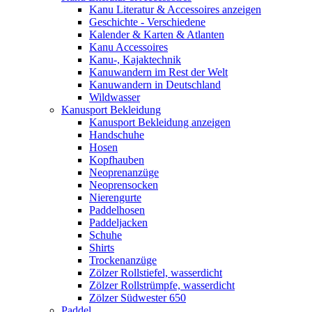
Kanu Literatur & Accessoires anzeigen
Geschichte - Verschiedene
Kalender & Karten & Atlanten
Kanu Accessoires
Kanu-, Kajaktechnik
Kanuwandern im Rest der Welt
Kanuwandern in Deutschland
Wildwasser
Kanusport Bekleidung
Kanusport Bekleidung anzeigen
Handschuhe
Hosen
Kopfhauben
Neoprenanzüge
Neoprensocken
Nierengurte
Paddelhosen
Paddeljacken
Schuhe
Shirts
Trockenanzüge
Zölzer Rollstiefel, wasserdicht
Zölzer Rollstrümpfe, wasserdicht
Zölzer Südwester 650
Paddel