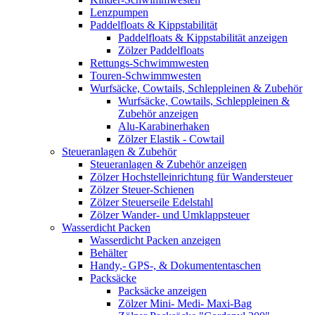
Lenzpumpen
Paddelfloats & Kippstabilität
Paddelfloats & Kippstabilität anzeigen
Zölzer Paddelfloats
Rettungs-Schwimmwesten
Touren-Schwimmwesten
Wurfsäcke, Cowtails, Schleppleinen & Zubehör
Wurfsäcke, Cowtails, Schleppleinen &
Zubehör anzeigen
Alu-Karabinerhaken
Zölzer Elastik - Cowtail
Steueranlagen & Zubehör
Steueranlagen & Zubehör anzeigen
Zölzer Hochstelleinrichtung für Wandersteuer
Zölzer Steuer-Schienen
Zölzer Steuerseile Edelstahl
Zölzer Wander- und Umklappsteuer
Wasserdicht Packen
Wasserdicht Packen anzeigen
Behälter
Handy,- GPS-, & Dokumententaschen
Packsäcke
Packsäcke anzeigen
Zölzer Mini- Medi- Maxi-Bag