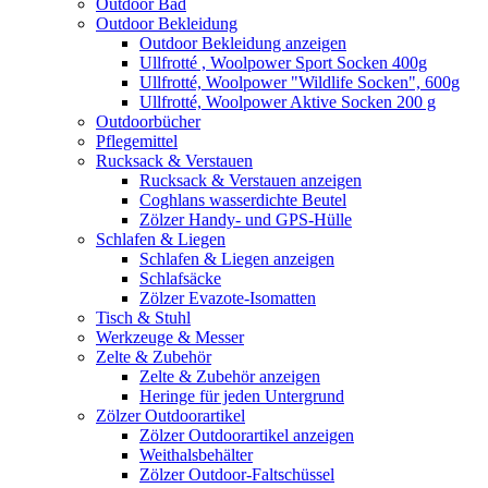
Outdoor Bad
Outdoor Bekleidung
Outdoor Bekleidung anzeigen
Ullfrotté , Woolpower Sport Socken 400g
Ullfrotté, Woolpower "Wildlife Socken", 600g
Ullfrotté, Woolpower Aktive Socken 200 g
Outdoorbücher
Pflegemittel
Rucksack & Verstauen
Rucksack & Verstauen anzeigen
Coghlans wasserdichte Beutel
Zölzer Handy- und GPS-Hülle
Schlafen & Liegen
Schlafen & Liegen anzeigen
Schlafsäcke
Zölzer Evazote-Isomatten
Tisch & Stuhl
Werkzeuge & Messer
Zelte & Zubehör
Zelte & Zubehör anzeigen
Heringe für jeden Untergrund
Zölzer Outdoorartikel
Zölzer Outdoorartikel anzeigen
Weithalsbehälter
Zölzer Outdoor-Faltschüssel