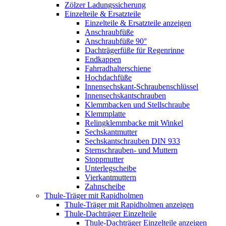
Zölzer Ladungssicherung
Einzelteile & Ersatzteile
Einzelteile & Ersatzteile anzeigen
Anschraubfüße
Anschraubfüße 90°
Dachträgerfüße für Regenrinne
Endkappen
Fahrradhalterschiene
Hochdachfüße
Innensechskant-Schraubenschlüssel
Innensechskantschrauben
Klemmbacken und Stellschraube
Klemmplatte
Relingklemmbacke mit Winkel
Sechskantmutter
Sechskantschrauben DIN 933
Sternschrauben- und Muttern
Stoppmutter
Unterlegscheibe
Vierkantmuttern
Zahnscheibe
Thule-Träger mit Rapidholmen
Thule-Träger mit Rapidholmen anzeigen
Thule-Dachträger Einzelteile
Thule-Dachträger Einzelteile anzeigen