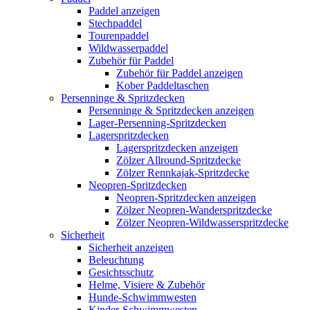
Paddel anzeigen
Stechpaddel
Tourenpaddel
Wildwasserpaddel
Zubehör für Paddel
Zubehör für Paddel anzeigen
Kober Paddeltaschen
Persenninge & Spritzdecken
Persenninge & Spritzdecken anzeigen
Lager-Persenning-Spritzdecken
Lagerspritzdecken
Lagerspritzdecken anzeigen
Zölzer Allround-Spritzdecke
Zölzer Rennkajak-Spritzdecke
Neopren-Spritzdecken
Neopren-Spritzdecken anzeigen
Zölzer Neopren-Wanderspritzdecke
Zölzer Neopren-Wildwasserspritzdecke
Sicherheit
Sicherheit anzeigen
Beleuchtung
Gesichtsschutz
Helme, Visiere & Zubehör
Hunde-Schwimmwesten
Kinder-Schwimmwesten