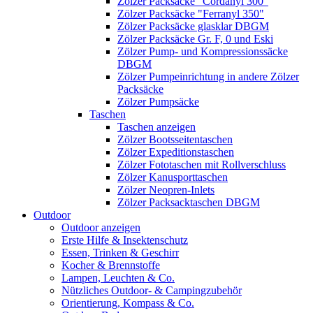
Zölzer Packsäcke "Cordanyl 300"
Zölzer Packsäcke "Ferranyl 350"
Zölzer Packsäcke glasklar DBGM
Zölzer Packsäcke Gr. F, 0 und Eski
Zölzer Pump- und Kompressionssäcke
DBGM
Zölzer Pumpeinrichtung in andere Zölzer
Packsäcke
Zölzer Pumpsäcke
Taschen
Taschen anzeigen
Zölzer Bootsseitentaschen
Zölzer Expeditionstaschen
Zölzer Fototaschen mit Rollverschluss
Zölzer Kanusporttaschen
Zölzer Neopren-Inlets
Zölzer Packsacktaschen DBGM
Outdoor
Outdoor anzeigen
Erste Hilfe & Insektenschutz
Essen, Trinken & Geschirr
Kocher & Brennstoffe
Lampen, Leuchten & Co.
Nützliches Outdoor- & Campingzubehör
Orientierung, Kompass & Co.