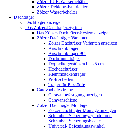
Zölzer PUR-Wasserbehälter
Zölzer Trekking-Falttrichter
Zölzer Wasserbehälter
Dachträger
Dachträger anzeigen
Das Zölzer-Dachträger-System
Das Zölzer-Dachträger-System anzeigen
Zölzer Dachträger Varianten
Zölzer Dachträger Varianten anzeigen
Anschraubträger
Anschraubträger 90°
Dachrinnenträger
Doppelträgerstützen bis 25 cm
Hochdachträger
Klemmbackenträger
Profilschellen
Träger für Pilzköpfe
Caravanbefestigung
Caravanbefestigung anzeigen
Caravanschiene
Zölzer Dachträger Montage
Zölzer Dachträger Montage anzeigen
Schrauben Sicherungszylinder und
Schrauben Sicherungsbleche
Universal- Befestigungswinkel