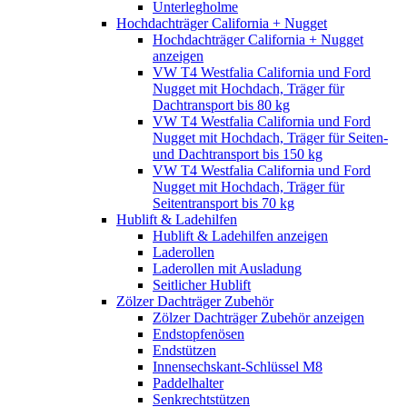
Unterlegholme
Hochdachträger California + Nugget
Hochdachträger California + Nugget
anzeigen
VW T4 Westfalia California und Ford
Nugget mit Hochdach, Träger für
Dachtransport bis 80 kg
VW T4 Westfalia California und Ford
Nugget mit Hochdach, Träger für Seiten-
und Dachtransport bis 150 kg
VW T4 Westfalia California und Ford
Nugget mit Hochdach, Träger für
Seitentransport bis 70 kg
Hublift & Ladehilfen
Hublift & Ladehilfen anzeigen
Laderollen
Laderollen mit Ausladung
Seitlicher Hublift
Zölzer Dachträger Zubehör
Zölzer Dachträger Zubehör anzeigen
Endstopfenösen
Endstützen
Innensechskant-Schlüssel M8
Paddelhalter
Senkrechtstützen