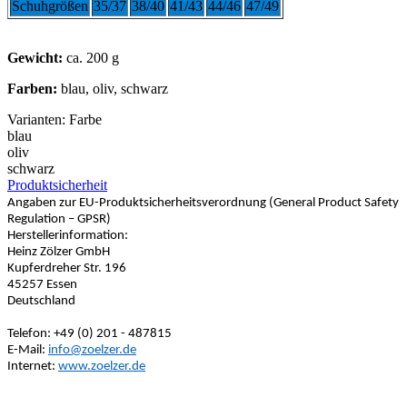
Schuhgrößen
35/37
38/40
41/43
44/46
47/49
Gewicht:
ca. 200 g
Farben:
blau, oliv, schwarz
Varianten: Farbe
blau
oliv
schwarz
Produktsicherheit
Angaben zur EU-Produktsicherheitsverordnung (General Product Safety
Regulation – GPSR)
Herstellerinformation:
Heinz Zölzer GmbH
Kupferdreher Str. 196
45257 Essen
Deutschland
Telefon: +49 (0) 201 - 487815
E-Mail:
info@zoelzer.de
Internet:
www.zoelzer.de