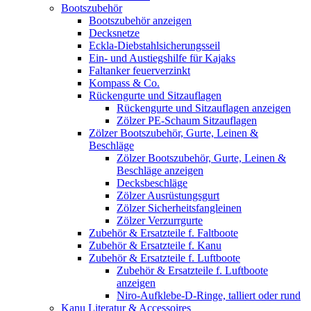
Bootszubehör
Bootszubehör anzeigen
Decksnetze
Eckla-Diebstahlsicherungsseil
Ein- und Austiegshilfe für Kajaks
Faltanker feuerverzinkt
Kompass & Co.
Rückengurte und Sitzauflagen
Rückengurte und Sitzauflagen anzeigen
Zölzer PE-Schaum Sitzauflagen
Zölzer Bootszubehör, Gurte, Leinen &
Beschläge
Zölzer Bootszubehör, Gurte, Leinen &
Beschläge anzeigen
Decksbeschläge
Zölzer Ausrüstungsgurt
Zölzer Sicherheitsfangleinen
Zölzer Verzurrgurte
Zubehör & Ersatzteile f. Faltboote
Zubehör & Ersatzteile f. Kanu
Zubehör & Ersatzteile f. Luftboote
Zubehör & Ersatzteile f. Luftboote
anzeigen
Niro-Aufklebe-D-Ringe, talliert oder rund
Kanu Literatur & Accessoires