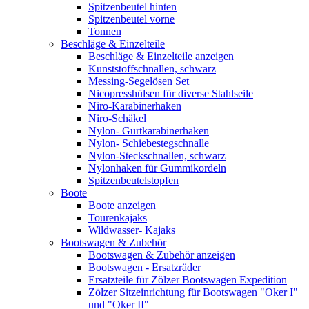
Spitzenbeutel hinten
Spitzenbeutel vorne
Tonnen
Beschläge & Einzelteile
Beschläge & Einzelteile anzeigen
Kunststoffschnallen, schwarz
Messing-Segelösen Set
Nicopresshülsen für diverse Stahlseile
Niro-Karabinerhaken
Niro-Schäkel
Nylon- Gurtkarabinerhaken
Nylon- Schiebestegschnalle
Nylon-Steckschnallen, schwarz
Nylonhaken für Gummikordeln
Spitzenbeutelstopfen
Boote
Boote anzeigen
Tourenkajaks
Wildwasser- Kajaks
Bootswagen & Zubehör
Bootswagen & Zubehör anzeigen
Bootswagen - Ersatzräder
Ersatzteile für Zölzer Bootswagen Expedition
Zölzer Sitzeinrichtung für Bootswagen "Oker I"
und "Oker II"