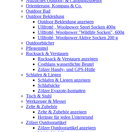
Nützliches Outdoor- & Campingzubehör
Orientierung, Kompass & Co.
Outdoor Bad
Outdoor Bekleidung
Outdoor Bekleidung anzeigen
Ullfrotté , Woolpower Sport Socken 400g
Ullfrotté, Woolpower "Wildlife Socken", 600g
Ullfrotté, Woolpower Aktive Socken 200 g
Outdoorbücher
Pflegemittel
Rucksack & Verstauen
Rucksack & Verstauen anzeigen
Coghlans wasserdichte Beutel
Zölzer Handy- und GPS-Hülle
Schlafen & Liegen
Schlafen & Liegen anzeigen
Schlafsäcke
Zölzer Evazote-Isomatten
Tisch & Stuhl
Werkzeuge & Messer
Zelte & Zubehör
Zelte & Zubehör anzeigen
Heringe für jeden Untergrund
Zölzer Outdoorartikel
Zölzer Outdoorartikel anzeigen