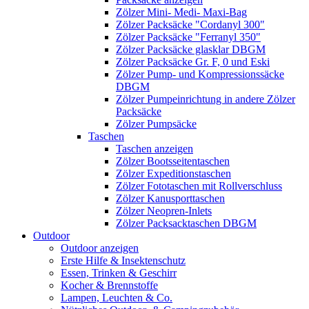
Zölzer Mini- Medi- Maxi-Bag
Zölzer Packsäcke "Cordanyl 300"
Zölzer Packsäcke "Ferranyl 350"
Zölzer Packsäcke glasklar DBGM
Zölzer Packsäcke Gr. F, 0 und Eski
Zölzer Pump- und Kompressionssäcke
DBGM
Zölzer Pumpeinrichtung in andere Zölzer
Packsäcke
Zölzer Pumpsäcke
Taschen
Taschen anzeigen
Zölzer Bootsseitentaschen
Zölzer Expeditionstaschen
Zölzer Fototaschen mit Rollverschluss
Zölzer Kanusporttaschen
Zölzer Neopren-Inlets
Zölzer Packsacktaschen DBGM
Outdoor
Outdoor anzeigen
Erste Hilfe & Insektenschutz
Essen, Trinken & Geschirr
Kocher & Brennstoffe
Lampen, Leuchten & Co.