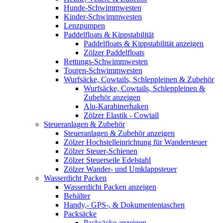
Hunde-Schwimmwesten
Kinder-Schwimmwesten
Lenzpumpen
Paddelfloats & Kippstabilität
Paddelfloats & Kippstabilität anzeigen
Zölzer Paddelfloats
Rettungs-Schwimmwesten
Touren-Schwimmwesten
Wurfsäcke, Cowtails, Schleppleinen & Zubehör
Wurfsäcke, Cowtails, Schleppleinen &
Zubehör anzeigen
Alu-Karabinerhaken
Zölzer Elastik - Cowtail
Steueranlagen & Zubehör
Steueranlagen & Zubehör anzeigen
Zölzer Hochstelleinrichtung für Wandersteuer
Zölzer Steuer-Schienen
Zölzer Steuerseile Edelstahl
Zölzer Wander- und Umklappsteuer
Wasserdicht Packen
Wasserdicht Packen anzeigen
Behälter
Handy,- GPS-, & Dokumententaschen
Packsäcke
Packsäcke anzeigen