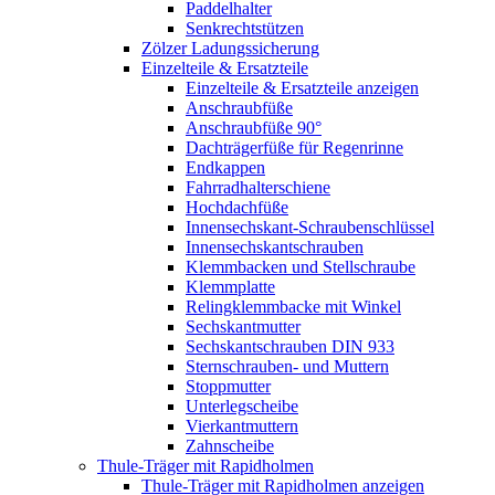
Paddelhalter
Senkrechtstützen
Zölzer Ladungssicherung
Einzelteile & Ersatzteile
Einzelteile & Ersatzteile anzeigen
Anschraubfüße
Anschraubfüße 90°
Dachträgerfüße für Regenrinne
Endkappen
Fahrradhalterschiene
Hochdachfüße
Innensechskant-Schraubenschlüssel
Innensechskantschrauben
Klemmbacken und Stellschraube
Klemmplatte
Relingklemmbacke mit Winkel
Sechskantmutter
Sechskantschrauben DIN 933
Sternschrauben- und Muttern
Stoppmutter
Unterlegscheibe
Vierkantmuttern
Zahnscheibe
Thule-Träger mit Rapidholmen
Thule-Träger mit Rapidholmen anzeigen