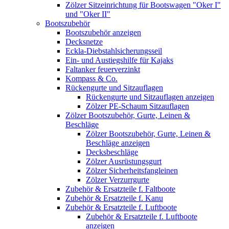
Zölzer Sitzeinrichtung für Bootswagen "Oker I"
und "Oker II"
Bootszubehör
Bootszubehör anzeigen
Decksnetze
Eckla-Diebstahlsicherungsseil
Ein- und Austiegshilfe für Kajaks
Faltanker feuerverzinkt
Kompass & Co.
Rückengurte und Sitzauflagen
Rückengurte und Sitzauflagen anzeigen
Zölzer PE-Schaum Sitzauflagen
Zölzer Bootszubehör, Gurte, Leinen &
Beschläge
Zölzer Bootszubehör, Gurte, Leinen &
Beschläge anzeigen
Decksbeschläge
Zölzer Ausrüstungsgurt
Zölzer Sicherheitsfangleinen
Zölzer Verzurrgurte
Zubehör & Ersatzteile f. Faltboote
Zubehör & Ersatzteile f. Kanu
Zubehör & Ersatzteile f. Luftboote
Zubehör & Ersatzteile f. Luftboote
anzeigen