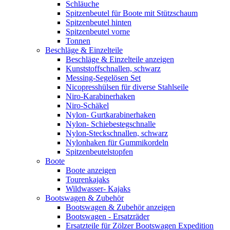
Schläuche
Spitzenbeutel für Boote mit Stützschaum
Spitzenbeutel hinten
Spitzenbeutel vorne
Tonnen
Beschläge & Einzelteile
Beschläge & Einzelteile anzeigen
Kunststoffschnallen, schwarz
Messing-Segelösen Set
Nicopresshülsen für diverse Stahlseile
Niro-Karabinerhaken
Niro-Schäkel
Nylon- Gurtkarabinerhaken
Nylon- Schiebestegschnalle
Nylon-Steckschnallen, schwarz
Nylonhaken für Gummikordeln
Spitzenbeutelstopfen
Boote
Boote anzeigen
Tourenkajaks
Wildwasser- Kajaks
Bootswagen & Zubehör
Bootswagen & Zubehör anzeigen
Bootswagen - Ersatzräder
Ersatzteile für Zölzer Bootswagen Expedition