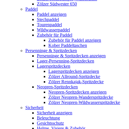
Zölzer Südwester 650
Paddel
Paddel anzeigen
Stechpaddel
Tourenpaddel
Wildwasserpaddel
Zubehör für Paddel
Zubehör für Paddel anzeigen
Kober Paddeltaschen
Persenninge & Spritzdecken
Persenninge & Spritzdecken anzeigen
Lager-Persenning-Spritzdecken
Lagerspritzdecken
Lagerspritzdecken anzeigen
Zölzer Allround-Spritzdecke
Zölzer Rennkajak-Spritzdecke
Neopren-Spritzdecken
Neopren-Spritzdecken anzeigen
Zölzer Neopren-Wanderspritzdecke
Zölzer Neopren-Wildwasserspritzdecke
Sicherheit
Sicherheit anzeigen
Beleuchtung
Gesichtsschutz
Helme, Visiere & Zubehör