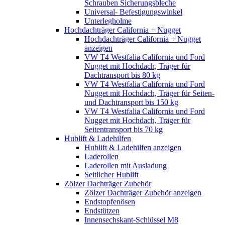
Schrauben Sicherungsbleche
Universal- Befestigungswinkel
Unterlegholme
Hochdachträger California + Nugget
Hochdachträger California + Nugget
anzeigen
VW T4 Westfalia California und Ford
Nugget mit Hochdach, Träger für
Dachtransport bis 80 kg
VW T4 Westfalia California und Ford
Nugget mit Hochdach, Träger für Seiten-
und Dachtransport bis 150 kg
VW T4 Westfalia California und Ford
Nugget mit Hochdach, Träger für
Seitentransport bis 70 kg
Hublift & Ladehilfen
Hublift & Ladehilfen anzeigen
Laderollen
Laderollen mit Ausladung
Seitlicher Hublift
Zölzer Dachträger Zubehör
Zölzer Dachträger Zubehör anzeigen
Endstopfenösen
Endstützen
Innensechskant-Schlüssel M8