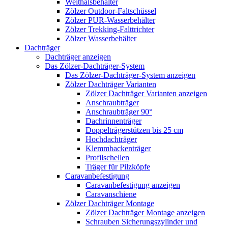
Weithalsbehälter
Zölzer Outdoor-Faltschüssel
Zölzer PUR-Wasserbehälter
Zölzer Trekking-Falttrichter
Zölzer Wasserbehälter
Dachträger
Dachträger anzeigen
Das Zölzer-Dachträger-System
Das Zölzer-Dachträger-System anzeigen
Zölzer Dachträger Varianten
Zölzer Dachträger Varianten anzeigen
Anschraubträger
Anschraubträger 90°
Dachrinnenträger
Doppelträgerstützen bis 25 cm
Hochdachträger
Klemmbackenträger
Profilschellen
Träger für Pilzköpfe
Caravanbefestigung
Caravanbefestigung anzeigen
Caravanschiene
Zölzer Dachträger Montage
Zölzer Dachträger Montage anzeigen
Schrauben Sicherungszylinder und