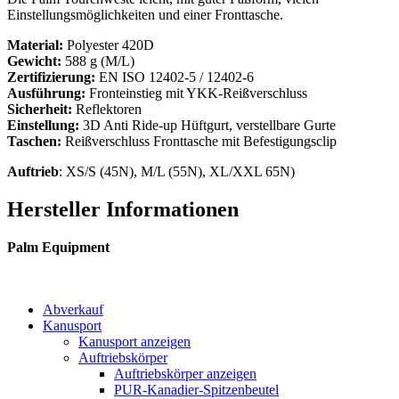
Einstellungsmöglichkeiten und einer Fronttasche.
Material:
Polyester 420D
Gewicht:
588 g (M/L)
Zertifizierung:
EN ISO 12402-5 / 12402-6
Ausführung:
Fronteinstieg mit YKK-Reißverschluss
Sicherheit:
Reflektoren
Einstellung:
3D Anti Ride-up Hüftgurt, verstellbare Gurte
Taschen:
Reißverschluss Fronttasche mit Befestigungsclip
Auftrieb
: XS/S (45N), M/L (55N), XL/XXL 65N)
Hersteller Informationen
Palm Equipment
Abverkauf
Kanusport
Kanusport anzeigen
Auftriebskörper
Auftriebskörper anzeigen
PUR-Kanadier-Spitzenbeutel