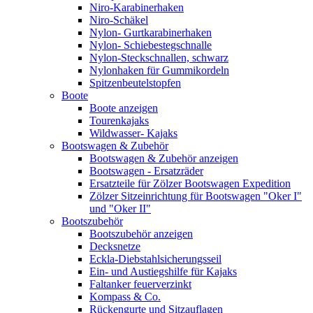
Niro-Karabinerhaken
Niro-Schäkel
Nylon- Gurtkarabinerhaken
Nylon- Schiebestegschnalle
Nylon-Steckschnallen, schwarz
Nylonhaken für Gummikordeln
Spitzenbeutelstopfen
Boote
Boote anzeigen
Tourenkajaks
Wildwasser- Kajaks
Bootswagen & Zubehör
Bootswagen & Zubehör anzeigen
Bootswagen - Ersatzräder
Ersatzteile für Zölzer Bootswagen Expedition
Zölzer Sitzeinrichtung für Bootswagen "Oker I"
und "Oker II"
Bootszubehör
Bootszubehör anzeigen
Decksnetze
Eckla-Diebstahlsicherungsseil
Ein- und Austiegshilfe für Kajaks
Faltanker feuerverzinkt
Kompass & Co.
Rückengurte und Sitzauflagen