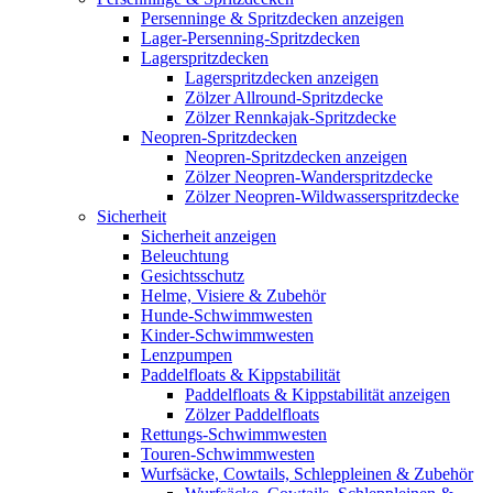
Persenninge & Spritzdecken anzeigen
Lager-Persenning-Spritzdecken
Lagerspritzdecken
Lagerspritzdecken anzeigen
Zölzer Allround-Spritzdecke
Zölzer Rennkajak-Spritzdecke
Neopren-Spritzdecken
Neopren-Spritzdecken anzeigen
Zölzer Neopren-Wanderspritzdecke
Zölzer Neopren-Wildwasserspritzdecke
Sicherheit
Sicherheit anzeigen
Beleuchtung
Gesichtsschutz
Helme, Visiere & Zubehör
Hunde-Schwimmwesten
Kinder-Schwimmwesten
Lenzpumpen
Paddelfloats & Kippstabilität
Paddelfloats & Kippstabilität anzeigen
Zölzer Paddelfloats
Rettungs-Schwimmwesten
Touren-Schwimmwesten
Wurfsäcke, Cowtails, Schleppleinen & Zubehör