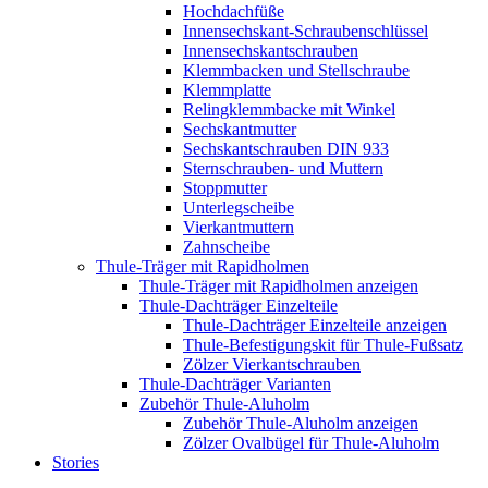
Hochdachfüße
Innensechskant-Schraubenschlüssel
Innensechskantschrauben
Klemmbacken und Stellschraube
Klemmplatte
Relingklemmbacke mit Winkel
Sechskantmutter
Sechskantschrauben DIN 933
Sternschrauben- und Muttern
Stoppmutter
Unterlegscheibe
Vierkantmuttern
Zahnscheibe
Thule-Träger mit Rapidholmen
Thule-Träger mit Rapidholmen anzeigen
Thule-Dachträger Einzelteile
Thule-Dachträger Einzelteile anzeigen
Thule-Befestigungskit für Thule-Fußsatz
Zölzer Vierkantschrauben
Thule-Dachträger Varianten
Zubehör Thule-Aluholm
Zubehör Thule-Aluholm anzeigen
Zölzer Ovalbügel für Thule-Aluholm
Stories