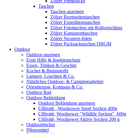
Zölzer Pumpsäcke
Taschen
Taschen anzeigen
Zölzer Bootsseitentaschen
Zölzer Expeditionstaschen
Zölzer Fototaschen mit Rollverschluss
Zölzer Kanusporttaschen
Zölzer Neopren-Inlets
Zölzer Packsacktaschen DBGM
Outdoor
Outdoor anzeigen
Erste Hilfe & Insektenschutz
Essen, Trinken & Geschirr
Kocher & Brennstoffe
Lampen, Leuchten & Co.
Nützliches Outdoor- & Campingzubehör
Orientierung, Kompass & Co.
Outdoor Bad
Outdoor Bekleidung
Outdoor Bekleidung anzeigen
Ullfrotté , Woolpower Sport Socken 400g
Ullfrotté, Woolpower "Wildlife Socken", 600g
Ullfrotté, Woolpower Aktive Socken 200 g
Outdoorbücher
Pflegemittel