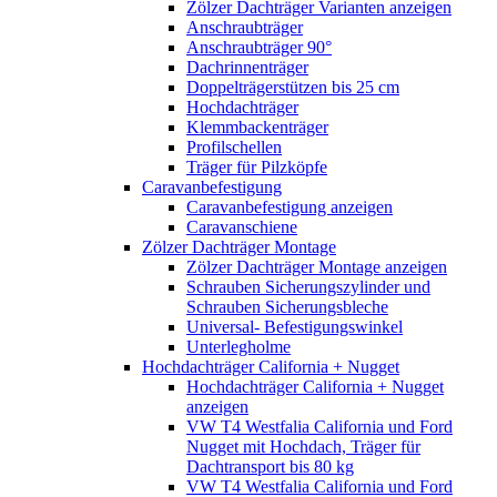
Zölzer Dachträger Varianten anzeigen
Anschraubträger
Anschraubträger 90°
Dachrinnenträger
Doppelträgerstützen bis 25 cm
Hochdachträger
Klemmbackenträger
Profilschellen
Träger für Pilzköpfe
Caravanbefestigung
Caravanbefestigung anzeigen
Caravanschiene
Zölzer Dachträger Montage
Zölzer Dachträger Montage anzeigen
Schrauben Sicherungszylinder und
Schrauben Sicherungsbleche
Universal- Befestigungswinkel
Unterlegholme
Hochdachträger California + Nugget
Hochdachträger California + Nugget
anzeigen
VW T4 Westfalia California und Ford
Nugget mit Hochdach, Träger für
Dachtransport bis 80 kg
VW T4 Westfalia California und Ford