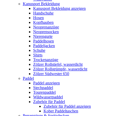
Kanusport Bekleidung
Kanusport Bekleidung anzeigen
Handschuhe
Hosen
Kopfhauben
Neoprenanzüge
Neoprensocken
Nierengurte
Paddelhosen
Paddeljacken
Schuhe
Shirts
Trockenanzüge
Zölzer Rollstiefel, wasserdicht
Zölzer Rollstrümpfe, wasserdicht
Zölzer Südwester 650
Paddel
Paddel anzeigen
Stechpaddel
Tourenpaddel
Wildwasserpaddel
Zubehör für Paddel
Zubehör für Paddel anzeigen
Kober Paddeltaschen
Persenninge & Spritzdecken