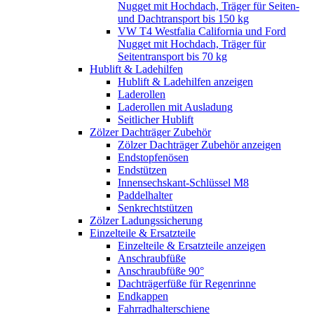
Nugget mit Hochdach, Träger für Seiten-
und Dachtransport bis 150 kg
VW T4 Westfalia California und Ford
Nugget mit Hochdach, Träger für
Seitentransport bis 70 kg
Hublift & Ladehilfen
Hublift & Ladehilfen anzeigen
Laderollen
Laderollen mit Ausladung
Seitlicher Hublift
Zölzer Dachträger Zubehör
Zölzer Dachträger Zubehör anzeigen
Endstopfenösen
Endstützen
Innensechskant-Schlüssel M8
Paddelhalter
Senkrechtstützen
Zölzer Ladungssicherung
Einzelteile & Ersatzteile
Einzelteile & Ersatzteile anzeigen
Anschraubfüße
Anschraubfüße 90°
Dachträgerfüße für Regenrinne
Endkappen
Fahrradhalterschiene