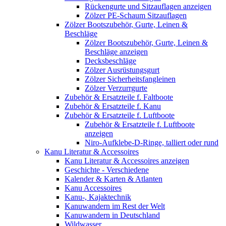
Rückengurte und Sitzauflagen anzeigen
Zölzer PE-Schaum Sitzauflagen
Zölzer Bootszubehör, Gurte, Leinen &
Beschläge
Zölzer Bootszubehör, Gurte, Leinen &
Beschläge anzeigen
Decksbeschläge
Zölzer Ausrüstungsgurt
Zölzer Sicherheitsfangleinen
Zölzer Verzurrgurte
Zubehör & Ersatzteile f. Faltboote
Zubehör & Ersatzteile f. Kanu
Zubehör & Ersatzteile f. Luftboote
Zubehör & Ersatzteile f. Luftboote
anzeigen
Niro-Aufklebe-D-Ringe, talliert oder rund
Kanu Literatur & Accessoires
Kanu Literatur & Accessoires anzeigen
Geschichte - Verschiedene
Kalender & Karten & Atlanten
Kanu Accessoires
Kanu-, Kajaktechnik
Kanuwandern im Rest der Welt
Kanuwandern in Deutschland
Wildwasser