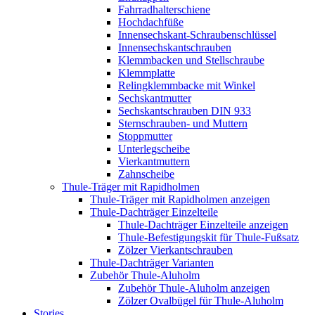
Fahrradhalterschiene
Hochdachfüße
Innensechskant-Schraubenschlüssel
Innensechskantschrauben
Klemmbacken und Stellschraube
Klemmplatte
Relingklemmbacke mit Winkel
Sechskantmutter
Sechskantschrauben DIN 933
Sternschrauben- und Muttern
Stoppmutter
Unterlegscheibe
Vierkantmuttern
Zahnscheibe
Thule-Träger mit Rapidholmen
Thule-Träger mit Rapidholmen anzeigen
Thule-Dachträger Einzelteile
Thule-Dachträger Einzelteile anzeigen
Thule-Befestigungskit für Thule-Fußsatz
Zölzer Vierkantschrauben
Thule-Dachträger Varianten
Zubehör Thule-Aluholm
Zubehör Thule-Aluholm anzeigen
Zölzer Ovalbügel für Thule-Aluholm
Stories