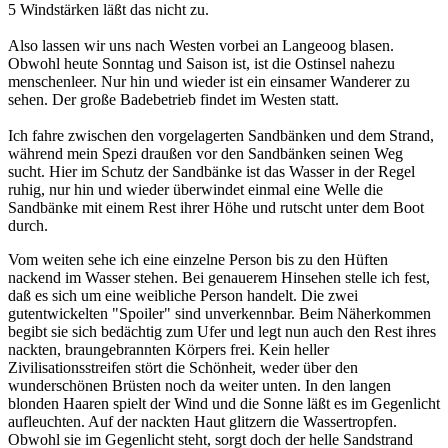
5 Windstärken läßt das nicht zu.
Also lassen wir uns nach Westen vorbei an Langeoog blasen.
Obwohl heute Sonntag und Saison ist, ist die Ostinsel nahezu
menschenleer. Nur hin und wieder ist ein einsamer Wanderer zu
sehen. Der große Badebetrieb findet im Westen statt.
Ich fahre zwischen den vorgelagerten Sandbänken und dem Strand,
während mein Spezi draußen vor den Sandbänken seinen Weg
sucht. Hier im Schutz der Sandbänke ist das Wasser in der Regel
ruhig, nur hin und wieder überwindet einmal eine Welle die
Sandbänke mit einem Rest ihrer Höhe und rutscht unter dem Boot
durch.
Vom weiten sehe ich eine einzelne Person bis zu den Hüften
nackend im Wasser stehen. Bei genauerem Hinsehen stelle ich fest,
daß es sich um eine weibliche Person handelt. Die zwei
gutentwickelten "Spoiler" sind unverkennbar. Beim Näherkommen
begibt sie sich bedächtig zum Ufer und legt nun auch den Rest ihres
nackten, braungebrannten Körpers frei. Kein heller
Zivilisationsstreifen stört die Schönheit, weder über den
wunderschönen Brüsten noch da weiter unten. In den langen
blonden Haaren spielt der Wind und die Sonne läßt es im Gegenlicht
aufleuchten. Auf der nackten Haut glitzern die Wassertropfen.
Obwohl sie im Gegenlicht steht, sorgt doch der helle Sandstrand