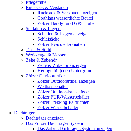
Pflegemittel
Rucksack & Verstauen
Rucksack & Verstauen anzeigen
Coghlans wasserdichte Beutel
Zölzer Handy- und GPS-Hülle
Schlafen & Liegen
Schlafen & Liegen anzeigen
Schlafsäcke
Zölzer Evazote-Isomatten
Tisch & Stuhl
Werkzeuge & Messer
Zelte & Zubehör
Zelte & Zubehör anzeigen
Heringe für jeden Untergrund
Zölzer Outdoorartikel
Zölzer Outdoorartikel anzeigen
Weithalsbehälter
Zölzer Outdoor-Faltschüssel
Zölzer PUR-Wasserbehälter
Zölzer Trekking-Falttrichter
Zölzer Wasserbehälter
Dachträger
Dachträger anzeigen
Das Zölzer-Dachträger-System
Das Zölzer-Dachträger-System anzeigen