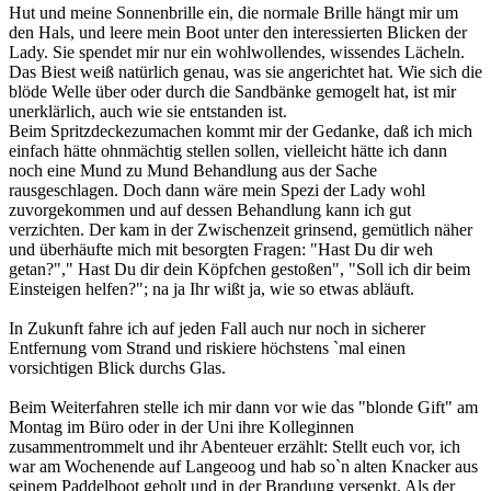
Hut und meine Sonnenbrille ein, die normale Brille hängt mir um
den Hals, und leere mein Boot unter den interessierten Blicken der
Lady. Sie spendet mir nur ein wohlwollendes, wissendes Lächeln.
Das Biest weiß natürlich genau, was sie angerichtet hat. Wie sich die
blöde Welle über oder durch die Sandbänke gemogelt hat, ist mir
unerklärlich, auch wie sie entstanden ist.
Beim Spritzdeckezumachen kommt mir der Gedanke, daß ich mich
einfach hätte ohnmächtig stellen sollen, vielleicht hätte ich dann
noch eine Mund zu Mund Behandlung aus der Sache
rausgeschlagen. Doch dann wäre mein Spezi der Lady wohl
zuvorgekommen und auf dessen Behandlung kann ich gut
verzichten. Der kam in der Zwischenzeit grinsend, gemütlich näher
und überhäufte mich mit besorgten Fragen: "Hast Du dir weh
getan?"," Hast Du dir dein Köpfchen gestoßen", "Soll ich dir beim
Einsteigen helfen?"; na ja Ihr wißt ja, wie so etwas abläuft.
In Zukunft fahre ich auf jeden Fall auch nur noch in sicherer
Entfernung vom Strand und riskiere höchstens `mal einen
vorsichtigen Blick durchs Glas.
Beim Weiterfahren stelle ich mir dann vor wie das "blonde Gift" am
Montag im Büro oder in der Uni ihre Kolleginnen
zusammentrommelt und ihr Abenteuer erzählt: Stellt euch vor, ich
war am Wochenende auf Langeoog und hab so`n alten Knacker aus
seinem Paddelboot geholt und in der Brandung versenkt. Als der