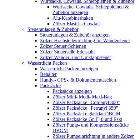
Wurfsäcke, Cowtails, Schleppleinen & Zubehör
Wurfsäcke, Cowtails, Schleppleinen &
Zubehör anzeigen
Alu-Karabinerhaken
Zölzer Elastik - Cowtail
Steueranlagen & Zubehör
Steueranlagen & Zubehör anzeigen
Zölzer Hochstelleinrichtung für Wandersteuer
Zölzer Steuer-Schienen
Zölzer Steuerseile Edelstahl
Zölzer Wander- und Umklappsteuer
Wasserdicht Packen
Wasserdicht Packen anzeigen
Behälter
Handy,- GPS-, & Dokumententaschen
Packsäcke
Packsäcke anzeigen
Zölzer Mini- Medi- Maxi-Bag
Zölzer Packsäcke "Cordanyl 300"
Zölzer Packsäcke "Ferranyl 350"
Zölzer Packsäcke glasklar DBGM
Zölzer Packsäcke Gr. F, 0 und Eski
Zölzer Pump- und Kompressionssäcke
DBGM
Zölzer Pumpeinrichtung in andere Zölzer