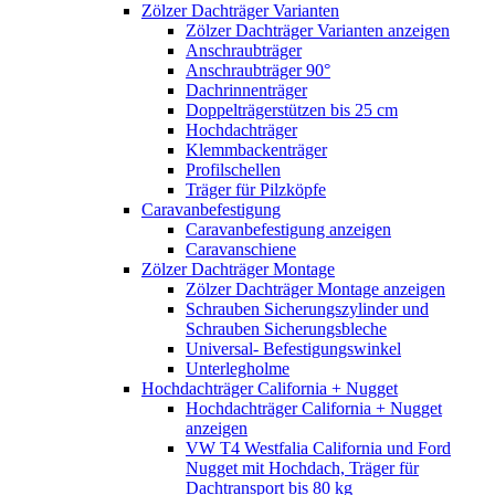
Zölzer Dachträger Varianten
Zölzer Dachträger Varianten anzeigen
Anschraubträger
Anschraubträger 90°
Dachrinnenträger
Doppelträgerstützen bis 25 cm
Hochdachträger
Klemmbackenträger
Profilschellen
Träger für Pilzköpfe
Caravanbefestigung
Caravanbefestigung anzeigen
Caravanschiene
Zölzer Dachträger Montage
Zölzer Dachträger Montage anzeigen
Schrauben Sicherungszylinder und
Schrauben Sicherungsbleche
Universal- Befestigungswinkel
Unterlegholme
Hochdachträger California + Nugget
Hochdachträger California + Nugget
anzeigen
VW T4 Westfalia California und Ford
Nugget mit Hochdach, Träger für
Dachtransport bis 80 kg