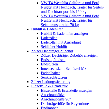
VW T4 Westfalia California und Ford
Nugget mit Hochdach, Träger für Seiten-
und Dachtransport bis 150 kg
VW T4 Westfalia California und Ford
Nugget mit Hochdach, Träger für
Seitentransport bis 70 kg
Hublift & Ladehilfen
Hublift & Ladehilfen anzeigen
Laderollen
Laderollen mit Ausladung
Seitlicher Hublift
Zölzer Dachträger Zubehör
Zölzer Dachträger Zubehör anzeigen
Endstopfenösen
Endstützen
Innensechskant-Schlüssel M8
Paddelhalter
Senkrechtstützen
Zölzer Ladungssicherung
Einzelteile & Ersatzteile
Einzelteile & Ersatzteile anzeigen
Anschraubfüße
Anschraubfüße 90°
Dachträgerfüße für Regenrinne
Endkappen