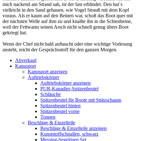
mich nackend am Strand sah, ist der fast erblindet. Den hat`s
vielleicht in den Sand gehauen, wie Vogel Strauß mit dem Kopf
voraus. Als er kaum auf den Beinen war, schoß das Boot quer mit
der nächsten Welle auf ihm zu und knallte ihn in die Schienbeine,
weil der Fettwams seinen Arsch nicht schnell genug übers Boot
gekriegt hat.
Wenn der Chef nicht bald auftaucht oder eine wichtige Vorlesung
ansteht, reicht der Gesprächsstoff für den ganzen Morgen.
Abverkauf
Kanusport
Kanusport anzeigen
Auftriebskörper
Auftriebskörper anzeigen
PUR-Kanadier-Spitzenbeutel
Schläuche
Spitzenbeutel für Boote mit Stützschaum
Spitzenbeutel hinten
Spitzenbeutel vorne
Tonnen
Beschläge & Einzelteile
Beschläge & Einzelteile anzeigen
Kunststoffschnallen, schwarz
Messing-Segelösen Set