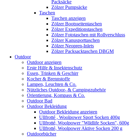
Packsäcke
Zölzer Pumpsäcke
Taschen
Taschen anzeigen
Zölzer Bootsseitentaschen
Zölzer Expeditionstaschen
Zölzer Fototaschen mit Rollverschluss
Zölzer Kanusporttaschen
Zölzer Neopren-Inlets
Zölzer Packsacktaschen DBGM
Outdoor
Outdoor anzeigen
Erste Hilfe & Insektenschutz
Essen, Trinken & Geschirr
Kocher & Brennstoffe
Lampen, Leuchten & Co.
Nützliches Outdoor- & Campingzubehör
Orientierung, Kompass & Co.
Outdoor Bad
Outdoor Bekleidung
Outdoor Bekleidung anzeigen
Ullfrotté , Woolpower Sport Socken 400g
Ullfrotté, Woolpower "Wildlife Socken", 600g
Ullfrotté, Woolpower Aktive Socken 200 g
Outdoorbücher