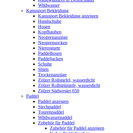
Wildwasser
Kanusport Bekleidung
Kanusport Bekleidung anzeigen
Handschuhe
Hosen
Kopfhauben
Neoprenanzüge
Neoprensocken
Nierengurte
Paddelhosen
Paddeljacken
Schuhe
Shirts
Trockenanzüge
Zölzer Rollstiefel, wasserdicht
Zölzer Rollstrümpfe, wasserdicht
Zölzer Südwester 650
Paddel
Paddel anzeigen
Stechpaddel
Tourenpaddel
Wildwasserpaddel
Zubehör für Paddel
Zubehör für Paddel anzeigen