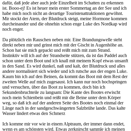
dafür, daß jede aber auch jede Einzelheit im Schatten zu erkennen
ist. Booo-ej! Es ist heuer mein erster Sommertag an der See und ich
habe mich noch nicht an derartige Touristenattraktionen gewöhnt.
Mir stockt der Atem, der Blutdruck steigt, meine Hormone kommen
durcheinander und die ohnehin schon enge Luke des Nordkap wird
noch enger.
Da plötzlich ein Rauschen neben mir. Eine Brandungswelle steht
direkt neben mir und grinst mich mit der Gischt in Augenhöhe an.
Schon hat sie mich gepackt und reißt mich mit zum Strand.
Instinktiv will ich auf der Strandseite stützen, da ist das Paddel auch
schon unter dem Boot und ich knall mit meinem Kopf etwas unsanft
in den Sand. Es wird dunkel, naß und kalt, der Blutdruck und alles
andere normalisiert sich wieder und ich rutsche aus der engen Luke.
Kaum bin ich auf den Beinen, da kommt das Boot mit dem Rest der
zweiten Welle auf mich zugesaust. Ich kann nur noch hochspringen
und versuchen, über das Boot zu kommen, doch bin ich
Sekundenbruchteile zu langsam: Die Kante des Bootes erwischt
noch mein Schienbein und reißt mir die Beine unter dem Körper
weg, so daß ich auf der anderen Seite des Bootes noch einmal der
Länge nach in der sandgeschwängerten Salzbrühe lande. Das kalte
Wasser lindert etwas den Schmerz
Ich komme mir vor wie in einem Alptraum, der immer dann endet,
wenn es am schönsten wird. Etwas zerknirscht sammle ich meinen