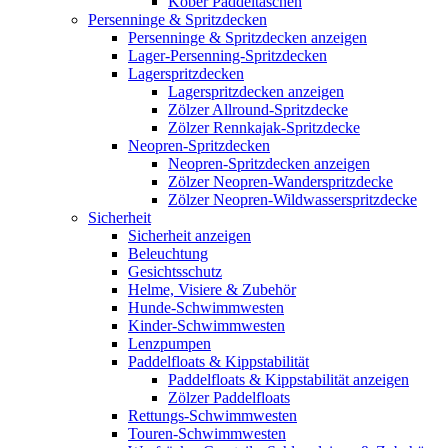
Kober Paddeltaschen
Persenninge & Spritzdecken
Persenninge & Spritzdecken anzeigen
Lager-Persenning-Spritzdecken
Lagerspritzdecken
Lagerspritzdecken anzeigen
Zölzer Allround-Spritzdecke
Zölzer Rennkajak-Spritzdecke
Neopren-Spritzdecken
Neopren-Spritzdecken anzeigen
Zölzer Neopren-Wanderspritzdecke
Zölzer Neopren-Wildwasserspritzdecke
Sicherheit
Sicherheit anzeigen
Beleuchtung
Gesichtsschutz
Helme, Visiere & Zubehör
Hunde-Schwimmwesten
Kinder-Schwimmwesten
Lenzpumpen
Paddelfloats & Kippstabilität
Paddelfloats & Kippstabilität anzeigen
Zölzer Paddelfloats
Rettungs-Schwimmwesten
Touren-Schwimmwesten