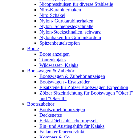
Nicopresshülsen für diverse Stahlseile
Niro-Karabinerhaken
Niro-Schäkel
Nylon- Gurtkarabinerhaken
Nylon- Schiebestegschnalle
Nylon-Steckschnallen, schwarz
Nylonhaken für Gummikordeln
Spitzenbeutelstopfen
Boote
Boote anzeigen
Tourenkajaks
Wildwasser- Kajaks
Bootswagen & Zubehör
Bootswagen & Zubehör anzeigen
Bootswagen - Ersatzräder
Ersatzteile für Zölzer Bootswagen Expedition
Zölzer Sitzeinrichtung für Bootswagen "Oker I"
und "Oker II"
Bootszubehör
Bootszubehör anzeigen
Decksnetze
Eckla-Diebstahlsicherungsseil
Ein- und Austiegshilfe für Kajaks
Faltanker feuerverzinkt
Kompass & Co.