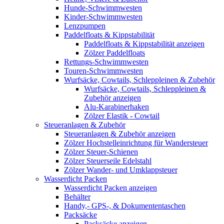
Hunde-Schwimmwesten
Kinder-Schwimmwesten
Lenzpumpen
Paddelfloats & Kippstabilität
Paddelfloats & Kippstabilität anzeigen
Zölzer Paddelfloats
Rettungs-Schwimmwesten
Touren-Schwimmwesten
Wurfsäcke, Cowtails, Schleppleinen & Zubehör
Wurfsäcke, Cowtails, Schleppleinen &
Zubehör anzeigen
Alu-Karabinerhaken
Zölzer Elastik - Cowtail
Steueranlagen & Zubehör
Steueranlagen & Zubehör anzeigen
Zölzer Hochstelleinrichtung für Wandersteuer
Zölzer Steuer-Schienen
Zölzer Steuerseile Edelstahl
Zölzer Wander- und Umklappsteuer
Wasserdicht Packen
Wasserdicht Packen anzeigen
Behälter
Handy,- GPS-, & Dokumententaschen
Packsäcke
Packsäcke anzeigen