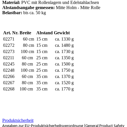
Material:
PVC mit Rollenlagern und Edelstahlachsen
Abstandsangabe gemessen:
Mitte Holm - Mitte Rolle
Belastbar:
bis ca. 50 kg
Art. Nr.
Breite
Abstand
Gewicht
02271
60 cm
15 cm
ca. 1330 g
02272
80 cm
15 cm
ca. 1480 g
02273
100 cm
15 cm
ca. 1730 g
02211
60 cm
25 cm
ca. 1350 g
02245
80 cm
25 cm
ca. 1500 g
02248
100 cm
25 cm
ca. 1750 g
02266
60 cm
35 cm
ca. 1370 g
02267
80 cm
35 cm
ca. 1520 g
02268
100 cm
35 cm
ca. 1770 g
Produktsicherheit
Angaben zur EU-Produktsicherheitsverordnung (General Product Safety