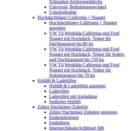
Schrauben Sicherungsbleche
Universal- Befestigungswinkel
Unterlegholme
Hochdachträger California + Nugget
Hochdachträger California + Nugget
anzeigen
VW T4 Westfalia California und Ford
Nugget mit Hochdach, Träger für
Dachtransport bis 80 kg
VW T4 Westfalia California und Ford
Nugget mit Hochdach, Träger für Seiten-
und Dachtransport bis 150 kg
VW T4 Westfalia California und Ford
Nugget mit Hochdach, Träger für
Seitentransport bis 70 kg
Hublift & Ladehilfen
Hublift & Ladehilfen anzeigen
Laderollen
Laderollen mit Ausladung
Seitlicher Hublift
Zölzer Dachträger Zubehör
Zölzer Dachträger Zubehör anzeigen
Endstopfenösen
Endstützen
Innensechskant-Schlüssel M8