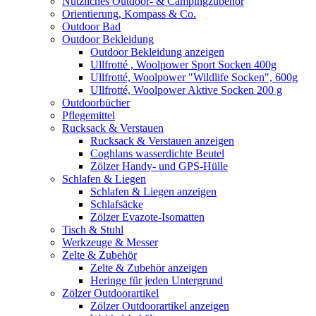
Nützliches Outdoor- & Campingzubehör
Orientierung, Kompass & Co.
Outdoor Bad
Outdoor Bekleidung
Outdoor Bekleidung anzeigen
Ullfrotté , Woolpower Sport Socken 400g
Ullfrotté, Woolpower "Wildlife Socken", 600g
Ullfrotté, Woolpower Aktive Socken 200 g
Outdoorbücher
Pflegemittel
Rucksack & Verstauen
Rucksack & Verstauen anzeigen
Coghlans wasserdichte Beutel
Zölzer Handy- und GPS-Hülle
Schlafen & Liegen
Schlafen & Liegen anzeigen
Schlafsäcke
Zölzer Evazote-Isomatten
Tisch & Stuhl
Werkzeuge & Messer
Zelte & Zubehör
Zelte & Zubehör anzeigen
Heringe für jeden Untergrund
Zölzer Outdoorartikel
Zölzer Outdoorartikel anzeigen