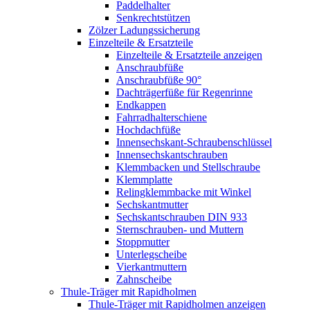
Paddelhalter
Senkrechtstützen
Zölzer Ladungssicherung
Einzelteile & Ersatzteile
Einzelteile & Ersatzteile anzeigen
Anschraubfüße
Anschraubfüße 90°
Dachträgerfüße für Regenrinne
Endkappen
Fahrradhalterschiene
Hochdachfüße
Innensechskant-Schraubenschlüssel
Innensechskantschrauben
Klemmbacken und Stellschraube
Klemmplatte
Relingklemmbacke mit Winkel
Sechskantmutter
Sechskantschrauben DIN 933
Sternschrauben- und Muttern
Stoppmutter
Unterlegscheibe
Vierkantmuttern
Zahnscheibe
Thule-Träger mit Rapidholmen
Thule-Träger mit Rapidholmen anzeigen