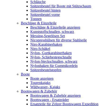
Schläuche
Spitzenbeutel für Boote mit Stützschaum
Spitzenbeutel hinten
Spitzenbeutel vorne
Tonnen
Beschläge & Einzelteile
Beschläge & Einzelteile anzeigen
Kunststoffschnallen, schwarz
Messing-Segelösen Set
Nicopresshülsen für diverse Stahlseile
Niro-Karabinerhaken
Niro-Schäkel
Nylon- Gurtkarabinerhaken
Nylon- Schiebestegschnalle
Nylon-Steckschnallen, schwarz
Nylonhaken für Gummikordeln
Spitzenbeutelstopfen
Boote
Boote anzeigen
Tourenkajaks
Wildwasser- Kajaks
Bootswagen & Zubehör
Bootswagen & Zubehör anzeigen
Bootswagen - Ersatzräder
Ersatzteile für Zölzer Bootswagen Expedition