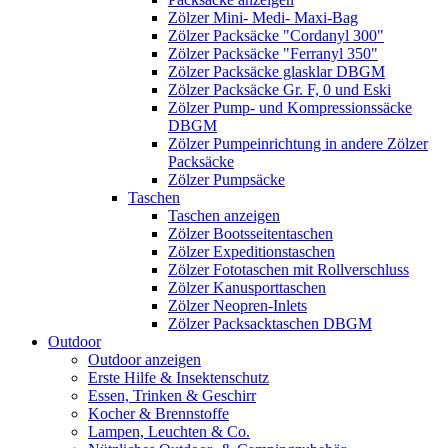
Zölzer Mini- Medi- Maxi-Bag
Zölzer Packsäcke "Cordanyl 300"
Zölzer Packsäcke "Ferranyl 350"
Zölzer Packsäcke glasklar DBGM
Zölzer Packsäcke Gr. F, 0 und Eski
Zölzer Pump- und Kompressionssäcke
DBGM
Zölzer Pumpeinrichtung in andere Zölzer
Packsäcke
Zölzer Pumpsäcke
Taschen
Taschen anzeigen
Zölzer Bootsseitentaschen
Zölzer Expeditionstaschen
Zölzer Fototaschen mit Rollverschluss
Zölzer Kanusporttaschen
Zölzer Neopren-Inlets
Zölzer Packsacktaschen DBGM
Outdoor
Outdoor anzeigen
Erste Hilfe & Insektenschutz
Essen, Trinken & Geschirr
Kocher & Brennstoffe
Lampen, Leuchten & Co.