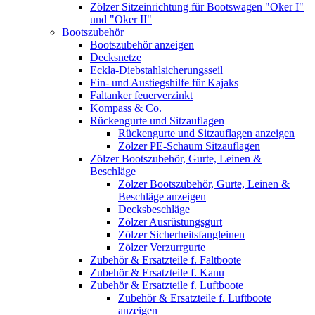
Zölzer Sitzeinrichtung für Bootswagen "Oker I"
und "Oker II"
Bootszubehör
Bootszubehör anzeigen
Decksnetze
Eckla-Diebstahlsicherungsseil
Ein- und Austiegshilfe für Kajaks
Faltanker feuerverzinkt
Kompass & Co.
Rückengurte und Sitzauflagen
Rückengurte und Sitzauflagen anzeigen
Zölzer PE-Schaum Sitzauflagen
Zölzer Bootszubehör, Gurte, Leinen &
Beschläge
Zölzer Bootszubehör, Gurte, Leinen &
Beschläge anzeigen
Decksbeschläge
Zölzer Ausrüstungsgurt
Zölzer Sicherheitsfangleinen
Zölzer Verzurrgurte
Zubehör & Ersatzteile f. Faltboote
Zubehör & Ersatzteile f. Kanu
Zubehör & Ersatzteile f. Luftboote
Zubehör & Ersatzteile f. Luftboote
anzeigen