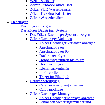
Weithalsbehälter
Zölzer Outdoor-Faltschüssel
Zölzer PUR-Wasserbehälter
Zölzer Trekking-Falttrichter
Zölzer Wasserbehälter
Dachträger
Dachträger anzeigen
Das Zölzer-Dachträger-System
Das Zölzer-Dachträger-System anzeigen
Zölzer Dachträger Varianten
Zölzer Dachträger Varianten anzeigen
Anschraubträger
Anschraubträger 90°
Dachrinnenträger
Doppelträgerstützen bis 25 cm
Hochdachträger
Klemmbackenträger
Profilschellen
Träger für Pilzköpfe
Caravanbefestigung
Caravanbefestigung anzeigen
Caravanschiene
Zölzer Dachträger Montage
Zölzer Dachträger Montage anzeigen
Schrauben Sicherungszylinder und