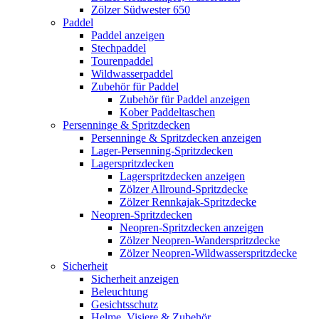
Zölzer Südwester 650
Paddel
Paddel anzeigen
Stechpaddel
Tourenpaddel
Wildwasserpaddel
Zubehör für Paddel
Zubehör für Paddel anzeigen
Kober Paddeltaschen
Persenninge & Spritzdecken
Persenninge & Spritzdecken anzeigen
Lager-Persenning-Spritzdecken
Lagerspritzdecken
Lagerspritzdecken anzeigen
Zölzer Allround-Spritzdecke
Zölzer Rennkajak-Spritzdecke
Neopren-Spritzdecken
Neopren-Spritzdecken anzeigen
Zölzer Neopren-Wanderspritzdecke
Zölzer Neopren-Wildwasserspritzdecke
Sicherheit
Sicherheit anzeigen
Beleuchtung
Gesichtsschutz
Helme, Visiere & Zubehör