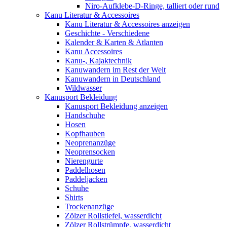
Niro-Aufklebe-D-Ringe, talliert oder rund
Kanu Literatur & Accessoires
Kanu Literatur & Accessoires anzeigen
Geschichte - Verschiedene
Kalender & Karten & Atlanten
Kanu Accessoires
Kanu-, Kajaktechnik
Kanuwandern im Rest der Welt
Kanuwandern in Deutschland
Wildwasser
Kanusport Bekleidung
Kanusport Bekleidung anzeigen
Handschuhe
Hosen
Kopfhauben
Neoprenanzüge
Neoprensocken
Nierengurte
Paddelhosen
Paddeljacken
Schuhe
Shirts
Trockenanzüge
Zölzer Rollstiefel, wasserdicht
Zölzer Rollstrümpfe, wasserdicht