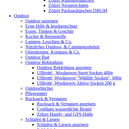
Zölzer Kanusporttaschen
Zölzer Neopren-Inlets
Zölzer Packsacktaschen DBGM
Outdoor
Outdoor anzeigen
Erste Hilfe & Insektenschutz
Essen, Trinken & Geschirr
Kocher & Brennstoffe
Lampen, Leuchten & Co.
Nützliches Outdoor- & Campingzubehör
Orientierung, Kompass & Co.
Outdoor Bad
Outdoor Bekleidung
Outdoor Bekleidung anzeigen
Ullfrotté , Woolpower Sport Socken 400g
Ullfrotté, Woolpower "Wildlife Socken", 600g
Ullfrotté, Woolpower Aktive Socken 200 g
Outdoorbücher
Pflegemittel
Rucksack & Verstauen
Rucksack & Verstauen anzeigen
Coghlans wasserdichte Beutel
Zölzer Handy- und GPS-Hülle
Schlafen & Liegen
Schlafen & Liegen anzeigen