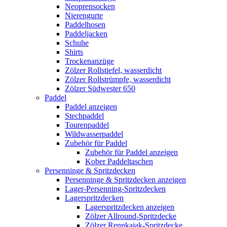
Neoprensocken
Nierengurte
Paddelhosen
Paddeljacken
Schuhe
Shirts
Trockenanzüge
Zölzer Rollstiefel, wasserdicht
Zölzer Rollstrümpfe, wasserdicht
Zölzer Südwester 650
Paddel
Paddel anzeigen
Stechpaddel
Tourenpaddel
Wildwasserpaddel
Zubehör für Paddel
Zubehör für Paddel anzeigen
Kober Paddeltaschen
Persenninge & Spritzdecken
Persenninge & Spritzdecken anzeigen
Lager-Persenning-Spritzdecken
Lagerspritzdecken
Lagerspritzdecken anzeigen
Zölzer Allround-Spritzdecke
Zölzer Rennkajak-Spritzdecke