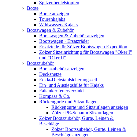
Spitzenbeutelstopfen
Boote
Boote anzeigen
Tourenkajaks
Wildwasser- Kajaks
Bootswagen & Zubehör
Bootswagen & Zubehör anzeigen
Bootswagen - Ersatzräder
Ersatzteile für Zölzer Bootswagen Expedition
Zölzer Sitzeinrichtung für Bootswagen "Oker I"
und "Oker II"
Bootszubehör
Bootszubehör anzeigen
Decksnetze
Eckla-Diebstahlsicherungsseil
Ein- und Austiegshilfe für Kajaks
Faltanker feuerverzinkt
Kompass & Co.
Rückengurte und Sitzauflagen
Rückengurte und Sitzauflagen anzeigen
Zölzer PE-Schaum Sitzauflagen
Zölzer Bootszubehör, Gurte, Leinen &
Beschläge
Zölzer Bootszubehör, Gurte, Leinen &
Beschläge anzeigen