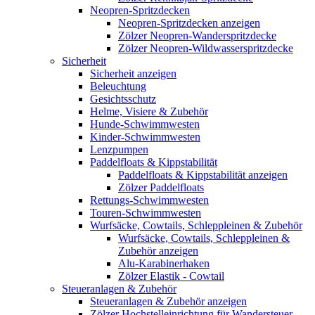
Neopren-Spritzdecken
Neopren-Spritzdecken anzeigen
Zölzer Neopren-Wanderspritzdecke
Zölzer Neopren-Wildwasserspritzdecke
Sicherheit
Sicherheit anzeigen
Beleuchtung
Gesichtsschutz
Helme, Visiere & Zubehör
Hunde-Schwimmwesten
Kinder-Schwimmwesten
Lenzpumpen
Paddelfloats & Kippstabilität
Paddelfloats & Kippstabilität anzeigen
Zölzer Paddelfloats
Rettungs-Schwimmwesten
Touren-Schwimmwesten
Wurfsäcke, Cowtails, Schleppleinen & Zubehör
Wurfsäcke, Cowtails, Schleppleinen &
Zubehör anzeigen
Alu-Karabinerhaken
Zölzer Elastik - Cowtail
Steueranlagen & Zubehör
Steueranlagen & Zubehör anzeigen
Zölzer Hochstelleinrichtung für Wandersteuer