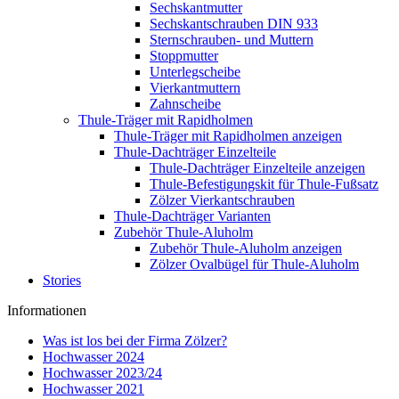
Sechskantmutter
Sechskantschrauben DIN 933
Sternschrauben- und Muttern
Stoppmutter
Unterlegscheibe
Vierkantmuttern
Zahnscheibe
Thule-Träger mit Rapidholmen
Thule-Träger mit Rapidholmen anzeigen
Thule-Dachträger Einzelteile
Thule-Dachträger Einzelteile anzeigen
Thule-Befestigungskit für Thule-Fußsatz
Zölzer Vierkantschrauben
Thule-Dachträger Varianten
Zubehör Thule-Aluholm
Zubehör Thule-Aluholm anzeigen
Zölzer Ovalbügel für Thule-Aluholm
Stories
Informationen
Was ist los bei der Firma Zölzer?
Hochwasser 2024
Hochwasser 2023/24
Hochwasser 2021