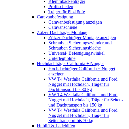
Klemmbackenträger
Profilschellen
Träger für Pilzköpfe
Caravanbefestigung
Caravanbefestigung anzeigen
Caravanschiene
Zölzer Dachträger Montage
Zölzer Dachträger Montage anzeigen
Schrauben Sicherungszylinder und
Schrauben Sicherungsbleche
Universal- Befestigungswinkel
Unterlegholme
Hochdachträger California + Nugget
Hochdachträger California + Nugget
anzeigen
VW T4 Westfalia California und Ford
Nugget mit Hochdach, Träger für
Dachtransport bis 80 kg
VW T4 Westfalia California und Ford
Nugget mit Hochdach, Träger für Seiten-
und Dachtransport bis 150 kg
VW T4 Westfalia California und Ford
Nugget mit Hochdach, Träger für
Seitentransport bis 70 kg
Hublift & Ladehilfen