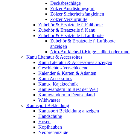
Decksbeschläge
Zölzer Ausrüstungsgurt
Zölzer Sicherheitsfangleinen
Zölzer Verzurrgurte
Zubehör & Ersatzteile f. Faltboote
Zubehör & Ersatzteile f. Kanu
Zubehör & Ersatzteile f. Luftboote
Zubehör & Ersatzteile f. Luftboote
anzeigen
Niro-Aufklebe-D-Ringe, talliert oder rund
Kanu Literatur & Accessoires
Kanu Literatur & Accessoires anzeigen
Geschichte - Verschiedene
Kalender & Karten & Atlanten
Kanu Accessoires
Kanu-, Kajaktechnik
Kanuwandern im Rest der Welt
Kanuwandern in Deutschland
Wildwasser
Kanusport Bekleidung
Kanusport Bekleidung anzeigen
Handschuhe
Hosen
Kopfhauben
Neoprenanzüge