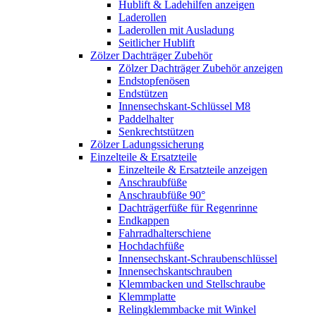
Hublift & Ladehilfen anzeigen
Laderollen
Laderollen mit Ausladung
Seitlicher Hublift
Zölzer Dachträger Zubehör
Zölzer Dachträger Zubehör anzeigen
Endstopfenösen
Endstützen
Innensechskant-Schlüssel M8
Paddelhalter
Senkrechtstützen
Zölzer Ladungssicherung
Einzelteile & Ersatzteile
Einzelteile & Ersatzteile anzeigen
Anschraubfüße
Anschraubfüße 90°
Dachträgerfüße für Regenrinne
Endkappen
Fahrradhalterschiene
Hochdachfüße
Innensechskant-Schraubenschlüssel
Innensechskantschrauben
Klemmbacken und Stellschraube
Klemmplatte
Relingklemmbacke mit Winkel