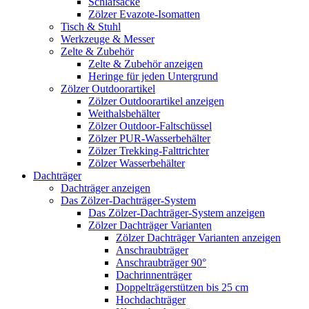
Schlafsäcke
Zölzer Evazote-Isomatten
Tisch & Stuhl
Werkzeuge & Messer
Zelte & Zubehör
Zelte & Zubehör anzeigen
Heringe für jeden Untergrund
Zölzer Outdoorartikel
Zölzer Outdoorartikel anzeigen
Weithalsbehälter
Zölzer Outdoor-Faltschüssel
Zölzer PUR-Wasserbehälter
Zölzer Trekking-Falttrichter
Zölzer Wasserbehälter
Dachträger
Dachträger anzeigen
Das Zölzer-Dachträger-System
Das Zölzer-Dachträger-System anzeigen
Zölzer Dachträger Varianten
Zölzer Dachträger Varianten anzeigen
Anschraubträger
Anschraubträger 90°
Dachrinnenträger
Doppelträgerstützen bis 25 cm
Hochdachträger