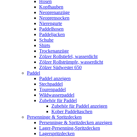
Hosen
Kopfhauben
Neoprenanzüge
Neoprensocken
Nierengurte
Paddelhosen
Paddeljacken
Schuhe
Shirts
Trockenanzüge
Zölzer Rollstiefel, wasserdicht
Zölzer Rollstrümpfe, wasserdicht
Zölzer Südwester 650
Paddel
Paddel anzeigen
Stechpaddel
Tourenpaddel
Wildwasserpaddel
Zubehör für Paddel
Zubehör für Paddel anzeigen
Kober Paddeltaschen
Persenninge & Spritzdecken
Persenninge & Spritzdecken anzeigen
Lager-Persenning-Spritzdecken
Lagerspritzdecken