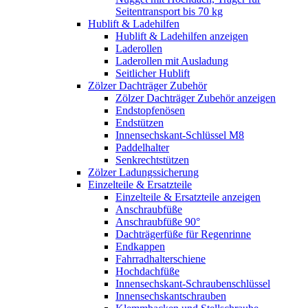
Seitentransport bis 70 kg
Hublift & Ladehilfen
Hublift & Ladehilfen anzeigen
Laderollen
Laderollen mit Ausladung
Seitlicher Hublift
Zölzer Dachträger Zubehör
Zölzer Dachträger Zubehör anzeigen
Endstopfenösen
Endstützen
Innensechskant-Schlüssel M8
Paddelhalter
Senkrechtstützen
Zölzer Ladungssicherung
Einzelteile & Ersatzteile
Einzelteile & Ersatzteile anzeigen
Anschraubfüße
Anschraubfüße 90°
Dachträgerfüße für Regenrinne
Endkappen
Fahrradhalterschiene
Hochdachfüße
Innensechskant-Schraubenschlüssel
Innensechskantschrauben