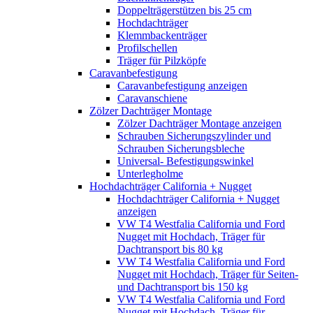
Doppelträgerstützen bis 25 cm
Hochdachträger
Klemmbackenträger
Profilschellen
Träger für Pilzköpfe
Caravanbefestigung
Caravanbefestigung anzeigen
Caravanschiene
Zölzer Dachträger Montage
Zölzer Dachträger Montage anzeigen
Schrauben Sicherungszylinder und
Schrauben Sicherungsbleche
Universal- Befestigungswinkel
Unterlegholme
Hochdachträger California + Nugget
Hochdachträger California + Nugget
anzeigen
VW T4 Westfalia California und Ford
Nugget mit Hochdach, Träger für
Dachtransport bis 80 kg
VW T4 Westfalia California und Ford
Nugget mit Hochdach, Träger für Seiten-
und Dachtransport bis 150 kg
VW T4 Westfalia California und Ford
Nugget mit Hochdach, Träger für