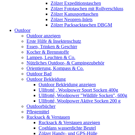
Zölzer Expeditionstaschen
Zölzer Fototaschen mit Rollverschluss
Zölzer Kanusporttaschen
Zölzer Neopren-Inlets
Zölzer Packsacktaschen DBGM
Outdoor
Outdoor anzeigen
Erste Hilfe & Insektenschutz
Essen, Trinken & Geschirr
Kocher & Brennstoffe
Lampen, Leuchten & Co.
Nützliches Outdoor- & Campingzubehör
Orientierung, Kompass & Co.
Outdoor Bad
Outdoor Bekleidung
Outdoor Bekleidung anzeigen
Ullfrotté , Woolpower Sport Socken 400g
Ullfrotté, Woolpower "Wildlife Socken", 600g
Ullfrotté, Woolpower Aktive Socken 200 g
Outdoorbücher
Pflegemittel
Rucksack & Verstauen
Rucksack & Verstauen anzeigen
Coghlans wasserdichte Beutel
Zölzer Handy- und GPS-Hülle