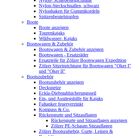
Nylon- Schiebestegschnalle
Nylon-Steckschnallen, schwarz
Nylonhaken für Gummikordeln
Spitzenbeutelstopfen
Boote
Boote anzeigen
Tourenkajaks
Wildwasser- Kajaks
Bootswagen & Zubehör
Bootswagen & Zubehör anzeigen
Bootswagen - Ersatzräder
Ersatzteile für Zölzer Bootswagen Expedition
Zölzer Sitzeinrichtung für Bootswagen "Oker I"
und "Oker II"
Bootszubehör
Bootszubehör anzeigen
Decksnetze
Eckla-Diebstahlsicherungsseil
Ein- und Austiegshilfe für Kajaks
Faltanker feuerverzinkt
Kompass & Co.
Rückengurte und Sitzauflagen
Rückengurte und Sitzauflagen anzeigen
Zölzer PE-Schaum Sitzauflagen
Zölzer Bootszubehör, Gurte, Leinen &