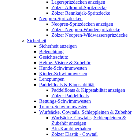
Lagerspritzdecken anzeigen
Zölzer Allround-Spritzdecke
Zölzer Rennkajak-Spritzdecke
Neopren-Spritzdecken
Neopren-Spritzdecken anzeigen
Zölzer Neopren-Wanderspritzdecke
Zölzer Neopren-Wildwasserspritzdecke
Sicherheit
Sicherheit anzeigen
Beleuchtung
Gesichtsschutz
Helme, Visiere & Zubehör
Hunde-Schwimmwesten
Kinder-Schwimmwesten
Lenzpumpen
Paddelfloats & Kippstabilität
Paddelfloats & Kippstabilität anzeigen
Zölzer Paddelfloats
Rettungs-Schwimmwesten
Touren-Schwimmwesten
Wurfsäcke, Cowtails, Schleppleinen & Zubehör
Wurfsäcke, Cowtails, Schleppleinen &
Zubehör anzeigen
Alu-Karabinerhaken
Zölzer Elastik - Cowtail