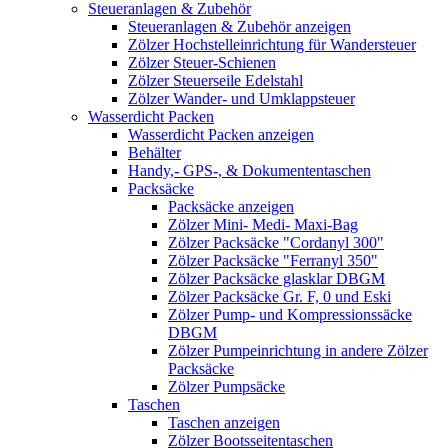
Steueranlagen & Zubehör
Steueranlagen & Zubehör anzeigen
Zölzer Hochstelleinrichtung für Wandersteuer
Zölzer Steuer-Schienen
Zölzer Steuerseile Edelstahl
Zölzer Wander- und Umklappsteuer
Wasserdicht Packen
Wasserdicht Packen anzeigen
Behälter
Handy,- GPS-, & Dokumententaschen
Packsäcke
Packsäcke anzeigen
Zölzer Mini- Medi- Maxi-Bag
Zölzer Packsäcke "Cordanyl 300"
Zölzer Packsäcke "Ferranyl 350"
Zölzer Packsäcke glasklar DBGM
Zölzer Packsäcke Gr. F, 0 und Eski
Zölzer Pump- und Kompressionssäcke
DBGM
Zölzer Pumpeinrichtung in andere Zölzer
Packsäcke
Zölzer Pumpsäcke
Taschen
Taschen anzeigen
Zölzer Bootsseitentaschen