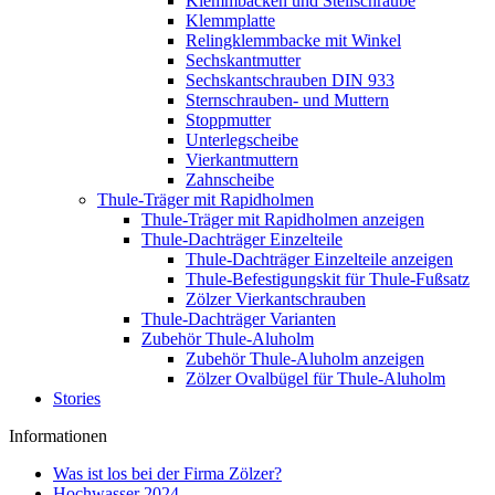
Klemmbacken und Stellschraube
Klemmplatte
Relingklemmbacke mit Winkel
Sechskantmutter
Sechskantschrauben DIN 933
Sternschrauben- und Muttern
Stoppmutter
Unterlegscheibe
Vierkantmuttern
Zahnscheibe
Thule-Träger mit Rapidholmen
Thule-Träger mit Rapidholmen anzeigen
Thule-Dachträger Einzelteile
Thule-Dachträger Einzelteile anzeigen
Thule-Befestigungskit für Thule-Fußsatz
Zölzer Vierkantschrauben
Thule-Dachträger Varianten
Zubehör Thule-Aluholm
Zubehör Thule-Aluholm anzeigen
Zölzer Ovalbügel für Thule-Aluholm
Stories
Informationen
Was ist los bei der Firma Zölzer?
Hochwasser 2024