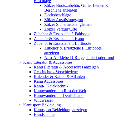
Beschläge
Zölzer Bootszubehör, Gurte, Leinen &
Beschläge anzeigen
Decksbeschläge
Zölzer Ausrüstungsgurt
Zölzer Sicherheitsfangleinen
Zölzer Verzurrgurte
Zubehör & Ersatzteile f. Faltboote
Zubehör & Ersatzteile f. Kanu
Zubehör & Ersatzteile f. Luftboote
Zubehör & Ersatzteile f. Luftboote
anzeigen
Niro-Aufklebe-D-Ringe, talliert oder rund
Kanu Literatur & Accessoires
Kanu Literatur & Accessoires anzeigen
Geschichte - Verschiedene
Kalender & Karten & Atlanten
Kanu Accessoires
Kanu-, Kajaktechnik
Kanuwandern im Rest der Welt
Kanuwandern in Deutschland
Wildwasser
Kanusport Bekleidung
Kanusport Bekleidung anzeigen
Handschuhe