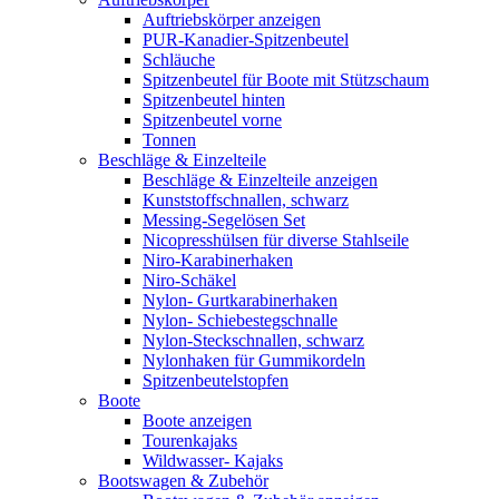
Auftriebskörper anzeigen
PUR-Kanadier-Spitzenbeutel
Schläuche
Spitzenbeutel für Boote mit Stützschaum
Spitzenbeutel hinten
Spitzenbeutel vorne
Tonnen
Beschläge & Einzelteile
Beschläge & Einzelteile anzeigen
Kunststoffschnallen, schwarz
Messing-Segelösen Set
Nicopresshülsen für diverse Stahlseile
Niro-Karabinerhaken
Niro-Schäkel
Nylon- Gurtkarabinerhaken
Nylon- Schiebestegschnalle
Nylon-Steckschnallen, schwarz
Nylonhaken für Gummikordeln
Spitzenbeutelstopfen
Boote
Boote anzeigen
Tourenkajaks
Wildwasser- Kajaks
Bootswagen & Zubehör