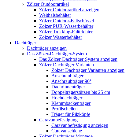
Zölzer Outdoorartikel
Zölzer Outdoorartikel anzeigen
Weithalsbehälter
Zölzer Outdoor-Faltschüssel
Zölzer PUR-Wasserbehälter
Zölzer Trekking-Falttrichter
Zölzer Wasserbehälter
Dachträger
Dachträger anzeigen
Das Zölzer-Dachträger-System
Das Zölzer-Dachträger-System anzeigen
Zölzer Dachträger Varianten
Zölzer Dachträger Varianten anzeigen
Anschraubträger
Anschraubträger 90°
Dachrinnenträger
Doppelträgerstützen bis 25 cm
Hochdachträger
Klemmbackenträger
Profilschellen
Träger für Pilzköpfe
Caravanbefestigung
Caravanbefestigung anzeigen
Caravanschiene
Zölzer Dachträger Montage