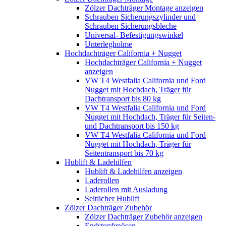
Zölzer Dachträger Montage anzeigen
Schrauben Sicherungszylinder und
Schrauben Sicherungsbleche
Universal- Befestigungswinkel
Unterlegholme
Hochdachträger California + Nugget
Hochdachträger California + Nugget
anzeigen
VW T4 Westfalia California und Ford
Nugget mit Hochdach, Träger für
Dachtransport bis 80 kg
VW T4 Westfalia California und Ford
Nugget mit Hochdach, Träger für Seiten-
und Dachtransport bis 150 kg
VW T4 Westfalia California und Ford
Nugget mit Hochdach, Träger für
Seitentransport bis 70 kg
Hublift & Ladehilfen
Hublift & Ladehilfen anzeigen
Laderollen
Laderollen mit Ausladung
Seitlicher Hublift
Zölzer Dachträger Zubehör
Zölzer Dachträger Zubehör anzeigen
Endstopfenösen