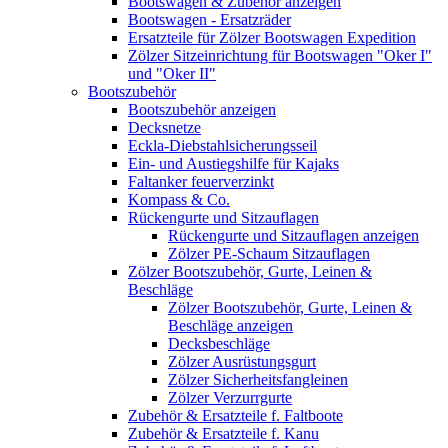
Bootswagen & Zubehör anzeigen
Bootswagen - Ersatzräder
Ersatzteile für Zölzer Bootswagen Expedition
Zölzer Sitzeinrichtung für Bootswagen "Oker I"
und "Oker II"
Bootszubehör
Bootszubehör anzeigen
Decksnetze
Eckla-Diebstahlsicherungsseil
Ein- und Austiegshilfe für Kajaks
Faltanker feuerverzinkt
Kompass & Co.
Rückengurte und Sitzauflagen
Rückengurte und Sitzauflagen anzeigen
Zölzer PE-Schaum Sitzauflagen
Zölzer Bootszubehör, Gurte, Leinen &
Beschläge
Zölzer Bootszubehör, Gurte, Leinen &
Beschläge anzeigen
Decksbeschläge
Zölzer Ausrüstungsgurt
Zölzer Sicherheitsfangleinen
Zölzer Verzurrgurte
Zubehör & Ersatzteile f. Faltboote
Zubehör & Ersatzteile f. Kanu