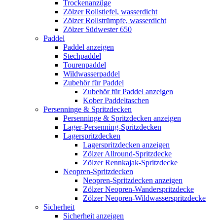
Trockenanzüge
Zölzer Rollstiefel, wasserdicht
Zölzer Rollstrümpfe, wasserdicht
Zölzer Südwester 650
Paddel
Paddel anzeigen
Stechpaddel
Tourenpaddel
Wildwasserpaddel
Zubehör für Paddel
Zubehör für Paddel anzeigen
Kober Paddeltaschen
Persenninge & Spritzdecken
Persenninge & Spritzdecken anzeigen
Lager-Persenning-Spritzdecken
Lagerspritzdecken
Lagerspritzdecken anzeigen
Zölzer Allround-Spritzdecke
Zölzer Rennkajak-Spritzdecke
Neopren-Spritzdecken
Neopren-Spritzdecken anzeigen
Zölzer Neopren-Wanderspritzdecke
Zölzer Neopren-Wildwasserspritzdecke
Sicherheit
Sicherheit anzeigen