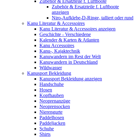
Zubehör & Ersatzteile f. Luftboote
Zubehör & Ersatzteile f. Luftboote
anzeigen
Niro-Aufklebe-D-Ringe, talliert oder rund
Kanu Literatur & Accessoires
Kanu Literatur & Accessoires anzeigen
Geschichte - Verschiedene
Kalender & Karten & Atlanten
Kanu Accessoires
Kanu-, Kajaktechnik
Kanuwandern im Rest der Welt
Kanuwandern in Deutschland
Wildwasser
Kanusport Bekleidung
Kanusport Bekleidung anzeigen
Handschuhe
Hosen
Kopfhauben
Neoprenanzüge
Neoprensocken
Nierengurte
Paddelhosen
Paddeljacken
Schuhe
Shirts