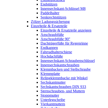
Endstützen
Innensechskant-Schlüssel M8
Paddelhalter
Senkrechtstützen
Zölzer Ladungssicherung
Einzelteile & Ersatzteile
Einzelteile & Ersatzteile anzeigen
Anschraubfüße
Anschraubfüße 90°
Dachträgerfüße für Regenrinne
Endkappen
Fahrradhalterschiene
Hochdachfüße
Innensechskant-Schraubenschlüssel
Innensechskantschrauben
Klemmbacken und Stellschraube
Klemmplatte
Relingklemmbacke mit Winkel
Sechskantmutter
Sechskantschrauben DIN 933
Sternschrauben- und Muttern
Stoppmutter
Unterlegscheibe
Vierkantmuttern