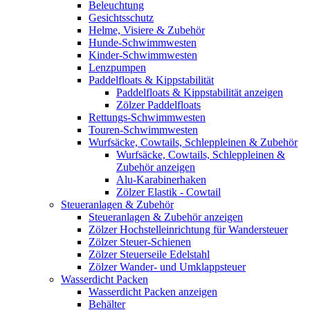
Beleuchtung
Gesichtsschutz
Helme, Visiere & Zubehör
Hunde-Schwimmwesten
Kinder-Schwimmwesten
Lenzpumpen
Paddelfloats & Kippstabilität
Paddelfloats & Kippstabilität anzeigen
Zölzer Paddelfloats
Rettungs-Schwimmwesten
Touren-Schwimmwesten
Wurfsäcke, Cowtails, Schleppleinen & Zubehör
Wurfsäcke, Cowtails, Schleppleinen &
Zubehör anzeigen
Alu-Karabinerhaken
Zölzer Elastik - Cowtail
Steueranlagen & Zubehör
Steueranlagen & Zubehör anzeigen
Zölzer Hochstelleinrichtung für Wandersteuer
Zölzer Steuer-Schienen
Zölzer Steuerseile Edelstahl
Zölzer Wander- und Umklappsteuer
Wasserdicht Packen
Wasserdicht Packen anzeigen
Behälter