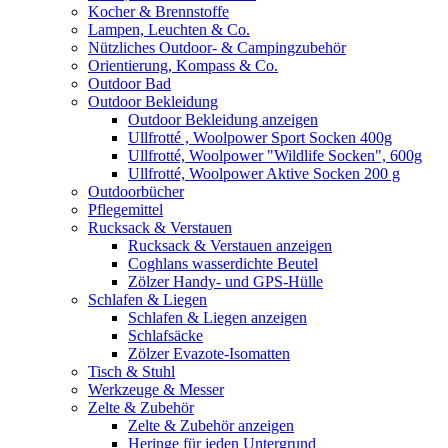
Kocher & Brennstoffe
Lampen, Leuchten & Co.
Nützliches Outdoor- & Campingzubehör
Orientierung, Kompass & Co.
Outdoor Bad
Outdoor Bekleidung
Outdoor Bekleidung anzeigen
Ullfrotté , Woolpower Sport Socken 400g
Ullfrotté, Woolpower "Wildlife Socken", 600g
Ullfrotté, Woolpower Aktive Socken 200 g
Outdoorbücher
Pflegemittel
Rucksack & Verstauen
Rucksack & Verstauen anzeigen
Coghlans wasserdichte Beutel
Zölzer Handy- und GPS-Hülle
Schlafen & Liegen
Schlafen & Liegen anzeigen
Schlafsäcke
Zölzer Evazote-Isomatten
Tisch & Stuhl
Werkzeuge & Messer
Zelte & Zubehör
Zelte & Zubehör anzeigen
Heringe für jeden Untergrund